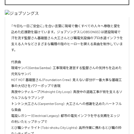
『今日も一日ご安全に』を合い言葉に現場で働くすべての人々へ尊敬と愛を
込めた応援歌を届けています。ジョブソングス（JOBSONGS）は建設現場で
汗を流す監督さん基礎屋さん大工さんとび職電気設備のプロ水道インフラを
支える人々などさまざまな職種の陰のヒーローを讃える楽曲を制作していま
す。

代表曲  

現場サンバ (Genba Samba): 工事現場を運営する監督さんの気持ちを込めた
元気なサンバ  

HOT HOT 基礎屋さん (Foundation Crew): 見えない部分が一番大事な基礎工
事の大切さをパワーポップで表現  

真夜中シティループ (Midnight City Loop): 真夜中の道路工事が街を支えるソ
ウルフルなラブソング  

トントン大工さん (Carpenter Song): 大工さんへの感謝を込めたハートフル
な楽曲  

電設レガシー (Electrical Legacy): 都市の電気インフラを守る気概をエッジ
の利いたヒップホップで  

とび職シティライト (Tobi-shoku City Lights): 高所作業に携わるとび職の粋
なシティポップ  
