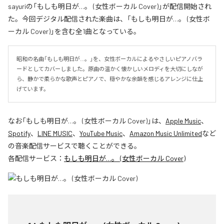
sayuriの「もしも明日が…。 (女性ボーカル Cover)」が配信開始され
た。今回デジタル配信された楽曲は、「もしも明日が…。 (女性ボ
ーカル Cover)」を含む全1曲となっている。
昭和の名曲「もしも明日が…。」を、女性ボーカルによるやさしいピアノバラ
ードとしてカバーしました。原曲の温かく懐かしいメロディを大切にしなが
ら、静かで柔らかな歌声とピアノで、穏やかな余韻を感じるアレンジに仕上
げています。
なお「
もしも明日が…。 (女性ボーカル Cover)
」は、
Apple Music
、
Spotify
、
LINE MUSIC
、
YouTube Music
、
Amazon Music Unlimited
など
の音楽配信サービスで聴くことができる。
各配信サービス：
もしも明日が…。 (女性ボーカル Cover)