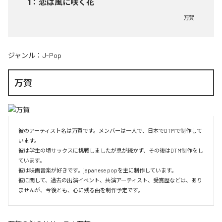
1
：
恋は風に咲く花
万賀
ジャンル：
J-Pop
万賀
彼のアーティスト名は万賀です。メンバーは一人で、日本でDTMで制作して
います。

彼は学生の頃サックスに挑戦しましたが息が続かず、その後はDTM制作をし
ています。

彼は映画音楽が好きです。japanese popを主に制作しています。

彼に関して、過去の出演イベント、共演アーティスト、受賞歴などは、あり
ませんが、今後とも、心に残る曲を制作予定です。