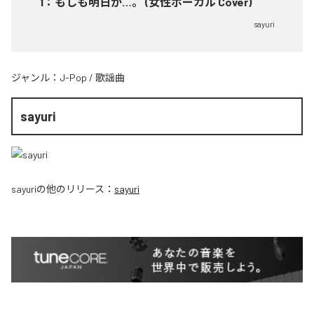
1
：
もしも明日が…。 (女性ボーカル Cover)
sayuri
ジャンル：
J-Pop
/
歌謡曲
sayuri
sayuri
の他のリリース：
sayuri