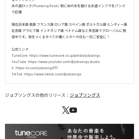
水の道ロック (Plumbing Rock): 街に命の水を届ける水道インフラをパンク
で応援

現在日本語 英語 フランス語 ロシア語 スペイン語 ポルトガル語 ヒンディー語 
北京語 アラビア語 インドネシア語 ベトナム語など多言語でグローバルに発
信中です。街をつくるすべての働く人々へ今日も一日ご安全に！

公式リンク

TuneCore: https://www.tunecore.co.jp/artists/jobsongs

YouTube: https://www.youtube.com/@jobsongs.studio

X: https://x.com/jobsongs777

TikTok: https://www.tiktok.com/@jobsongs
ジョブソングス
の他のリリース：
ジョブソングス