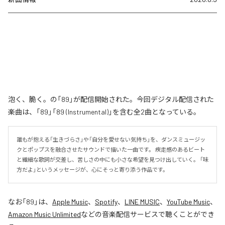
泡く、脆く。の「89」が配信開始された。今回デジタル配信された
楽曲は、「89」「89 (Instrumental)」を含む全2曲となっている。
誰もが抱える「生きづらさ」や「自分を愛せない気持ち」を、ダンスミュージッ
クとポップスを融合させたサウンドで描いた一曲です。 疾走感のあるビート
と繊細な歌詞が交差し、苦しさの中にも小さな希望を見つけ出していく。 「味
方だよ」というメッセージが、心にそっと寄り添う作品です。
なお「
89
」は、
Apple Music
、
Spotify
、
LINE MUSIC
、
YouTube Music
、
Amazon Music Unlimited
などの音楽配信サービスで聴くことができ