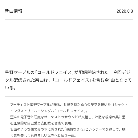
新曲情報
2026.8.9
星野マーブルの「コールドフェイス」が配信開始された。今回デジ
タル配信された楽曲は、「コールドフェイス」を含む全1曲となって
いる。
アーティスト星野マーブルが贈る、共感を持たぬ心の美学を描いたゴシック・
インダストリアル・シングル「コールド フェイス」。

歪んだ電子音と荘厳なオーケストラサウンドが交錯し、冷徹な視線の奥に潜
む圧倒的な自己愛と支配欲を音楽で表現。

仮面のような微笑みの下に隠された「感情なき心」というテーマを通して、聴
く者を美しくも恐ろしい世界へと誘う一曲。