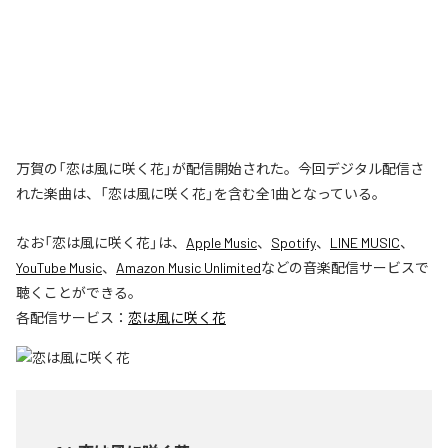
万賀の「恋は風に咲く花」が配信開始された。今回デジタル配信さ
れた楽曲は、「恋は風に咲く花」を含む全1曲となっている。
なお「
恋は風に咲く花
」は、
Apple Music
、
Spotify
、
LINE MUSIC
、
YouTube Music
、
Amazon Music Unlimited
などの音楽配信サービスで
聴くことができる。
各配信サービス：
恋は風に咲く花