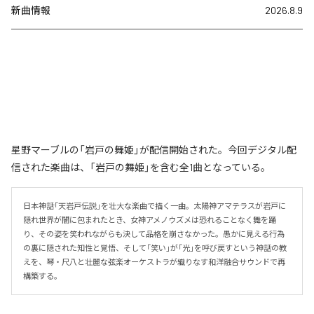
新曲情報
2026.8.9
星野マーブルの「岩戸の舞姫」が配信開始された。今回デジタル配
信された楽曲は、「岩戸の舞姫」を含む全1曲となっている。
日本神話「天岩戸伝説」を壮大な楽曲で描く一曲。太陽神アマテラスが岩戸に
隠れ世界が闇に包まれたとき、女神アメノウズメは恐れることなく舞を踊
り、その姿を笑われながらも決して品格を崩さなかった。愚かに見える行為
の裏に隠された知性と覚悟、そして「笑い」が「光」を呼び戻すという神話の教
えを、琴・尺八と壮麗な弦楽オーケストラが織りなす和洋融合サウンドで再
構築する。