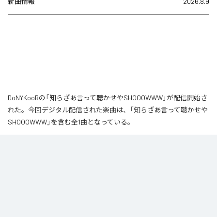
新曲情報
2026.8.9
DoNYKooRの「知らざあ言って聴かせやSHOOOWWW」が配信開始さ
れた。今回デジタル配信された楽曲は、「知らざあ言って聴かせや
SHOOOWWW」を含む全1曲となっている。
なお「
知らざあ言って聴かせやSHOOOWWW
」は、
Apple Music
、
Spotify
、
LINE MUSIC
、
YouTube Music
、
Amazon Music Unlimited
など
の音楽配信サービスで聴くことができる。
各配信サービス：
知らざあ言って聴かせやSHOOOWWW