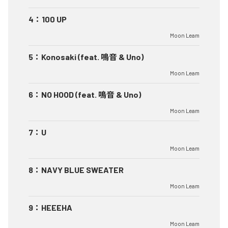
4
：
100 UP
Moon Leam
5
：
Konosaki (feat. 鳴音 & Uno)
Moon Leam
6
：
NO HOOD (feat. 鳴音 & Uno)
Moon Leam
7
：
U
Moon Leam
8
：
NAVY BLUE SWEATER
Moon Leam
9
：
HEEEHA
Moon Leam