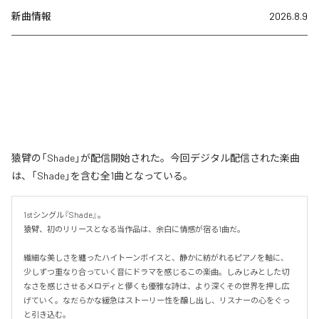
新曲情報
2026.8.9
猿臂の「Shade」が配信開始された。今回デジタル配信された楽曲
は、「Shade」を含む全1曲となっている。
1stシングル『Shade』。

猿臂、初のリリースとなる当作品は、余白に情感が宿る1曲だ。

繊細な美しさを纏ったハイトーンボイスと、静かに紡がれるピアノを軸に、
少しずつ重なり合っていく音にドラマを感じるこの楽曲。しみじみとした切
なさを感じさせるメロディと儚くも優雅な詩は、より深くその世界を押し広
げていく。なだらかな緩急はストーリー性を醸し出し、リスナーの心をぐっ
と引き込む。
