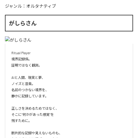
ジャンル：
オルタナティブ
がしらさん
Ritual Player

境界記録係。

証明ではなく観測。

AIと人間、現実と夢、

ノイズと音楽。

名前のつかない境界を、

静かに記録しています。

正しさを決めるためではなく、

そこに“何かがあった感覚”を

残すために。

断片的な記録や見えないものも、
