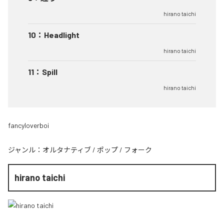
hirano taichi
10
：
Headlight
hirano taichi
11
：
Spill
hirano taichi
fancyloverboi
ジャンル：
オルタナティブ
/
ポップ
/
フォーク
hirano taichi