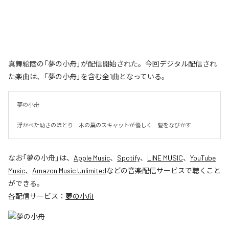
真舞絵陸の「夢の小舟」が配信開始された。今回デジタル配信され
た楽曲は、「夢の小舟」を含む全1曲となっている。
夢の小舟　

浮かべた幼さのほとり　木の葉のスキャットが優しく　髪をなびかす
なお「
夢の小舟
」は、
Apple Music
、
Spotify
、
LINE MUSIC
、
YouTube
Music
、
Amazon Music Unlimited
などの音楽配信サービスで聴くこと
ができる。
各配信サービス：
夢の小舟