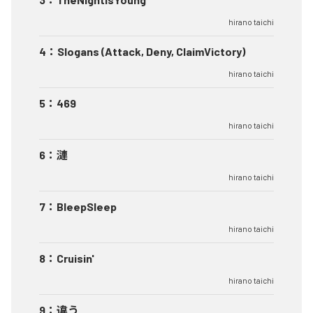
hirano taichi
4
：
Slogans (Attack, Deny, ClaimVictory)
hirano taichi
5
：
469
hirano taichi
6
：
漣
hirano taichi
7
：
BleepSleep
hirano taichi
8
：
Cruisin'
hirano taichi
9
：
違う