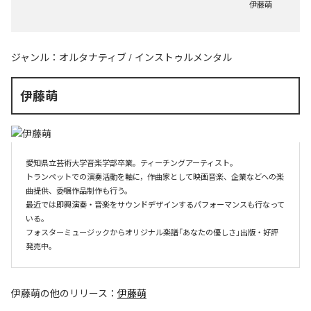
伊藤萌
ジャンル：
オルタナティブ
/
インストゥルメンタル
伊藤萌
愛知県立芸術大学音楽学部卒業。ティーチングアーティスト。

トランペットでの演奏活動を軸に，作曲家として映画音楽、企業などへの楽
曲提供、委嘱作品制作も行う。

最近では即興演奏・音楽をサウンドデザインするパフォーマンスも行なって
いる。

フォスターミュージックからオリジナル楽譜「あなたの優しさ」出版・好評
伊藤萌
の他のリリース：
伊藤萌