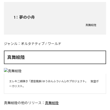
1
：
夢の小舟
真舞絵陸
ジャンル：
オルタナティブ
/
ワールド
真舞絵陸
エレキ二胡弾き  「遊音風韻 (ゆうおんふういん)」のプロジェクト。　架空ボ
ーカリスト。
真舞絵陸
の他のリリース：
真舞絵陸