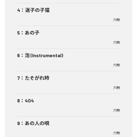
4
：
迷子の子猫
六時
5
：
あの子
六時
6
：
泡 (Instrumental)
六時
7
：
たそがれ時
六時
8
：
404
六時
9
：
あの人の唄
六時