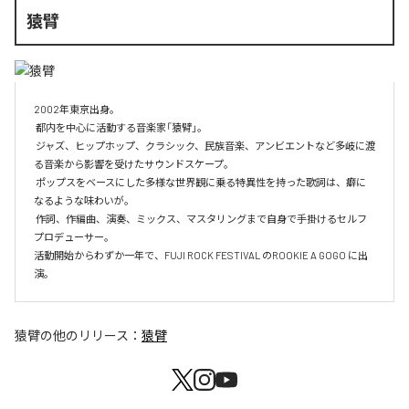
猿臂
2002年東京出身。

 都内を中心に活動する音楽家「猿臂」。

 ジャズ、ヒップホップ、クラシック、民族音楽、アンビエントなど多岐に渡
る音楽から影響を受けたサウンドスケープ。

 ポップスをベースにした多様な世界観に乗る特異性を持った歌詞は、癖に
なるような味わいが。

 作詞、作編曲、演奏、ミックス、マスタリングまで自身で手掛けるセルフ
プロデューサー。

活動開始からわずか一年で、FUJI ROCK FESTIVAL のROOKIE A GOGO に出
演。
猿臂
の他のリリース：
猿臂