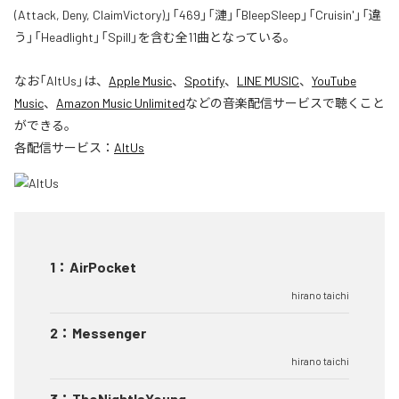
(Attack, Deny, ClaimVictory)」「469」「漣」「BleepSleep」「Cruisin'」「違
う」「Headlight」「Spill」を含む全11曲となっている。
なお「
AltUs
」は、
Apple Music
、
Spotify
、
LINE MUSIC
、
YouTube
Music
、
Amazon Music Unlimited
などの音楽配信サービスで聴くこと
ができる。
各配信サービス：
AltUs
1
：
AirPocket
hirano taichi
2
：
Messenger
hirano taichi
3
：
TheNightIsYoung