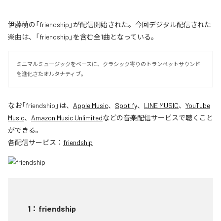
伊藤萌の「friendship」が配信開始された。今回デジタル配信された
楽曲は、「friendship」を含む全1曲となっている。
ミニマルミュージックをベースに、クラシック寄りのトランペットサウンド
を進化さたオルタナティブ。
なお「
friendship
」は、
Apple Music
、
Spotify
、
LINE MUSIC
、
YouTube
Music
、
Amazon Music Unlimited
などの音楽配信サービスで聴くこと
ができる。
各配信サービス：
friendship
1
：
friendship