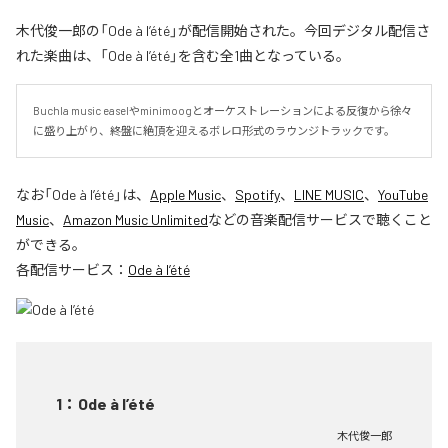
木代俊一郎の「Ode à l’été」が配信開始された。今回デジタル配信さ
れた楽曲は、「Ode à l’été」を含む全1曲となっている。
Buchla music easelやminimoogとオーケストレーションによる反復から徐々
に盛り上がり、終盤に絶頂を迎えるボレロ形式のラウンジトラックです。
なお「
Ode à l’été
」は、
Apple Music
、
Spotify
、
LINE MUSIC
、
YouTube
Music
、
Amazon Music Unlimited
などの音楽配信サービスで聴くこと
ができる。
各配信サービス：
Ode à l’été
1
：
Ode à l’été
木代俊一郎