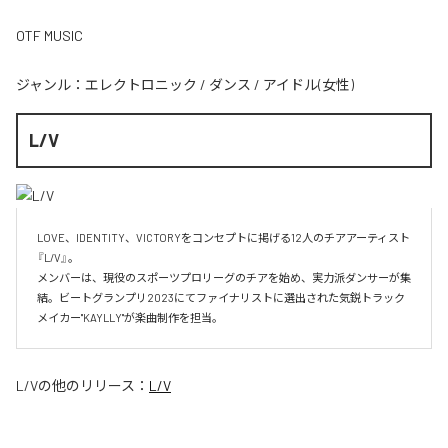
OTF MUSIC
ジャンル：
エレクトロニック
/
ダンス
/
アイドル(女性)
L/V
LOVE、IDENTITY、VICTORYをコンセプトに掲げる12人のチアアーティスト
『L/V』。

メンバーは、現役のスポーツプロリーグのチアを始め、実力派ダンサーが集
結。ビートグランプリ2023にてファイナリストに選出された気鋭トラック
メイカー"KAYLLY"が楽曲制作を担当。
L/V
の他のリリース：
L/V