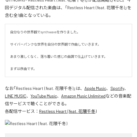
回デジタル配信された楽曲は、「Restless Heart (feat. 花隈千冬)」を
含む全1曲となっている。
自分なりの世界観でsynthwaveを作りました。

サイバーパンクな世界を自分の世界観で作曲していきます。

あまり激しくなく、落ち着いた感じの曲調で仕上げていきます。

まずは序曲です。
なお「
Restless Heart (feat. 花隈千冬)
」は、
Apple Music
、
Spotify
、
LINE MUSIC
、
YouTube Music
、
Amazon Music Unlimited
などの音楽配
信サービスで聴くことができる。
各配信サービス：
Restless Heart (feat. 花隈千冬)