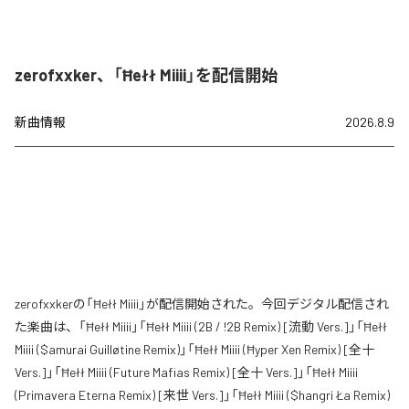
zerofxxker、「Ħełł Miiii」を配信開始
新曲情報
2026.8.9
zerofxxkerの「Ħełł Miiii」が配信開始された。今回デジタル配信され
た楽曲は、「Ħełł Miiii」「Ħełł Miiii (2B / !2B Remix) [流動 Vers.]」「Ħełł
Miiii ($amurai Guilløtine Remix)」「Ħełł Miiii (Ħyper Xen Remix) [全十
Vers.]」「Ħełł Miiii (Future Mafias Remix) [全十 Vers.]」「Ħełł Miiii
(Primavera Eterna Remix) [来世 Vers.]」「Ħełł Miiii ($hangri Ła Remix)