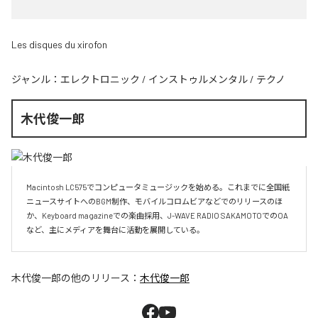
Les disques du xirofon
ジャンル：
エレクトロニック
/
インストゥルメンタル
/
テクノ
木代俊一郎
Macintosh LC575でコンピュータミュージックを始める。これまでに全国紙
ニュースサイトへのBGM制作、モバイルコロムビアなどでのリリースのほ
か、Keyboard magazineでの楽曲採用、J-WAVE RADIO SAKAMOTOでのOA
など、主にメディアを舞台に活動を展開している。
木代俊一郎
の他のリリース：
木代俊一郎