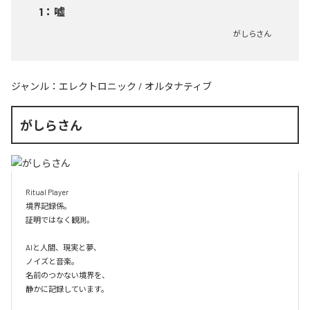
1
：
嘘
がしらさん
ジャンル：
エレクトロニック
/
オルタナティブ
がしらさん
Ritual Player

境界記録係。

証明ではなく観測。

AIと人間、現実と夢、

ノイズと音楽。

名前のつかない境界を、

静かに記録しています。
