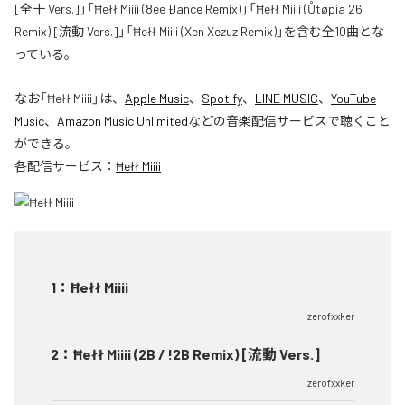
[全十 Vers.]」「Ħełł Miiii (8ee Ðance Remix)」「Ħełł Miiii (Ůtøpia 26
Remix) [流動 Vers.]」「Ħełł Miiii (Xen Xezuz Remix)」を含む全10曲とな
っている。
なお「
Ħełł Miiii
」は、
Apple Music
、
Spotify
、
LINE MUSIC
、
YouTube
Music
、
Amazon Music Unlimited
などの音楽配信サービスで聴くこと
ができる。
各配信サービス：
Ħełł Miiii
1
：
Ħełł Miiii
zerofxxker
2
：
Ħełł Miiii (2B / !2B Remix) [流動 Vers.]
zerofxxker