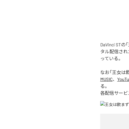
DaVinci 
タル配信された楽
っている。
なお「
王女は飲ま
MUSIC
、
YouTu
る。
各配信サービ