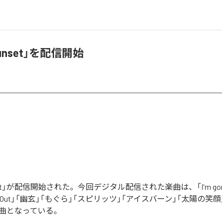
unset」を配信開始
et」が配信開始された。今回デジタル配信された楽曲は、「I'm gonna be
「Sold Out」「幽玄」「もぐら」「スピリッツ」「アイスバーン」「太陽の笑
9曲となっている。