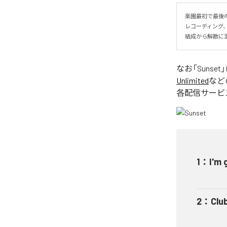
楽園最初で最後の
レコーディング、ミッ
結成から解散に
なお「
Sunset
Unlimited
など
各配信サービ
1
：
I'm 
2
：
Clu