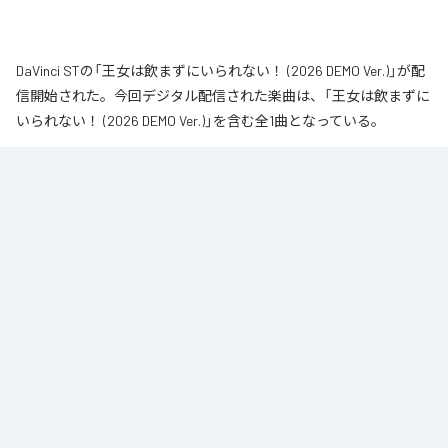
DaVinci STの「王女は飲まずにいられない！ (2026 DEMO Ver.)」が配
信開始された。今回デジタル配信された楽曲は、「王女は飲まずに
いられない！ (2026 DEMO Ver.)」を含む全1曲となっている。
なお「
王女は飲まずにいられない！ (2026 DEMO Ver.)
」は、
Apple
Music
、
Spotify
、
LINE MUSIC
、
YouTube Music
、
Amazon Music
Unlimited
などの音楽配信サービスで聴くことができる。
各配信サービス：
王女は飲まずにいられない！ (2026 DEMO Ver.)
1
：
王女は飲まずにいられない！ (2026 DEMO
Ver.)
DaVinci ST