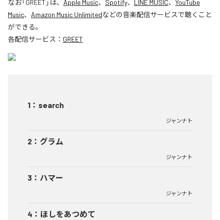
なお「
GREET
」は、
Apple Music
、
Spotify
、
LINE MUSIC
、
YouTube
Music
、
Amazon Music Unlimited
などの音楽配信サービスで聴くこと
ができる。
各配信サービス：
GREET
1
：
search
ジャンナト
2
：
グラム
ジャンナト
3
：
ハマー
ジャンナト
4
：
ほしをあつめて