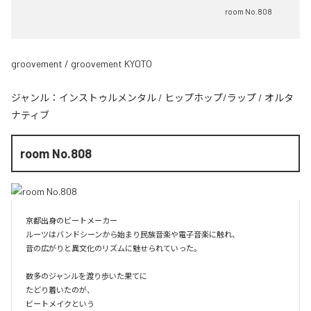
room No.808
groovement / groovement KYOTO
ジャンル：
インストゥルメンタル
/
ヒップホップ/ラップ
/
オルタ
ナティブ
room No.808
京都出身のビートメーカー

ルーツはバンドシーンから始まり民族音楽や電子音楽に触れ、

音の広がりと異文化のリズムに魅せられていった。

数多のジャンルを渡り歩いた果てに

たどり着いたのが、

ビートメイクという
