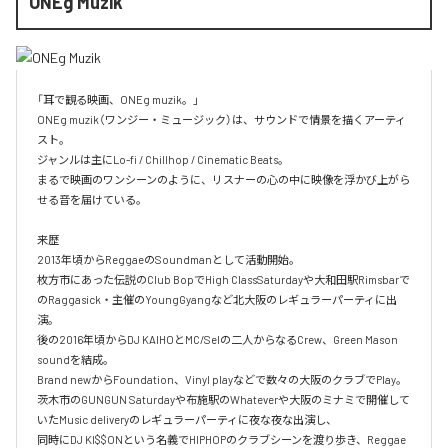
ONEg Muzik
「耳で観る映画、ONEg muzik。」

ONEg muzik（ワンジー・ミュージック）は、サウンドで情景を描くアーティ
スト。

ジャンルは主にLo-fi / Chillhop / Cinematic Beats。

まるで映画のワンシーンのように、リスナーの心の中に映像を浮かび上がら
せる音を届けている。

来歴

2013年頃からReggaeのSoundmanとして活動開始。

枚方市にあった伝説のClub BopでHigh ClassSaturdayや大和田駅Rimsbarで
のRaggasick・主催のYoungGyangなど北大阪のレギュラーパーティに出
演。

後の2016年頃からDJ KAIHOとMC/Selの二人からなるCrew、Green Mason 
soundを結成。

Brand newからFoundation、Vinyl playなどで数々の大阪のクラブでPlay。

茨木市のGUNGUN Saturdayや布施駅のWhateverや大阪のミナミで開催して
いたMusic deliveryのレギュラーパーティに夜な夜な出演し、

同時にDJ KI$$ONという名義でHIPHOPのクラブシーンを渡り歩き、Reggae