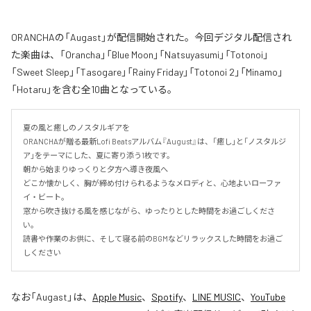
ORANCHAの「Augast」が配信開始された。今回デジタル配信され
た楽曲は、「Orancha」「Blue Moon」「Natsuyasumi」「Totonoi」
「Sweet Sleep」「Tasogare」「Rainy Friday」「Totonoi 2」「Minamo」
「Hotaru」を含む全10曲となっている。
夏の風と癒しのノスタルギアを

ORANCHAが贈る最新Lofi Beatsアルバム『August』は、「癒し」と「ノスタルジ
ア」をテーマにした、夏に寄り添う1枚です。

朝から始まりゆっくりと夕方へ導き夜風へ

どこか懐かしく、胸が締め付けられるようなメロディと、心地よいローファ
イ・ビート。

窓から吹き抜ける風を感じながら、ゆったりとした時間をお過ごしくださ
い。

読書や作業のお供に、そして寝る前のBGMなどリラックスした時間をお過ご
しください
なお「
Augast
」は、
Apple Music
、
Spotify
、
LINE MUSIC
、
YouTube