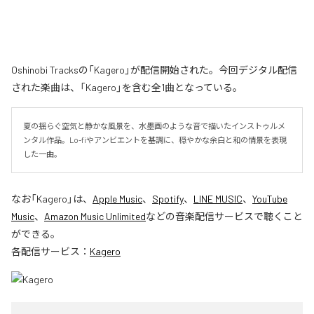
Oshinobi Tracksの「Kagero」が配信開始された。今回デジタル配信
された楽曲は、「Kagero」を含む全1曲となっている。
夏の揺らぐ空気と静かな風景を、水墨画のような音で描いたインストゥルメ
ンタル作品。Lo-fiやアンビエントを基調に、穏やかな余白と和の情景を表現
した一曲。
なお「
Kagero
」は、
Apple Music
、
Spotify
、
LINE MUSIC
、
YouTube
Music
、
Amazon Music Unlimited
などの音楽配信サービスで聴くこと
ができる。
各配信サービス：
Kagero