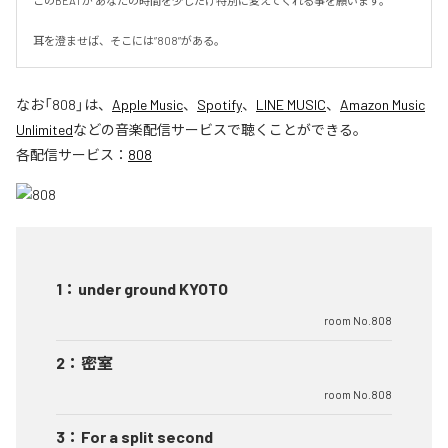
このBEATが あなたの時間を少しだけ特別に変えてくれる事を願います。

耳を澄ませば、そこには”808”がある。
なお「
808
」は、
Apple Music
、
Spotify
、
LINE MUSIC
、
Amazon Music
Unlimited
などの音楽配信サービスで聴くことができる。
各配信サービス：
808
1
：
under ground KYOTO
room No.808
2
：
密室
room No.808
3
：
For a split second