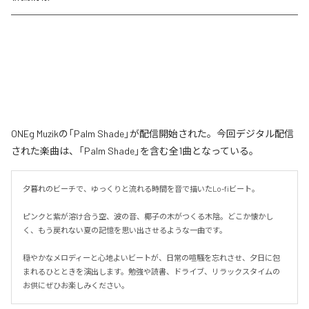
ONEg Muzikの「Palm Shade」が配信開始された。今回デジタル配信
された楽曲は、「Palm Shade」を含む全1曲となっている。
夕暮れのビーチで、ゆっくりと流れる時間を音で描いたLo-fiビート。

ピンクと紫が溶け合う空、波の音、椰子の木がつくる木陰。どこか懐かし
く、もう戻れない夏の記憶を思い出させるような一曲です。

穏やかなメロディーと心地よいビートが、日常の喧騒を忘れさせ、夕日に包
まれるひとときを演出します。勉強や読書、ドライブ、リラックスタイムの
お供にぜひお楽しみください。