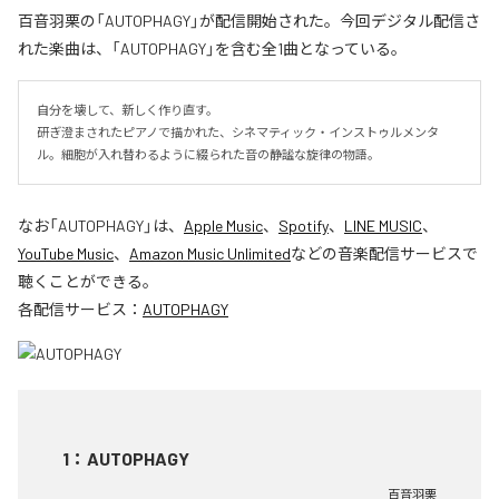
百音羽栗の「AUTOPHAGY」が配信開始された。今回デジタル配信さ
れた楽曲は、「AUTOPHAGY」を含む全1曲となっている。
自分を壊して、新しく作り直す。

研ぎ澄まされたピアノで描かれた、シネマティック・インストゥルメンタ
ル。細胞が入れ替わるように綴られた音の静謐な旋律の物語。
なお「
AUTOPHAGY
」は、
Apple Music
、
Spotify
、
LINE MUSIC
、
YouTube Music
、
Amazon Music Unlimited
などの音楽配信サービスで
聴くことができる。
各配信サービス：
AUTOPHAGY
1
：
AUTOPHAGY
百音羽栗