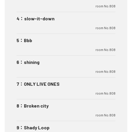
room No.808
4
：
slow-it-down
room No.808
5
：
Bbb
room No.808
6
：
shining
room No.808
7
：
ONLY LIVE ONES
room No.808
8
：
Broken city
room No.808
9
：
Shady Loop