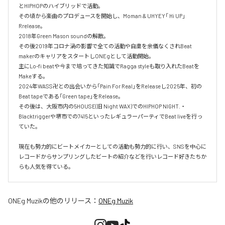
とHIPHOPのハイブリッドで活動。

その頃から楽曲のプロデュースを開始し、Moman & UHYEY「 Hi UP」
Rrelease。

2018年Green Mason soundの解散。

その後2019年コロナ渦の影響で全ての活動や自粛を余儀なくされBeat 
makerのキャリアをスタートしONEgとして活動開始。

主にLo-fi beatや今まで培ってきた知識でRagga styleも取り入れたBeatを
Makeする。

2024年WASS卍との出会いから「Pain For Real」をReleaseし2025年、初の
Beat tapeである「Green tape」をRelease。

その後は、大阪市内の5HOUSE(旧 Night WAX)でのHIPHOP NIGHT.・
Blacktriggerや堺市での7415といったレギュラーパーティでBeat liveを行っ
ていた。

現在も勢力的にビートメイカーとしての活動も勢力的に行い、SNSを中心に
レコードからサンプリングしたビートの紹介などを行いレコード好きたちか
らも人気を得ている。
ONEg Muzik
の他のリリース：
ONEg Muzik