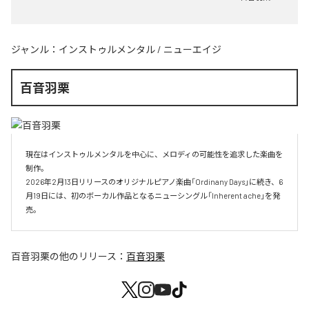
ジャンル：
インストゥルメンタル
/
ニューエイジ
百音羽栗
現在はインストゥルメンタルを中心に、メロディの可能性を追求した楽曲を
制作。

2026年2月13日リリースのオリジナルピアノ楽曲「Ordinany Days」に続き、6
月19日には、初のボーカル作品となるニューシングル「Inherent ache」を発
売。
百音羽栗
の他のリリース：
百音羽栗