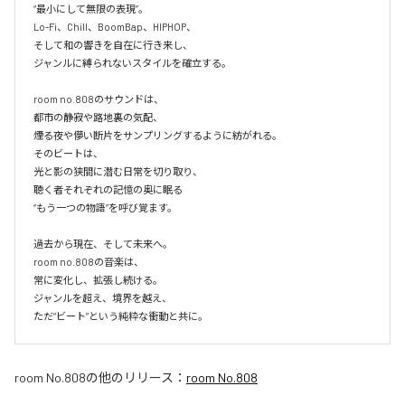
“最小にして無限の表現”。

Lo-Fi、Chill、BoomBap、HIPHOP、

そして和の響きを自在に行き来し、

ジャンルに縛られないスタイルを確立する。

room no.808のサウンドは、

都市の静寂や路地裏の気配、

煙る夜や儚い断片をサンプリングするように紡がれる。

そのビートは、

光と影の狭間に潜む日常を切り取り、

聴く者それぞれの記憶の奥に眠る

“もう一つの物語”を呼び覚ます。

過去から現在、そして未来へ。

room no.808の音楽は、

常に変化し、拡張し続ける。

ジャンルを超え、境界を越え、

room No.808
の他のリリース：
room No.808