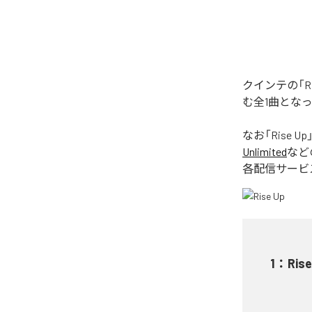
クインテの「R
む全1曲とな
なお「
Rise Up
Unlimited
など
各配信サービ
1
：
Rise