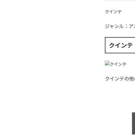
クインテ
ジャンル：
ア
クインテ
クインテ
の他