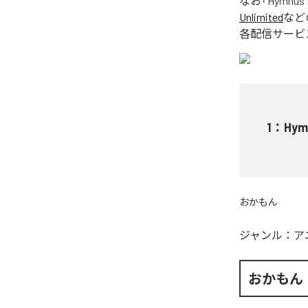
なお「
Hymnus f
Unlimited
など
各配信サービ
1
：
Hym
おかもん
ジャンル：
ア
おかもん