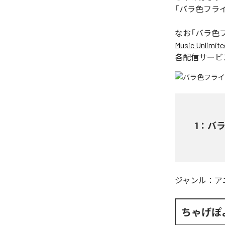
「バラ色フラ
なお「
バラ色
Music Unlimite
各配信サービ
1
：
バ
ジャンル：
ア
ちゃげぽ