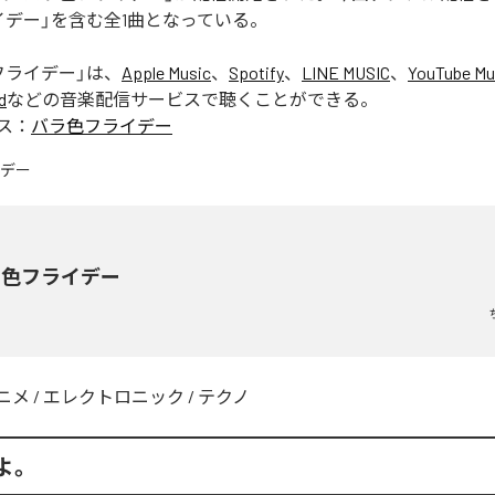
イデー」を含む全1曲となっている。
フライデー
」は、
Apple Music
、
Spotify
、
LINE MUSIC
、
YouTube Mu
d
などの音楽配信サービスで聴くことができる。
ス：
バラ色フライデー
ラ色フライデー
ニメ
/
エレクトロニック
/
テクノ
よ。