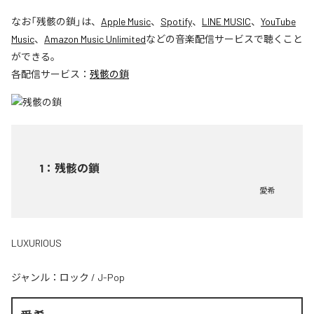
なお「
残骸の鎖
」は、
Apple Music
、
Spotify
、
LINE MUSIC
、
YouTube
Music
、
Amazon Music Unlimited
などの音楽配信サービスで聴くこと
ができる。
各配信サービス：
残骸の鎖
1
：
残骸の鎖
愛希
LUXURIOUS
ジャンル：
ロック
/
J-Pop