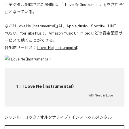
回デジタル配信された楽曲は、「I Love Me (Instrumental)」を含む全1
曲となっている。
なお「
I Love Me (Instrumental)
」は、
Apple Music
、
Spotify
、
LINE
MUSIC
、
YouTube Music
、
Amazon Music Unlimited
などの音楽配信サ
ービスで聴くことができる。
各配信サービス：
I Love Me (Instrumental)
1
：
I Love Me (Instrumental)
All I Need is Love
ジャンル：
ロック
/
オルタナティブ
/
インストゥルメンタル