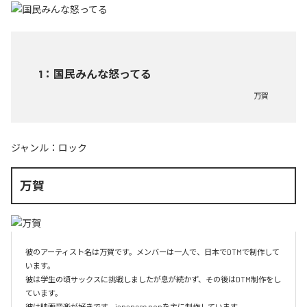
1
：
国民みんな怒ってる
万賀
ジャンル：
ロック
万賀
彼のアーティスト名は万賀です。メンバーは一人で、日本でDTMで制作して
います。

彼は学生の頃サックスに挑戦しましたが息が続かず、その後はDTM制作をし
ています。

彼は映画音楽が好きです。japanese popを主に制作しています。
