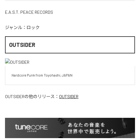
E.A.S.T. PEACE RECORDS
ジャンル：
ロック
OUTSIDER
Hardcore Punk from Toyohashi, JAPAN
OUTSIDER
の他のリリース：
OUTSIDER