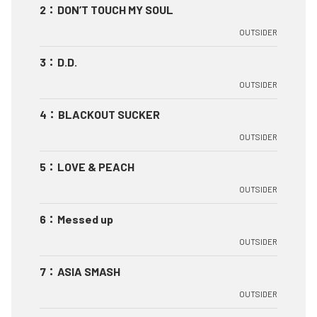
2
：
DON’T TOUCH MY SOUL
OUTSIDER
3
：
D.D.
OUTSIDER
4
：
BLACKOUT SUCKER
OUTSIDER
5
：
LOVE & PEACH
OUTSIDER
6
：
Messed up
OUTSIDER
7
：
ASIA SMASH
OUTSIDER