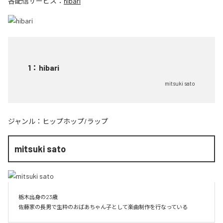
各配信サービス：
hibari
1
：
hibari
mitsuki sato
ジャンル：
ヒップホップ/ラップ
mitsuki sato
栃木出身の23歳

佐藤家の長男で生粋のおばあちゃん子として楽曲制作を行なっている