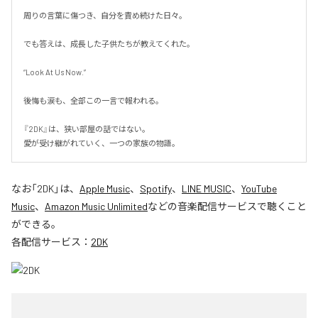
周りの言葉に傷つき、自分を責め続けた日々。

でも答えは、成長した子供たちが教えてくれた。

“Look At Us Now.”

後悔も涙も、全部この一言で報われる。

『2DK』は、狭い部屋の話ではない。

愛が受け継がれていく、一つの家族の物語。
なお「
2DK
」は、
Apple Music
、
Spotify
、
LINE MUSIC
、
YouTube
Music
、
Amazon Music Unlimited
などの音楽配信サービスで聴くこと
ができる。
各配信サービス：
2DK