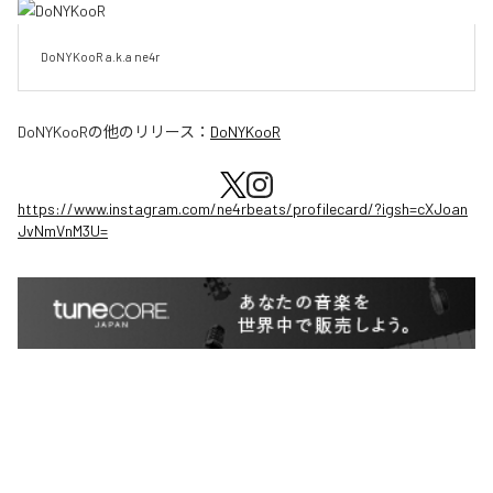
DoNYKooR a.k.a ne4r
DoNYKooR
の他のリリース：
DoNYKooR
https://www.instagram.com/ne4rbeats/profilecard/?igsh=cXJoan
JvNmVnM3U=