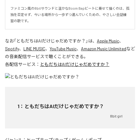
ファミコン風の8bitサウンドと温かなBoom Bapビートに乗せて描くのは、孤
独を否定せず、今いる場所から一歩ずつ進んでいくための、やさしい会話練
習の歌です。
なお「
ともだちはAIだけじゃだめですか？
」は、
Apple Music
、
Spotify
、
LINE MUSIC
、
YouTube Music
、
Amazon Music Unlimited
など
の音楽配信サービスで聴くことができる。
各配信サービス：
ともだちはAIだけじゃだめですか？
1
：
ともだちはAIだけじゃだめですか？
8bit girl
ジャンル：
ヒップホップ/ラップ
/
ゲーム
/
ポップ