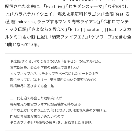
配信された楽曲は、「EverDrive」「セキゼンのテーマ」「なぞのばし
ょ」「ハラハラハイウェイ」「燃えよ家庭科ドラゴン」「金眼 (feat. 安
穏, 嘯, mirrasikk, ラップするマン & 肉林ライアン)」「令和ロマンテ
ィック伝説」「さよならを教えて」「Enter [ [noreturn] ] [feat. ラミカ
ルケミコ & 小野 仁誠]」「駒繋ファイブエム」「ケツワープ」を含む全
11曲となっている。
勇太郎/さくらい/でにろうの3人組「セキゼン」の1stアルバム。

東京都出身、公立小学校の同級生である3人が

ヒップホップ/グリッチホップをベースにしたビートの上を

歌にラップにポエトリー…予定調和のない公園遊びの如く

縦横無尽に遊びまくる全11曲。

三十代を迎え再会した幼馴染3人が

毎月地元の格安カラオケに録音機材を持ち込み

半年以上かけて作り上げた「ETERNAL SUNSET(永遠の夕焼け)」。

門限はまだまだ来ないみたいなので

そこのアナタも「放課後の続き」を、お暇でしたら是非。