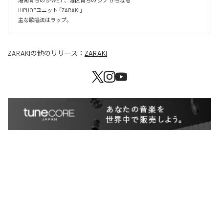
湘南育ちの"S-WET"、港区育ちの"シノ"からなる

HIPHOPユニット 「ZARAKI」

主な歌唱法はラップ。
ZARAKI
の他のリリース：
ZARAKI