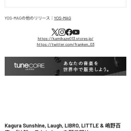
YOS-MAG
の他のリリース：
YOS-MAG
https://kamikaze013.stores.jp/
https://twitter.com/franken_03
Kagura Sunshine, Laugh, LIBRO, LITTLE & 嶋野百