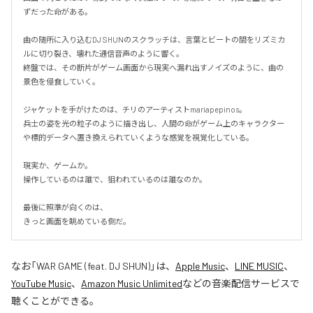
ずだった命がある。

曲の随所に入り込むDJ SHUNのスクラッチは、言葉とビートの間をリズミカ
ルに切り裂き、壊れた通信音声のように響く。

終盤では、その断片がゲーム画面から現実へ漏れ出すノイズのように、曲の
景色を侵食していく。

ジャケットを手がけたのは、チリのアーティストmariapepinos。

兵士の姿を光の粒子のように描き出し、人間の命がゲーム上のキャラクター
や標的データへ置き換えられていくような感覚を視覚化している。

現実か、ゲームか。

操作しているのは誰で、狙われているのは誰なのか。

最後に照準が向くのは、

きっと画面を眺めている側だ。
なお「
WAR GAME (feat. DJ SHUN)
」は、
Apple Music
、
LINE MUSIC
、
YouTube Music
、
Amazon Music Unlimited
などの音楽配信サービスで
聴くことができる。