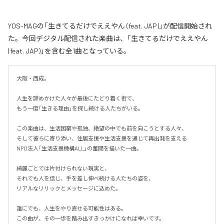
YOS-MAGの「生きてるだけでええやん (feat. JAP)」が配信開始され
た。今回デジタル配信された楽曲は、「生きてるだけでええやん
(feat. JAP)」を含む全1曲となっている。
大阪・西成。

人生を諦めかけた人々が最後にたどり着く街で、

もう一度「生きる理由」を探し続ける人たちがいる。

この楽曲は、生活困窮や孤独、絶望の中でも前を向こうとする人々、

そして彼らに寄り添い、住居支援や生活支援を通じて再出発を支える

NPO法人「生活支援機構ALL」の奮闘を描いた一曲。

綺麗ごとでは片付けられない現実と、

それでも人を信じ、手を差し伸べ続ける人たちの姿を、

リアルなリリックとメッセージに込めた。

誰にでも、人生をやり直せる可能性はある。

この曲が、その一歩を踏み出すきっかけになれば幸いです。