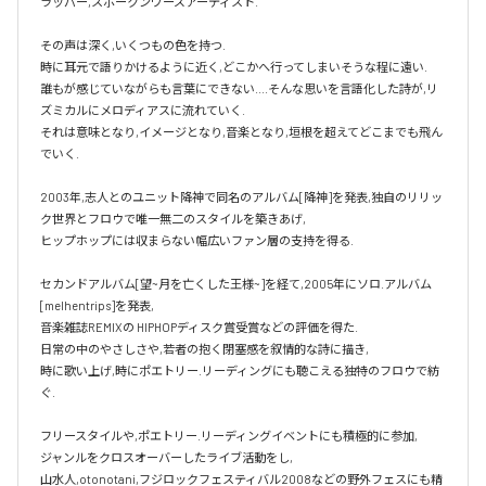
ラッパー,スポークンワーズアーティスト.

その声は深く,いくつもの色を持つ.

時に耳元で語りかけるように近く,どこかへ行ってしまいそうな程に遠い.

誰もが感じていながらも言葉にできない....そんな思いを言語化した詩が,リ
ズミカルにメロディアスに流れていく.

それは意味となり,イメージとなり,音楽となり,垣根を超えてどこまでも飛ん
でいく.

2003年,志人とのユニット降神で同名のアルバム[降神]を発表,独自のリリッ
ク世界とフロウで唯一無二のスタイルを築きあげ,

ヒップホップには収まらない幅広いファン層の支持を得る.

セカンドアルバム[望~月を亡くした王様~]を経て,2005年にソロ.アルバム 
[melhentrips]を発表,

音楽雑誌REMIXの HIPHOPディスク賞受賞などの評価を得た.

日常の中のやさしさや,若者の抱く閉塞感を叙情的な詩に描き,

時に歌い上げ,時にポエトリー.リーディングにも聴こえる独特のフロウで紡
ぐ.

フリースタイルや,ポエトリー.リーディングイベントにも積極的に参加,

ジャンルをクロスオーバーしたライブ活動をし,

山水人,otonotani,フジロックフェスティバル2008などの野外フェスにも精