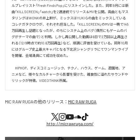
ルプレイリスト「Fresh Finds Pop」にリストインした。また、同年9月には新
曲「KILL SCREEN」「watch」を2週連続でリリース＆MVを公開。両曲ともマス
タリングはWONKの井上幹が、ミックスはYUKIらの曲をミックスしている
コレナガタクロウが、それぞれ担当した。「KILL SCREEN」のMVは一晩で145
万回再生し話題となったが、のちにシステム上のバグ（偶然にもゲームのバ
グがテーマの曲で）と判明。しかし再公開した動画は6日で2万回以上再生さ
れる（12/9時点で約10.6万回再生）など、順調に評価を受けている。同年10月
にはグループ史上最大キャパとなる下北沢シャングリラにてワンマンライブ
を開催、会場満員にて成功を収めた。

　HIPHOP、ディスコミュージック、テクノ、ハウス、ゲーム、遊園地、ア
ニメなど、様々なカルチャーから影響を受けた、雑食性に溢れたサウンドや
リリックが特徴。VIDEOTHINK所属。
MIC RAW RUGA
の他のリリース：
MIC RAW RUGA
http://micrawruga.com/