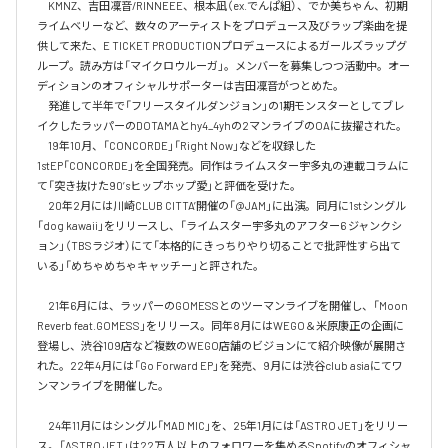
　KMNZ、吉田凜音/RINNEEE、根本凪（ex.でんぱ組）、でか美ちゃん、初期
ライムベリーなど、数々のアーティストをプロデュース及びラップ楽曲を提
供して来た、E TICKET PRODUCTIONプロデュースによるガールズラップグ
ループ。読み方は「マイクロウルーガ」。メンバーを募集しつつ活動中。オー
ディションのオフィシャルサポーターは吉田凜音がつとめた。

　発進して半年で「フリースタイルダンジョン」の1期モンスターとしてブレ
イクしたラッパーのDOTAMAとhy4_4yhの2マンライブのOAに抜擢された。

　19年10月、「CONCORDE」「Right Now」などを収録した
1stEP「CONCORDE」を全国発売。同作はライムスター宇多丸の連載コラムに
て「突き抜けた90’sヒップホップ愛」と評価を受けた。

　20年2月には川崎CLUB CITTA’開催の「@JAM」に出演。同月に1stシングル
「dog kawaii」をリリースし、「ライムスター宇多丸のアフター6 ジャンクシ
ョン」（TBSラジオ）にて「本格的にきっちりやり切ることで批評性すら出て
いる」「めちゃめちゃキャッチー」と評された。

　21年6月には、ラッパーのGOMESSとのツーマンライブを開催し、「Moon 
Reverb feat.GOMESS」をリリース。同年8月にはWEGO＆米原康正の企画に
登場し、渋谷109店など複数のWEGO店舗のビジョンにて紹介映像が展開さ
れた。22年4月には「Go Forward EP」を発売、9月には渋谷club asiaにてワ
ンマンライブを開催した。

　24年11月にはシングル「MAD MIC」を、25年1月には「ASTRO JET」をリリー
ス。「ASTRO JET」は22万人以上のフォロワーを集めるSpotifyのオフィシャ