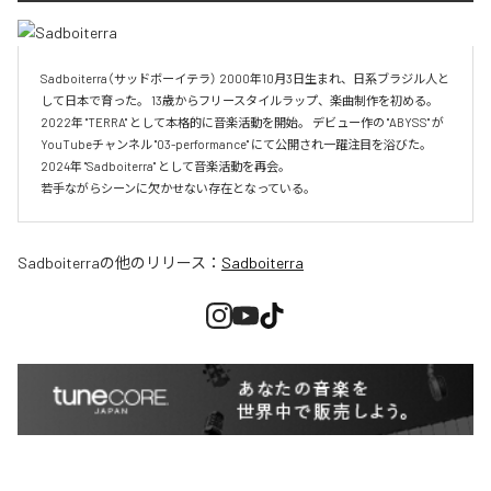
Sadboiterra（サッドボーイテラ） 2000年10月3日生まれ、日系ブラジル人と
して日本で育った。 13歳からフリースタイルラップ、楽曲制作を初める。 
2022年 "TERRA" として本格的に音楽活動を開始。 デビュー作の "ABYSS" が
YouTubeチャンネル "03-performance" にて公開され一躍注目を浴びた。 
2024年 "Sadboiterra" として音楽活動を再会。

若手ながらシーンに欠かせない存在となっている。
Sadboiterra
の他のリリース：
Sadboiterra