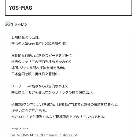
YOS-MAG
石川県金沢市出身。

横浜の大型crew BAYHOOD所属のMC。

圧倒的な行動力と制作スピードを武器に

過去のキャリアの空白を埋めるかの如く

場所, ジャンル問わず神奈川を拠点に

日本全国を股に掛け日々奮闘中。

ストリートの描写から政治的な事まで.

時にはユーモアを交えながらリリックの振り幅は広い。

過去3度ワンマンLIVEを成功、LIVE BATTLEでも幾多の優勝を誇るなど、
LIVE力にも定評がある。

MC BATTLEでも優勝するなど現場叩き上げのリアルMCである。

official site

YATATERAS https://kamikaze013.stores.jp/