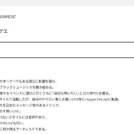
TAINMENT
ゲエ
AUGHのオーナーでもある叔父に影響を受け、

ブラックミュージックを聴き始める。

々なイベントに遊びに行くうちに『自分も唄いたい』と2012年MICを握る。

イルで活動したが、自分のやりたい事とは違い2013年にreggae Dee Jayに転身。

ちを込めたメッセージ性のあるリリック、

す熱いLIVE、

れないスタイルには定評があり、

のLIVEも行い、

に何か残るアーティストである。