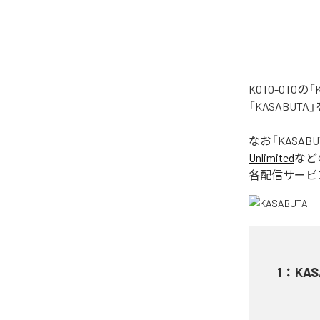
KOTO-OT
「KASABU
なお「
KASABU
Unlimited
など
各配信サービ
1
：
KAS