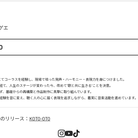
ゲエ
O
Xにてコーラスを経験し、現場で培った発声・ハーモニー・表現力を身につけました。

経て、人生のステージが変わった今、改めて“歌と共に生きる”ことを決意。

ず、基礎からの再構築と作品制作に真摯に取り組んでいます。

経験を音に変え、聴く人の心に届く表現を追求しながら、着実に音楽活動を進めています。
のリリース：
KOTO-OTO