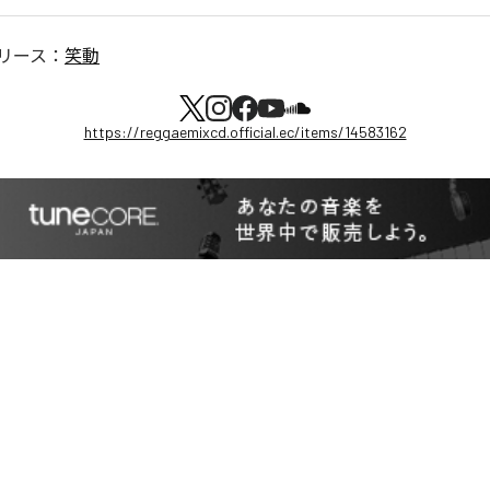
リース：
笑動
https://reggaemixcd.official.ec/items/14583162