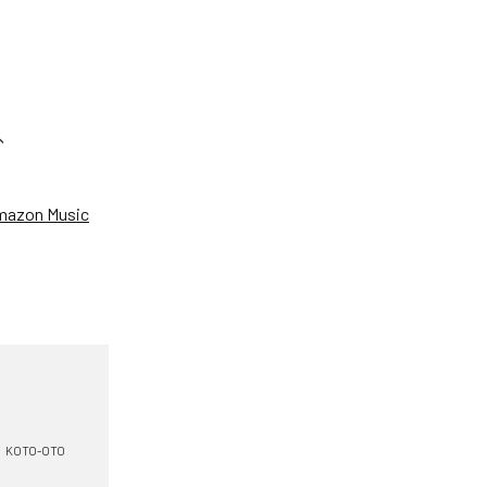
は、
mazon Music
KOTO-OTO