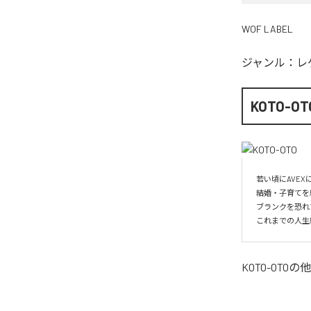
WOF LABEL
ジャンル：
レ
KOTO-OT
若い頃にAVE
結婚・子育てを
ブランクを恐れ
これまでの人生
KOTO-OTO
の他