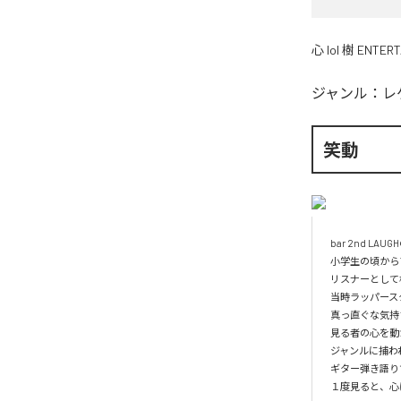
心 lol 樹 ENTER
ジャンル：
レ
笑動
bar 2nd L
小学生の頃から
リスナーとして様
当時ラッパースタ
真っ直ぐな気持
見る者の心を動か
ジャンルに捕わ
ギター弾き語りで
１度見ると、心