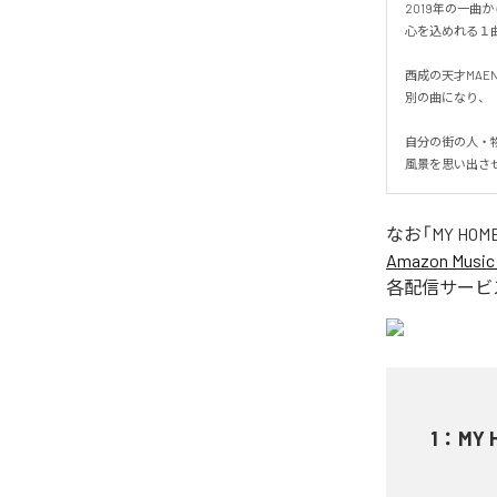
2019年の一曲か
心を込めれる１曲に
西成の天才MAEN
別の曲になり、

自分の街の人・物
風景を思い出さ
なお「
MY HOME
Amazon Music 
各配信サービ
1
：
MY 