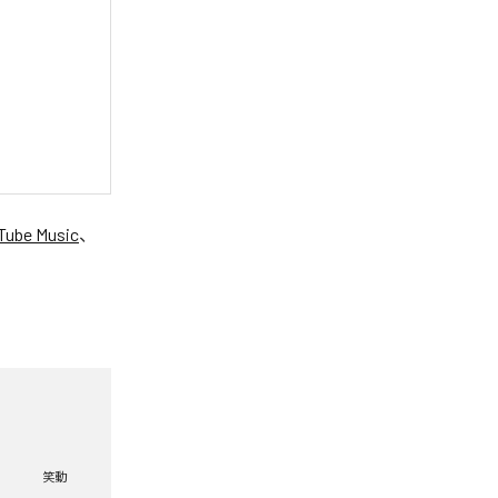
Tube Music
、
笑動