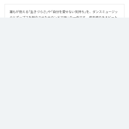
誰もが抱える「生きづらさ」や「自分を愛せない気持ち」を、ダンスミュージッ
クとポップスを融合させたサウンドで描いた一曲です。 疾走感のあるビート
と繊細な歌詞が交差し、苦しさの中にも小さな希望を見つけ出していく。 「味
方だよ」というメッセージが、心にそっと寄り添う作品です。
なお「
89
」は、
Apple Music
、
Spotify
、
LINE MUSIC
、
YouTube Music
、
Amazon Music Unlimited
などの音楽配信サービスで聴くことができ
る。
各配信サービス：
89
1
：
89
泡く、脆く。
2
：
89 (Instrumental)