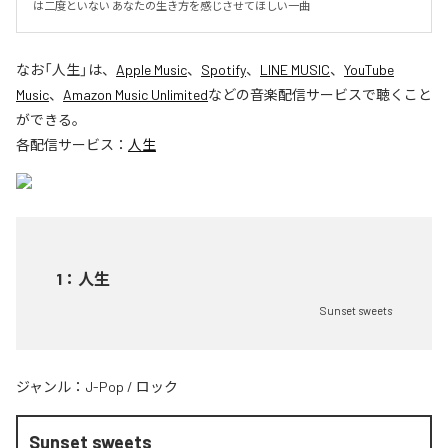
は二度といない あなたの生き方を感じさせてほしい一曲
なお「
人生
」は、
Apple Music
、
Spotify
、
LINE MUSIC
、
YouTube
Music
、
Amazon Music Unlimited
などの音楽配信サービスで聴くこと
ができる。
各配信サービス：
人生
1
：
人生
Sunset sweets
ジャンル：
J-Pop
/
ロック
Sunset sweets