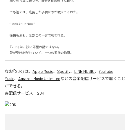
周りの言葉に傷つき、自分を責め続けた日々。

でも答えは、成長した子供たちが教えてくれた。

“Look At Us Now.”

後悔も涙も、全部この一言で報われる。

『2DK』は、狭い部屋の話ではない。

愛が受け継がれていく、一つの家族の物語。
なお「
2DK
」は、
Apple Music
、
Spotify
、
LINE MUSIC
、
YouTube
Music
、
Amazon Music Unlimited
などの音楽配信サービスで聴くこと
ができる。
各配信サービス：
2DK