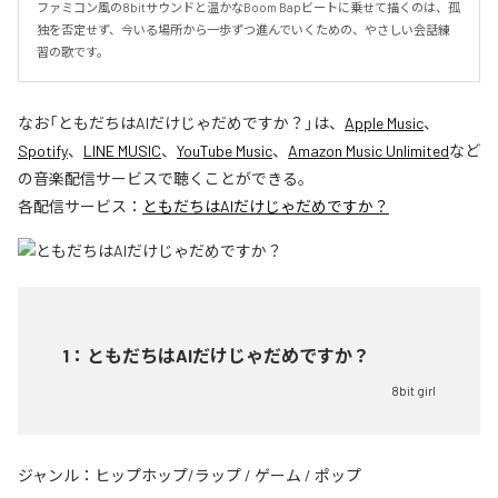
ファミコン風の8bitサウンドと温かなBoom Bapビートに乗せて描くのは、孤
独を否定せず、今いる場所から一歩ずつ進んでいくための、やさしい会話練
習の歌です。
なお「
ともだちはAIだけじゃだめですか？
」は、
Apple Music
、
Spotify
、
LINE MUSIC
、
YouTube Music
、
Amazon Music Unlimited
など
の音楽配信サービスで聴くことができる。
各配信サービス：
ともだちはAIだけじゃだめですか？
1
：
ともだちはAIだけじゃだめですか？
8bit girl
ジャンル：
ヒップホップ/ラップ
/
ゲーム
/
ポップ