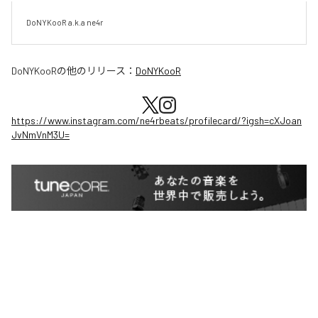
DoNYKooR a.k.a ne4r
DoNYKooR
の他のリリース：
DoNYKooR
https://www.instagram.com/ne4rbeats/profilecard/?igsh=cXJoan
JvNmVnM3U=