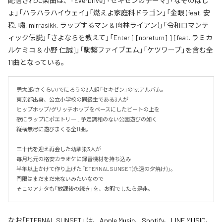
配信された楽曲は、「EverDrive」「セキゼンのテーマ」「なぞのばし
ょ」「ハラハラハイウェイ」「燃えよ家庭科ドラゴン」「金眼 (feat. 安
穏, 嘯, mirrasikk, ラップするマン & 肉林ライアン)」「令和ロマンテ
ィック伝説」「さよならを教えて」「Enter [ [noreturn] ] [feat. ラミカ
ルケミコ & 小野 仁誠]」「駒繋ファイブエム」「ケツワープ」を含む全
11曲となっている。
勇太郎/さくらい/でにろうの3人組「セキゼン」の1stアルバム。

東京都出身、公立小学校の同級生である3人が

ヒップホップ/グリッチホップをベースにしたビートの上を

歌にラップにポエトリー…予定調和のない公園遊びの如く

縦横無尽に遊びまくる全11曲。

三十代を迎え再会した幼馴染3人が

毎月地元の格安カラオケに録音機材を持ち込み

半年以上かけて作り上げた「ETERNAL SUNSET(永遠の夕焼け)」。

門限はまだまだ来ないみたいなので

そこのアナタも「放課後の続き」を、お暇でしたら是非。
なお「
ETERNAL SUNSET
」は、
Apple Music
、
Spotify
、
LINE MUSIC
、