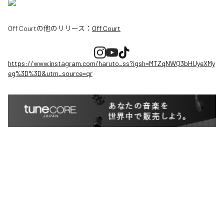
Off Court
の他のリリース：
Off Court
https://www.instagram.com/haruto_ss?igsh=MTZqNWQ3bHUyeXMy
eg%3D%3D&utm_source=qr