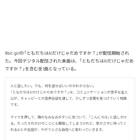
8bit girlの「ともだちはAIだけじゃだめですか？」が配信開始され
た。今回デジタル配信された楽曲は、「ともだちはAIだけじゃだめ
ですか？」を含む全1曲となっている。
人と話したい。でも、何を話せばいいのかわからない。

『ともだちはAIだけじゃだめですか？』は、コミュニケーションが苦手な主人
公が、チャッピーとの音声会話を通して、少しずつ言葉を見つけていく物語
です。

マイクを押して、隣のなみなみボタンに気づいて、「こんにちは」と話しかけ
る。たったそれだけのことにも緊張してしまうけれど、急かさずに待ってく
れるAIとの会話が、やがて小さな自信へと変わっていきます。
