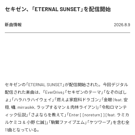
セキゼン、「ETERNAL SUNSET」を配信開始
新曲情報
2026.8.9
セキゼンの「ETERNAL SUNSET」が配信開始された。今回デジタル
配信された楽曲は、「EverDrive」「セキゼンのテーマ」「なぞのばし
ょ」「ハラハラハイウェイ」「燃えよ家庭科ドラゴン」「金眼 (feat. 安
穏, 嘯, mirrasikk, ラップするマン & 肉林ライアン)」「令和ロマンテ
ィック伝説」「さよならを教えて」「Enter [ [noreturn] ] [feat. ラミカ
ルケミコ & 小野 仁誠]」「駒繋ファイブエム」「ケツワープ」を含む全
11曲となっている。