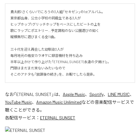
勇太郎/さくらい/でにろうの3人組「セキゼン」の1stアルバム。

東京都出身、公立小学校の同級生である3人が

ヒップホップ/グリッチホップをベースにしたビートの上を

歌にラップにポエトリー…予定調和のない公園遊びの如く

縦横無尽に遊びまくる全11曲。

三十代を迎え再会した幼馴染3人が

毎月地元の格安カラオケに録音機材を持ち込み

半年以上かけて作り上げた「ETERNAL SUNSET(永遠の夕焼け)」。

門限はまだまだ来ないみたいなので

そこのアナタも「放課後の続き」を、お暇でしたら是非。
なお「
ETERNAL SUNSET
」は、
Apple Music
、
Spotify
、
LINE MUSIC
、
YouTube Music
、
Amazon Music Unlimited
などの音楽配信サービスで
聴くことができる。
各配信サービス：
ETERNAL SUNSET