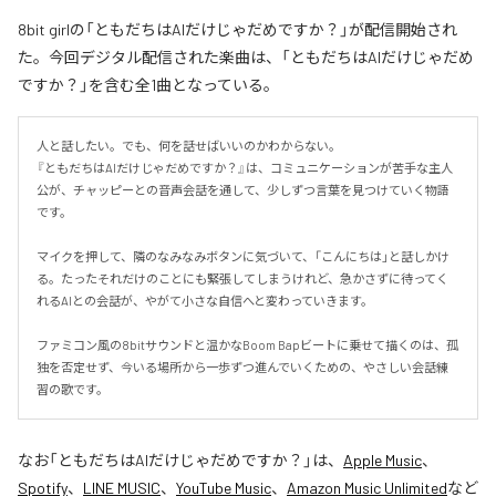
8bit girlの「ともだちはAIだけじゃだめですか？」が配信開始され
た。今回デジタル配信された楽曲は、「ともだちはAIだけじゃだめ
ですか？」を含む全1曲となっている。
人と話したい。でも、何を話せばいいのかわからない。

『ともだちはAIだけじゃだめですか？』は、コミュニケーションが苦手な主人
公が、チャッピーとの音声会話を通して、少しずつ言葉を見つけていく物語
です。

マイクを押して、隣のなみなみボタンに気づいて、「こんにちは」と話しかけ
る。たったそれだけのことにも緊張してしまうけれど、急かさずに待ってく
れるAIとの会話が、やがて小さな自信へと変わっていきます。

ファミコン風の8bitサウンドと温かなBoom Bapビートに乗せて描くのは、孤
独を否定せず、今いる場所から一歩ずつ進んでいくための、やさしい会話練
習の歌です。
なお「
ともだちはAIだけじゃだめですか？
」は、
Apple Music
、
Spotify
、
LINE MUSIC
、
YouTube Music
、
Amazon Music Unlimited
など