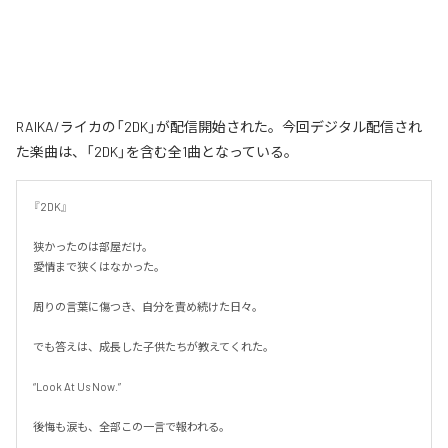
RAIKA/ライカの「2DK」が配信開始された。今回デジタル配信され
た楽曲は、「2DK」を含む全1曲となっている。
『2DK』

狭かったのは部屋だけ。

愛情まで狭くはなかった。

周りの言葉に傷つき、自分を責め続けた日々。

でも答えは、成長した子供たちが教えてくれた。

“Look At Us Now.”

後悔も涙も、全部この一言で報われる。
