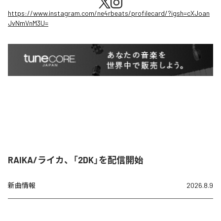
https://www.instagram.com/ne4rbeats/profilecard/?igsh=cXJoan
JvNmVnM3U=
RAIKA/ライカ、「2DK」を配信開始
新曲情報
2026.8.9