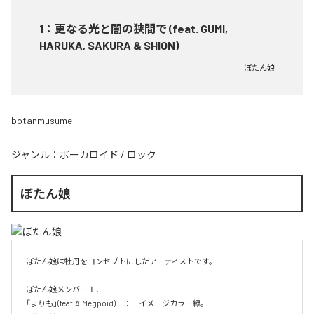
1
：
更なる光と闇の狭間で (feat. GUMI,
HARUKA, SAKURA & SHION)
ぼたん娘
botanmusume
ジャンル：
ボーカロイド
/
ロック
ぼたん娘
ぼたん娘は牡丹をコンセプトにしたアーティストです。

ぼたん娘メンバー１．

「まりも」(feat.AIMegpoid)　：　イメージカラー緑。　
