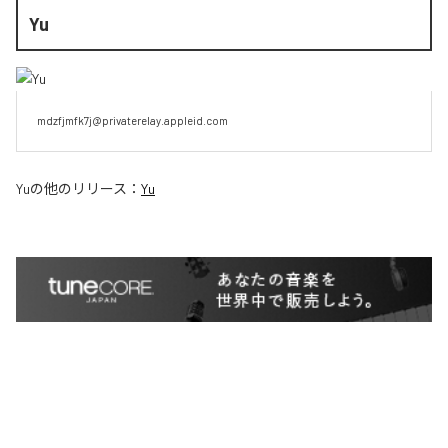
Yu
mdzfjmfk7j@privaterelay.appleid.com
Yu
の他のリリース：
Yu