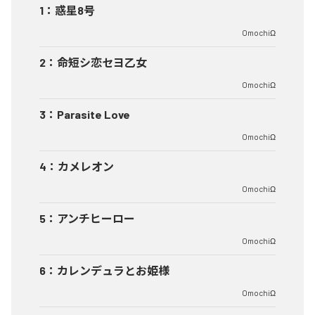
1
：
惑星8号
OmochiΩ
2
：
命短シ恋セヨ乙女
OmochiΩ
3
：
Parasite Love
OmochiΩ
4
：
カメレオン
OmochiΩ
5
：
アンチヒーロー
OmochiΩ
6
：
カレンデュラとお姫様
OmochiΩ