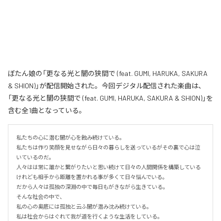
ぼたん娘の「更なる光と闇の狭間で (feat. GUMI, HARUKA, SAKURA
& SHION)」が配信開始された。今回デジタル配信された楽曲は、
「更なる光と闇の狭間で (feat. GUMI, HARUKA, SAKURA & SHION)」を
含む全1曲となっている。
私たちの心に潜む闇が心を蝕み続けている。

私たちは作り笑顔を見せながら日々の暮らしを送っているがその裏で心は泣
いているのだ。

人々はは常に誰かと繋がりたいと思い続けて日々の人間関係を構築している
けれども相手から距離を置かれる事が多くて日々悩んでいる。

だから人々は孤独の深淵の中で毎日もがきながら生きている。

そんな社会の中で、

私の心の奥底には孤独と云ふ闇が潜み沈み続けている。

私は社会からはぐれて我が道を行くような生活をしている。
