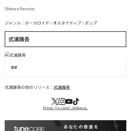
Shikiura Records
ジャンル：
ボーカロイド
/
オルタナティブ
/
ポップ
式浦躁吾
憂鬱
式浦躁吾
の他のリリース：
式浦躁吾
https://x.com/_shikiura_