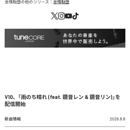
怠惰駄堕
の他のリリース：
怠惰駄堕
V10、「雨のち晴れ (feat. 鏡音レン & 鏡音リン)」を
配信開始
新曲情報
2026.8.8