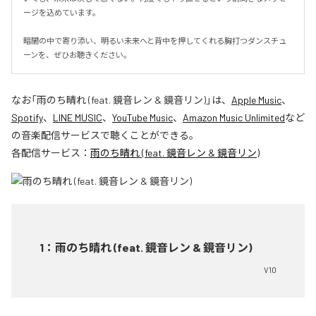
ージを込めています。

暗闇の中で寄り添い、明るい未来へと背中を押してくれる胸打つダンスチュ
ーンを、ぜひお聴きください。
なお「
雨のち晴れ (feat. 鏡音レン & 鏡音リン)
」は、
Apple Music
、
Spotify
、
LINE MUSIC
、
YouTube Music
、
Amazon Music Unlimited
など
の音楽配信サービスで聴くことができる。
各配信サービス：
雨のち晴れ (feat. 鏡音レン & 鏡音リン)
1
：
雨のち晴れ (feat. 鏡音レン & 鏡音リン)
V10