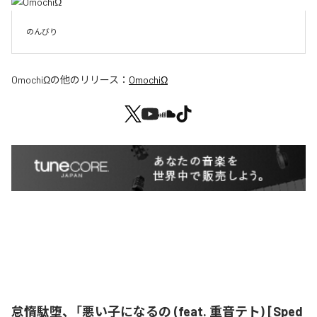
のんびり
OmochiΩ
の他のリリース：
OmochiΩ
怠惰駄堕、「悪い子になるの (feat. 重音テト) [Sped