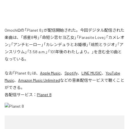
OmochiΩの「Planet 8」が配信開始された。今回デジタル配信された
楽曲は、「惑星8号」「命短シ恋セヨ乙女」「Parasite Love」「カメレオ
ン」「アンチヒーロー」「カレンデュラとお姫様」「焙煎とラジオ」「ア
ンスリウム」「3:58 a.m.」「101年後のわたしより。」を含む全10曲と
なっている。
なお「
Planet 8
」は、
Apple Music
、
Spotify
、
LINE MUSIC
、
YouTube
Music
、
Amazon Music Unlimited
などの音楽配信サービスで聴くこと
ができる。
各配信サービス：
Planet 8