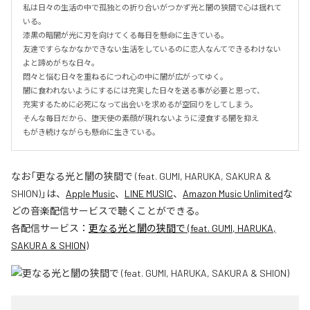
私は日々の生活の中で孤独との折り合いがつかず光と闇の狭間で心は揺れて
いる。

漆黒の暗闇が光に刃を向けてくる毎日を懸命に生きている。

友達ですらなかなかできない生活をしているのに恋人なんてできるわけない
よと諦めがちな日々。

悶々と悩む日々を重ねるにつれ心の中に闇が広がってゆく。

闇に食われないようにするには充実した日々を送る事が必要と思って、

充実するために必死になって出会いを求めるが空回りをしてしまう。

そんな毎日だから、堕天使の素顔が現れないように浸食する闇を抑え

もがき続けながらも懸命に生きている。
なお「
更なる光と闇の狭間で (feat. GUMI, HARUKA, SAKURA &
SHION)
」は、
Apple Music
、
LINE MUSIC
、
Amazon Music Unlimited
な
どの音楽配信サービスで聴くことができる。
各配信サービス：
更なる光と闇の狭間で (feat. GUMI, HARUKA,
SAKURA & SHION)