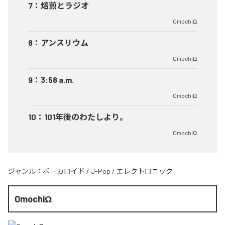
7
：
焙煎とラジオ
OmochiΩ
8
：
アンスリウム
OmochiΩ
9
：
3:58 a.m.
OmochiΩ
10
：
101年後のわたしより。
OmochiΩ
ジャンル：
ボーカロイド
/
J-Pop
/
エレクトロニック
OmochiΩ