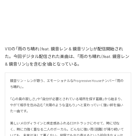
V10の「雨のち晴れ (feat. 鏡音レン & 鏡音リン)」が配信開始され
た。今回デジタル配信された楽曲は、「雨のち晴れ (feat. 鏡音レン
& 鏡音リン)」を含む全1曲となっている。
鏡音リン・レンが歌う、エモーショナルなProgressive Houseナンバー『雨の
ち晴れ』。

「心の奥の寂しさ」や「自分が必要とされている場所を探す葛藤」から始まり、
やがて相手を包み込む「太陽のような温もり」へと変わっていく強い絆を描い
た一曲です。

美しいメロディラインと疾走感あふれるEDMトラックにのせて、時に切な
く、時に力強く重なる二人のボーカル。どんなに強い雨（困難）が降り続いて
いても、未来は決して悪くない。何度でもやり直せるという前向きなメッセ