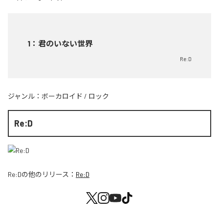
1
：
君のいない世界
Re:D
ジャンル：
ボーカロイド
/
ロック
Re:D
Re:D
の他のリリース：
Re:D