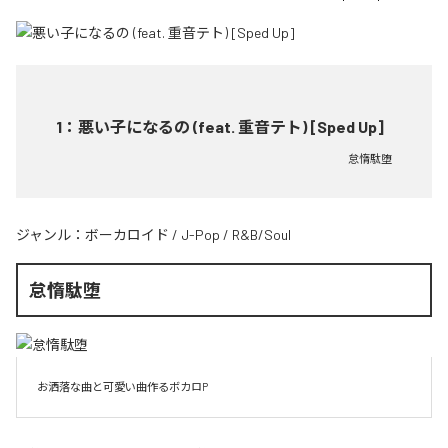
1
：
悪い子になるの (feat. 重音テト) [Sped Up]
怠惰駄堕
ジャンル：
ボーカロイド
/
J-Pop
/
R&B/Soul
怠惰駄堕
お洒落な曲と可愛い曲作るボカロP