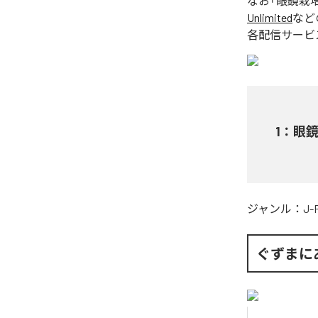
なお「
眼鏡栽
Unlimited
など
各配信サービ
1
：
眼
ジャンル：
J-
ぐずまに