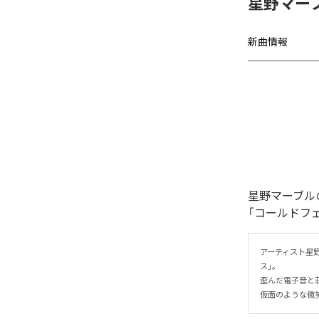
星野マー
新曲情報
星野マーブル
「コールドフ
アーティスト星
ス」。

歪んだ電子音と
仮面のような微