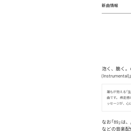
新曲情報
泡く、脆く。の
(Instrume
誰もが抱える「
曲です。 疾走
ッセージが、心
なお「
89
」は、
などの音楽配