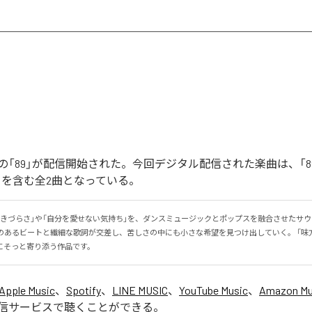
「89」が配信開始された。今回デジタル配信された楽曲は、「89」
ntal)」を含む全2曲となっている。
生きづらさ」や「自分を愛せない気持ち」を、ダンスミュージックとポップスを融合させたサ
感のあるビートと繊細な歌詞が交差し、苦しさの中にも小さな希望を見つけ出していく。 「味
にそっと寄り添う作品です。
Apple Music
、
Spotify
、
LINE MUSIC
、
YouTube Music
、
Amazon Mus
信サービスで聴くことができる。