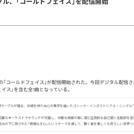
ブル、「コールドフェイス」を配信開始
の「コールドフェイス」が配信開始された。今回デジタル配信さ
ェイス」を含む全1曲となっている。
野マーブルが贈る、共感を持たぬ心の美学を描いたゴシック・インダストリアル・シングル「
荘厳なオーケストラサウンドが交錯し、冷徹な視線の奥に潜む圧倒的な自己愛と支配欲を音楽で
笑みの下に隠された「感情なき心」というテーマを通して、聴く者を美しくも恐ろしい世界へ