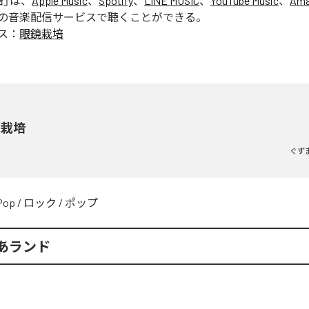
培
」は、
Apple Music
、
Spotify
、
LINE MUSIC
、
YouTube Music
、
Ama
の音楽配信サービスで聴くことができる。
ス：
眼鏡栽培
鏡栽培
ぐず
Pop
/
ロック
/
ポップ
あランド