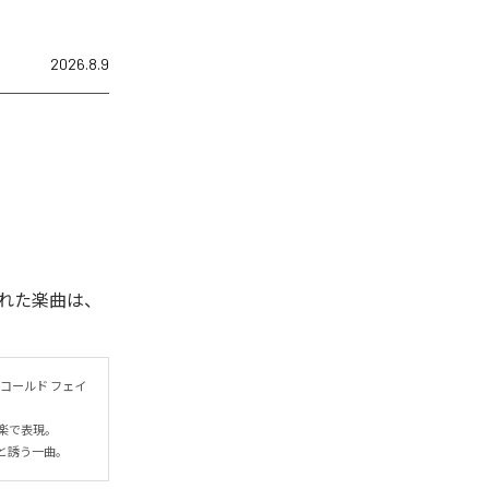
2026.8.9
れた楽曲は、
コールド フェイ
表現。

と誘う一曲。