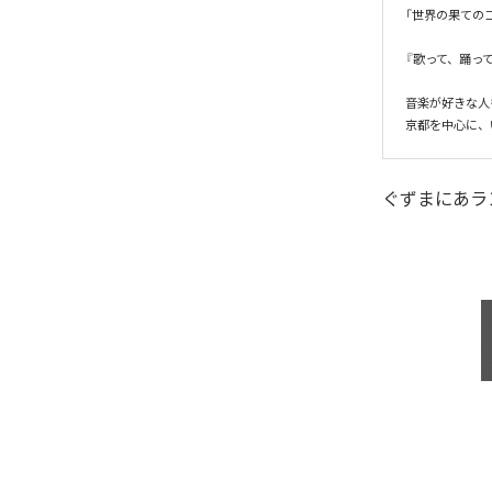
「世界の果ての
『歌って、踊って
音楽が好きな人
京都を中心に、
ぐずまにあラ