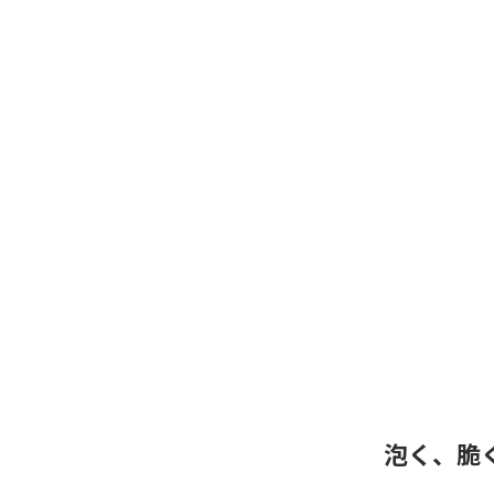
泡く、脆く