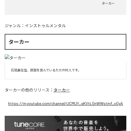
ターカー
ジャンル：
インストゥルメンタル
ターカー
石垣島在住、民宿を営んでいるただの村人です。
ターカー
の他のリリース：
ターカー
https://m.youtube.com/channel/UCMUY_qKVtL0nWWstmf_xGyA