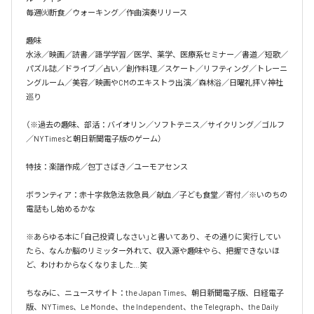
毎週㈫断食／ウォーキング／作曲演奏リリース

趣味

水泳／映画／読書／語学学習／医学、薬学、医療系セミナー／書道／短歌／
パズル誌／ドライブ／占い／創作料理／スケート／リフティング／トレーニ
ングルーム／美容／映画やCMのエキストラ出演／森林浴／日曜礼拝∨神社
巡り

（※過去の趣味、部活：バイオリン／ソフトテニス／サイクリング／ゴルフ
／NYTimesと朝日新聞電子版のゲーム）

特技：楽譜作成／包丁さばき／ユーモアセンス

ボランティア：赤十字救急法救急員／献血／子ども食堂／寄付／※いのちの
電話もし始めるかな

※あらゆる本に「自己投資しなさい」と書いてあり、その通りに実行してい
たら、なんか脳のリミッター外れて、収入源や趣味やら、把握できないほ
ど、わけわからなくなりました…笑

ちなみに、ニュースサイト：the Japan Times、朝日新聞電子版、日経電子
版、NYTimes、Le Monde、the Independent、the Telegraph、the Daily 