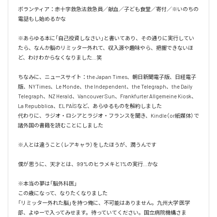
ボランティア：赤十字救急法救急員／献血／子ども食堂／寄付／※いのちの
電話もし始めるかな

※あらゆる本に「自己投資しなさい」と書いてあり、その通りに実行してい
たら、なんか脳のリミッター外れて、収入源や趣味やら、把握できないほ
ど、わけわからなくなりました…笑

ちなみに、ニュースサイト：the Japan Times、朝日新聞電子版、日経電子
版、NYTimes、Le Monde、the Independent、the Telegraph、the Daily 
Telegraph、NZ Herald、Vancouver Sun、Frankfurter Allgemeine Kiosk、
La Repubblica、EL PAÍSなど、あらゆるものを解約しました

代わりに、ラジオ・ロシアとラジオ・フランスを聞き、Kindle（or紙媒体）で
諸外国の書籍を読むことにしました

※人とは違うこと（レアキャラ）をしたほうが、潤うんです

僕が思うに、天才とは、99%のヒラメキと1%の実行…かな

※本当の夢は「脳外科医」

この歳になって、なりたくなりました

「リミッター外れた脳」を持つ俺に、不可能はありません。九州大学 医学
部、よゆーで入ってみせます。待っていてください。国立病院機構さま
