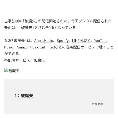
古家弘樹の「破魔矢」が配信開始された。今回デジタル配信された
楽曲は、「破魔矢」を含む全1曲となっている。
なお「
破魔矢
」は、
Apple Music
、
Spotify
、
LINE MUSIC
、
YouTube
Music
、
Amazon Music Unlimited
などの音楽配信サービスで聴くこと
ができる。
各配信サービス：
破魔矢
1
：
破魔矢
古家弘樹