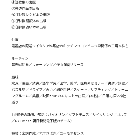
④短歌集の出版

⑤書道作品の出版

⑥（目標）レシピ本の出版

⑦（目標）翻訳本の出版

⑧（目標）占い本の出版

仕事

電器店の配送→イタリア料理店のキッチン→コンビニ→車関係の工場※株も

ルーティン

毎週㈫断食／ウォーキング／作曲演奏リリース

趣味

水泳／映画／読書／語学学習／医学、薬学、医療系セミナー／書道／短歌／
パズル誌／ドライブ／占い／創作料理／スケート／リフティング／トレーニ
ングルーム／美容／映画やCMのエキストラ出演／森林浴／日曜礼拝∨神社
巡り

（※過去の趣味、部活：バイオリン／ソフトテニス／サイクリング／ゴルフ
／NYTimesと朝日新聞電子版のゲーム）

特技：楽譜作成／包丁さばき／ユーモアセンス
