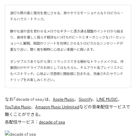
波打ち際の風と陽光を感じさせる、爽やかでエモーショナルなトロピカル・
チルハウス・トラック。

静かな波の音を思わせるメロウなギターと透き通る鍵盤のイントロから始ま
り、身体を優しく揺らす軽快な4つ打ちのビートとオーガニックなパーカッシ
ョンへと展開。南国のリゾートを彷彿とさせるトロピカルなシンセリードが
重なり合い、聴く者を瞬時に心地よい楽園へと誘います。

ダンサブルでありながら深くリラックスできる絶妙なトラックメイクは、作
業用BGMやドライブのお供としてはもちろん、チルアウト系プレイリストに
もベストマッチ。心地よい浮遊感と開放感に包まれる、洗練されたサウンド
トリップをお楽しみください。
なお「
decade of sea
」は、
Apple Music
、
Spotify
、
LINE MUSIC
、
YouTube Music
、
Amazon Music Unlimited
などの音楽配信サービスで
聴くことができる。
各配信サービス：
decade of sea