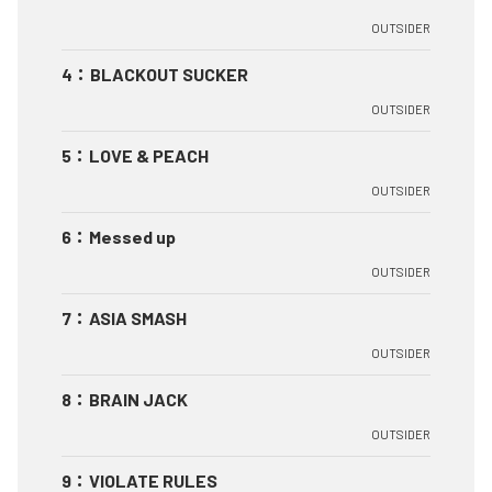
OUTSIDER
4
：
BLACKOUT SUCKER
OUTSIDER
5
：
LOVE & PEACH
OUTSIDER
6
：
Messed up
OUTSIDER
7
：
ASIA SMASH
OUTSIDER
8
：
BRAIN JACK
OUTSIDER
9
：
VIOLATE RULES