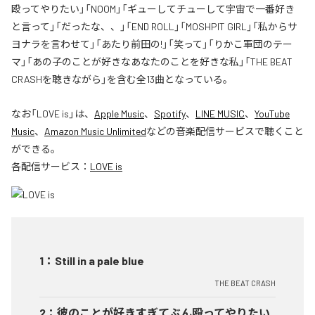
殴ってやりたい」「NOOM」「ギューしてチューして宇宙で一番好き
と言って」「だったな、、」「END ROLL」「MOSHPIT GIRL」「私からサ
ヨナラを言わせて」「あたり前田の!」「笑って」「りかこ軍団のテー
マ」「あの子のことが好きなあなたのことを好きな私」「THE BEAT
CRASHを聴きながら」を含む全13曲となっている。
なお「
LOVE is
」は、
Apple Music
、
Spotify
、
LINE MUSIC
、
YouTube
Music
、
Amazon Music Unlimited
などの音楽配信サービスで聴くこと
ができる。
各配信サービス：
LOVE is
1
：
Still in a pale blue
THE BEAT CRASH
2
：
彼のことが好きすぎてぶん殴ってやりたい