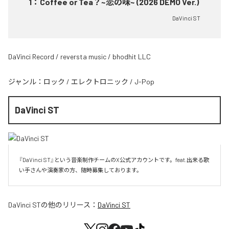
1
：
Coffee or Tea？~恋の味~ (2026 DEMO Ver.)
DaVinci ST
DaVinci Record / reversta music / bhodhit LLC
ジャンル：
ロック
/
エレクトロニック
/
J-Pop
DaVinci ST
『DaVinci ST』という音楽制作チームのX公式アカウントです。feat.出来る歌
い手さんや演奏家の方、随時募集しております。
DaVinci ST
の他のリリース：
DaVinci ST