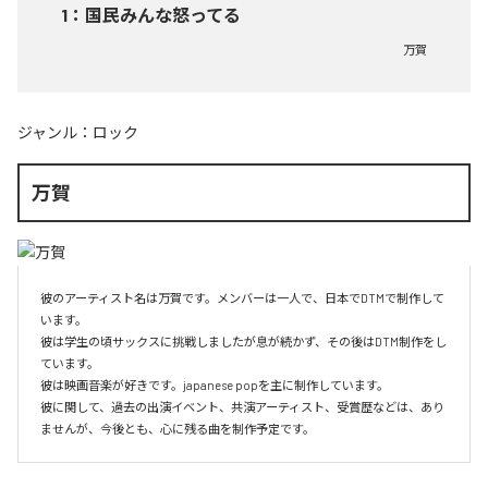
1
：
国民みんな怒ってる
万賀
ジャンル：
ロック
万賀
彼のアーティスト名は万賀です。メンバーは一人で、日本でDTMで制作して
います。

彼は学生の頃サックスに挑戦しましたが息が続かず、その後はDTM制作をし
ています。

彼は映画音楽が好きです。japanese popを主に制作しています。

彼に関して、過去の出演イベント、共演アーティスト、受賞歴などは、あり
ませんが、今後とも、心に残る曲を制作予定です。