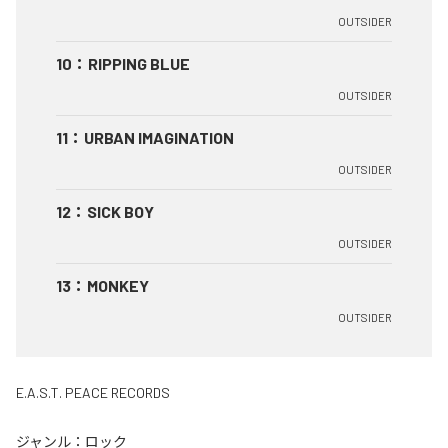
OUTSIDER
10
：
RIPPING BLUE
OUTSIDER
11
：
URBAN IMAGINATION
OUTSIDER
12
：
SICK BOY
OUTSIDER
13
：
MONKEY
OUTSIDER
E.A.S.T. PEACE RECORDS
ジャンル：
ロック