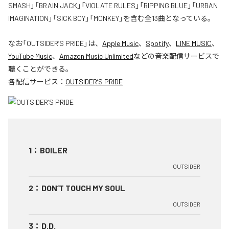
SMASH」「BRAIN JACK」「VIOLATE RULES」「RIPPING BLUE」「URBAN
IMAGINATION」「SICK BOY」「MONKEY」を含む全13曲となっている。
なお「
OUTSIDER’S PRIDE
」は、
Apple Music
、
Spotify
、
LINE MUSIC
、
YouTube Music
、
Amazon Music Unlimited
などの音楽配信サービスで
聴くことができる。
各配信サービス：
OUTSIDER’S PRIDE
1
：
BOILER
OUTSIDER
2
：
DON’T TOUCH MY SOUL
OUTSIDER
3
：
D.D.