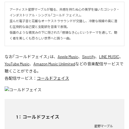
アーティスト星野マーブルが贈る、共感を持たぬ心の美学を描いたゴシック・
インダストリアル・シングル「コールド フェイス」。

歪んだ電子音と荘厳なオーケストラサウンドが交錯し、冷徹な視線の奥に潜
む圧倒的な自己愛と支配欲を音楽で表現。

仮面のような微笑みの下に隠された「感情なき心」というテーマを通して、聴
く者を美しくも恐ろしい世界へと誘う一曲。
なお「
コールドフェイス
」は、
Apple Music
、
Spotify
、
LINE MUSIC
、
YouTube Music
、
Amazon Music Unlimited
などの音楽配信サービスで
聴くことができる。
各配信サービス：
コールドフェイス
1
：
コールドフェイス
星野マーブル