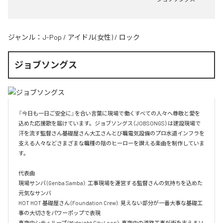
ジャンル：
J-Pop
/
アイドル(女性)
/
ロック
ジョブソングス
『今日も一日ご安全に』を合い言葉に現場で働くすべての人々へ尊敬と愛を
込めた応援歌を届けています。ジョブソングス（JOBSONGS）は建設現場で
汗を流す監督さん基礎屋さん大工さんとび職電気設備のプロ水道インフラを
支える人々などさまざまな職種の陰のヒーローを讃える楽曲を制作していま
す。

代表曲  

現場サンバ (Genba Samba): 工事現場を運営する監督さんの気持ちを込めた
元気なサンバ  

HOT HOT 基礎屋さん (Foundation Crew): 見えない部分が一番大事な基礎工
事の大切さをパワーポップで表現  

真夜中シティループ (Midnight City Loop): 真夜中の道路工事が街を支えるソ