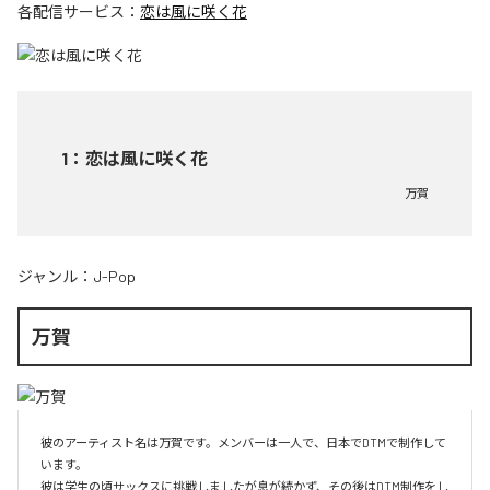
各配信サービス：
恋は風に咲く花
1
：
恋は風に咲く花
万賀
ジャンル：
J-Pop
万賀
彼のアーティスト名は万賀です。メンバーは一人で、日本でDTMで制作して
います。

彼は学生の頃サックスに挑戦しましたが息が続かず、その後はDTM制作をし