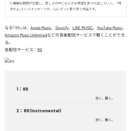
と繊細な歌詞が交差し、苦しさの中にも小さな希望を見つけ出していく。 「味
方だよ」というメッセージが、心にそっと寄り添う作品です。
なお「
89
」は、
Apple Music
、
Spotify
、
LINE MUSIC
、
YouTube Music
、
Amazon Music Unlimited
などの音楽配信サービスで聴くことができ
る。
各配信サービス：
89
1
：
89
泡く、脆く。
2
：
89 (Instrumental)
泡く、脆く。