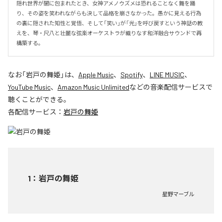
隠れ世界が闇に包まれたとき、女神アメノウズメは恐れることなく舞を踊
り、その姿を笑われながらも決して品格を崩さなかった。愚かに見える行為
の裏に隠された知性と覚悟、そして「笑い」が「光」を呼び戻すという神話の教
えを、琴・尺八と壮麗な弦楽オーケストラが織りなす和洋融合サウンドで再
構築する。
なお「
岩戸の舞姫
」は、
Apple Music
、
Spotify
、
LINE MUSIC
、
YouTube Music
、
Amazon Music Unlimited
などの音楽配信サービスで
聴くことができる。
各配信サービス：
岩戸の舞姫
1
：
岩戸の舞姫
星野マーブル