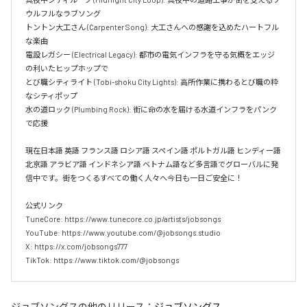
ウルフルなラブソング  

トントン大工さん (Carpenter Song): 大工さんへの感謝を込めたハートフル
な楽曲  

電設レガシー (Electrical Legacy): 都市の電気インフラを守る気概をエッジ
の利いたヒップホップで  

とび職シティライト (Tobi-shoku City Lights): 高所作業に携わるとび職の粋
なシティポップ  

水の道ロック (Plumbing Rock): 街に命の水を届ける水道インフラをパンク
で応援

現在日本語 英語 フランス語 ロシア語 スペイン語 ポルトガル語 ヒンディー語 
北京語 アラビア語 インドネシア語 ベトナム語など多言語でグローバルに発
信中です。街をつくるすべての働く人々へ今日も一日ご安全に！

公式リンク

TuneCore: https://www.tunecore.co.jp/artists/jobsongs

YouTube: https://www.youtube.com/@jobsongs.studio

X: https://x.com/jobsongs777

TikTok: https://www.tiktok.com/@jobsongs
ジョブソングス
の他のリリース：
ジョブソングス