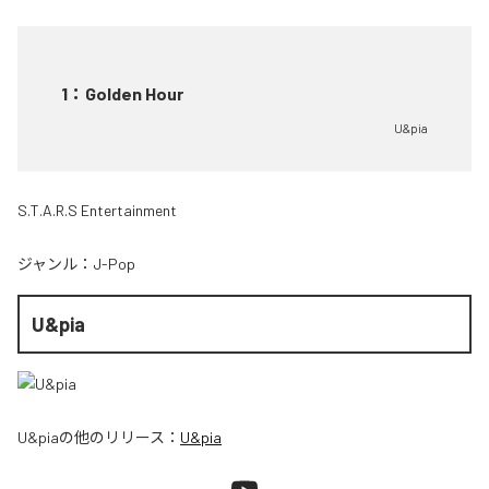
1
：
Golden Hour
U&pia
S.T.A.R.S Entertainment
ジャンル：
J-Pop
U&pia
U&pia
の他のリリース：
U&pia