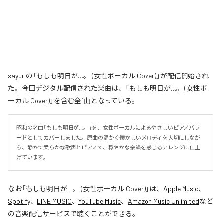
sayuriの「もしも明日が…。 (女性ボーカル Cover)」が配信開始され
た。今回デジタル配信された楽曲は、「もしも明日が…。 (女性ボ
ーカル Cover)」を含む全1曲となっている。
昭和の名曲「もしも明日が…。」を、女性ボーカルによるやさしいピアノバラ
ードとしてカバーしました。原曲の温かく懐かしいメロディを大切にしなが
ら、静かで柔らかな歌声とピアノで、穏やかな余韻を感じるアレンジに仕上
げています。
なお「
もしも明日が…。 (女性ボーカル Cover)
」は、
Apple Music
、
Spotify
、
LINE MUSIC
、
YouTube Music
、
Amazon Music Unlimited
など
の音楽配信サービスで聴くことができる。