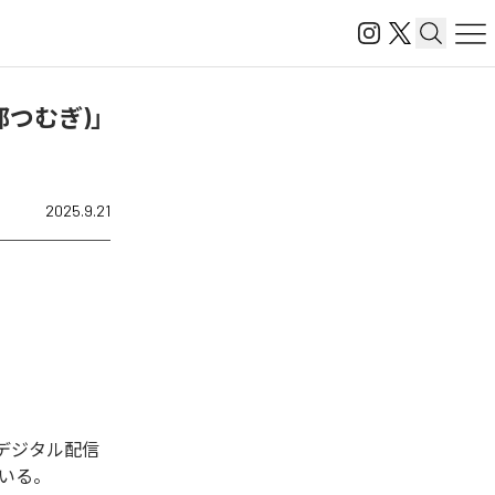
部つむぎ)」
2025.9.21
回デジタル配信
ている。