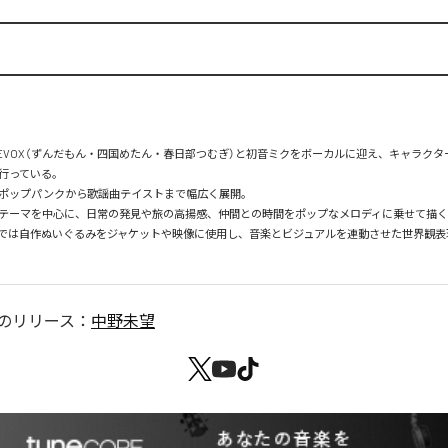
ICEVOX（ずんだもん・四国めたん・春日部つむぎ）と初音ミクをボーカルに迎え、キャラク
行っている。

ポップパンクから歌謡曲テイストまで幅広く展開。

テーマを中心に、日常の発見や旅の高揚感、仲間との時間をポップなメロディに乗せて描く
X楽曲では自作ぬいぐるみをジャケットや映像に使用し、音楽とビジュアルを連動させた世界観
のリリース：
中野未望