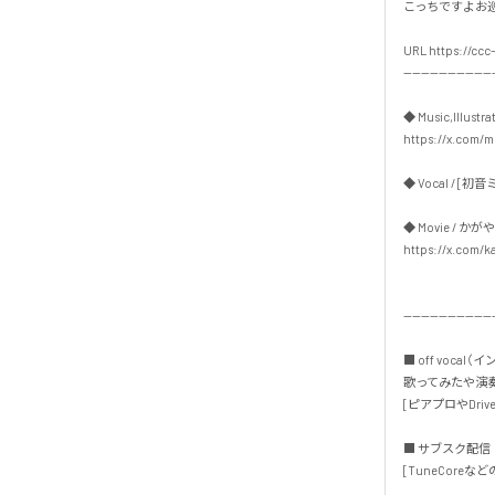
こっちですよお巡り
URL https://ccc-
---------------------
◆ Music,Illustrat
https://x.com/mu
◆ Vocal / [初音ミク
◆ Movie / かがや
https://x.com/ka
---------------------
■ off vocal（
歌ってみたや演奏
[ピアプロやDrive
■ サブスク配信・
[TuneCoreなどの