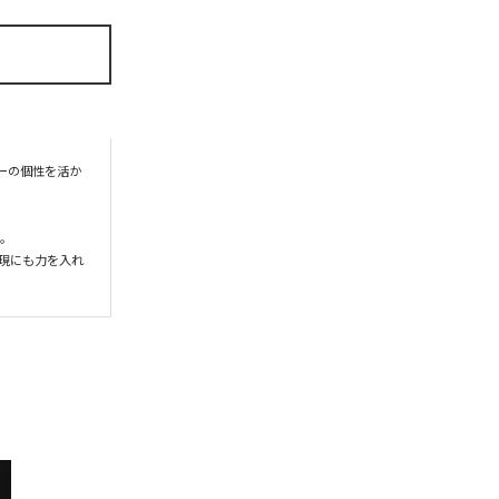
ターの個性を活か
。

表現にも力を入れ