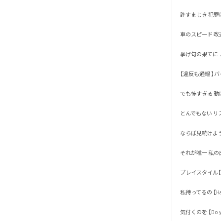
許すまじき 犯罪は通
車のスピード 改造自
挙げ句の果てに ノ
【違反も通報 】バイ
でも怖すぎる 動けな
とんでもない リス
ならば見続けよう 
それが唯一 私の出来
プレイスタイル【デ
私待ってるの 【Have y
気付くのを 【Do you 