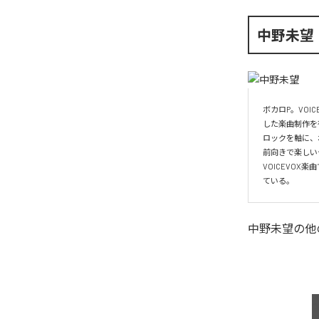
中野未望
ボカロP。VO
した楽曲制作を
ロックを軸に、
前向きで楽しい
VOICEVO
ている。
中野未望
の他