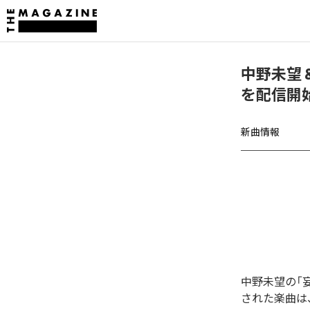
中野未望 
を配信開
新曲情報
中野未望の「妄
された楽曲は、