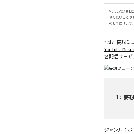
VOICEVOX
やりたいことや
のせて届けます
なお「
妄想ミュー
YouTube Music
各配信サービ
1
：
妄想
ジャンル：
ボ