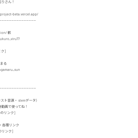
さん！

project-beta.vercel.app/

-----------------------------

ion/ 骸

kuro_viru77

]

まる

gamaru_sun

-----------------------------

インスト音源・ stemデータ）

動画で使ってね！

のリンク]

各種リンク

リンク]
