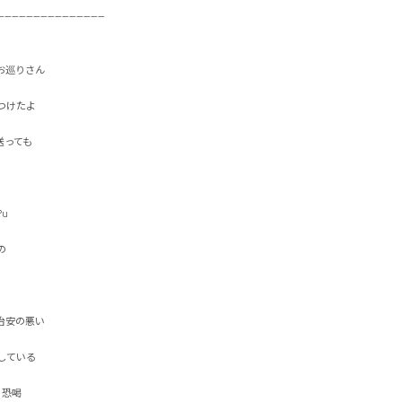
-----------------------------

巡りさん

たよ

ても




安の悪い

いる

喝
