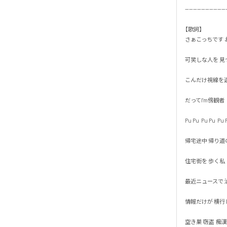
---------------------
【歌詞】

さぁこっちです お
可笑しな人を 見つけ
こんだけ視線を送っ
だってI'm傍観者

Pu Pu  Pu Pu  Pu Pu
帰宅途中 帰り道の

住宅街を 歩く私

最近ニュースで 治
情報だけが 横行して
空き巣 窃盗  痴漢 恐