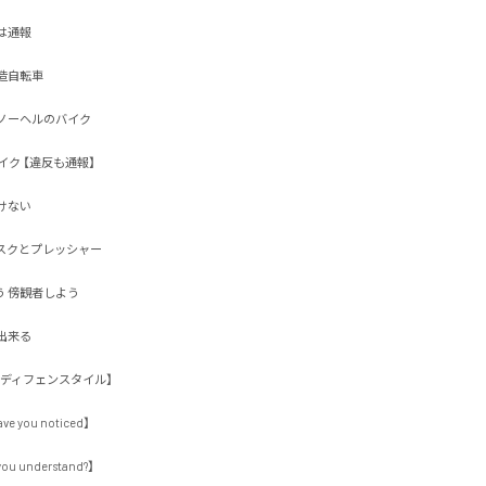
報

転車

ーヘルのバイク

ク 【違反も通報】

い 

クとプレッシャー

傍観者しよう

る 

ィフェンスタイル】

ou noticed】

understand?】
