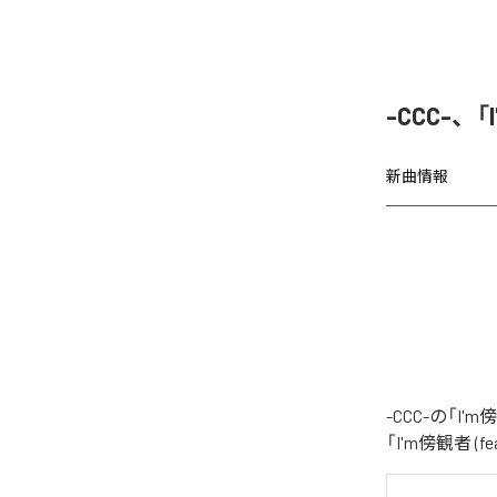
-CCC-、
新曲情報
-CCC-の「I
「I'm傍観者 