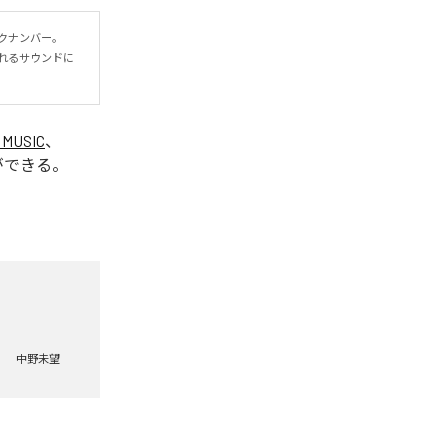
ナンバー。

れるサウンドに
 MUSIC
、
ができる。
中野未望