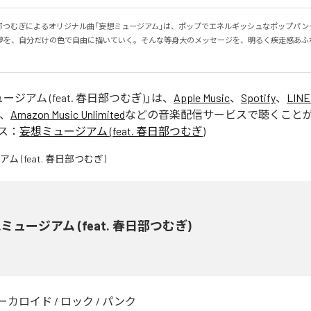
春日部つむぎによるオリジナル曲「妄想ミュージアム」は、ポップでエネルギッシュなポップパンク
夢を、自分だけの色で自由に描いていく。そんな等身大のメッセージを、明るく疾走感あふ
。
ジアム (feat. 春日部つむぎ)
」は、
Apple Music
、
Spotify
、
LINE
、
Amazon Music Unlimited
などの音楽配信サービスで聴くこと
ス：
妄想ミュージアム (feat. 春日部つむぎ)
ミュージアム (feat. 春日部つむぎ)
ーカロイド
/
ロック
/
パンク