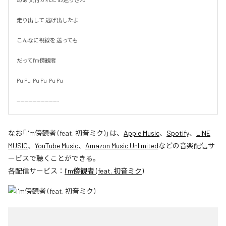
走り出して 逃げ出したよ

こんなに視線を 送っても

だってI'm傍観者

Pu Pu  Pu Pu  Pu Pu

---------------------
なお「
I'm傍観者 (feat. 初音ミク)
」は、
Apple Music
、
Spotify
、
LINE
MUSIC
、
YouTube Music
、
Amazon Music Unlimited
などの音楽配信サ
ービスで聴くことができる。
各配信サービス：
I'm傍観者 (feat. 初音ミク)