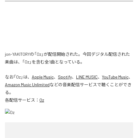
jon-YAKITORYの「Oz」が配信開始された。今回デジタル配信された
楽曲は、「Oz」を含む全1曲となっている。
なお「
Oz
」は、
Apple Music
、
Spotify
、
LINE MUSIC
、
YouTube Music
、
Amazon Music Unlimited
などの音楽配信サービスで聴くことができ
る。
各配信サービス：
Oz