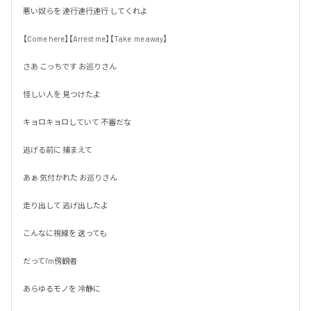
悪い奴らを 連行連行連行 してくれよ

【Come here】【Arrest me】【Take  me away】

さあ こっちです お巡りさん

怪しい人を 見つけたよ

キョロキョロしていて 不審だな

逃げる前に 捕まえて

あぁ 気付かれた お巡りさん

走り出して 逃げ出したよ

こんなに視線を 送っても

だってI'm傍観者

あらゆるモノを 冷静に
