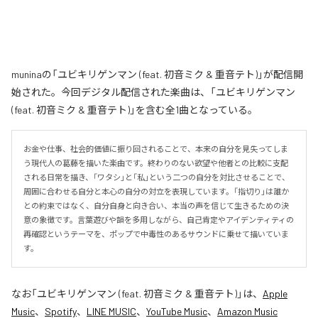
muninaの「ユビキリゲンマン (feat. 初音ミク & 重音テト)」が配信開
始された。今回デジタル配信された楽曲は、「ユビキリゲンマン
(feat. 初音ミク & 重音テト)」を含む全1曲となっている。
お金や仕事、社会的価値に振り回されることで、本来の自分を見失ってしま
う現代人の葛藤を描いた楽曲です。終わりのない欲望や他者との比較に支配
される日常を描き、「ワタシ」と「私」という二つの自分を対比させることで、
周囲に合わせる自分と本心の自分の対立を表現しています。「指切り」は誰か
との約束ではなく、自分自身と向き合い、本当の声を信じて生きるための決
意の象徴です。言葉遊びや韻を多用しながら、自己肯定やアイデンティティの
再確認というテーマを、ポップで中毒性のあるサウンドに乗せて描いていま
す。
なお「
ユビキリゲンマン (feat. 初音ミク & 重音テト)
」は、
Apple
Music
、
Spotify
、
LINE MUSIC
、
YouTube Music
、
Amazon Music