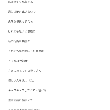
私は全てを 監視する

声には絶対 出さないで

危険を視線で 訴える

けれども思いと 裏腹に

私の行為は 脆弱だ

それでも辞めない この意思は

そぅ 私は傍観者

さあ こっちです お巡りさん

怪しい人を 見つけたよ

キョロキョロしていて 不審だな

逃げる前に 捕まえて

あぁ 気付かれた お巡りさん
