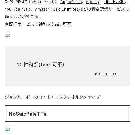
なお「
神和ぎ (feat. 可不)
」は、
Apple Music
、
Spotify
、
LINE MUSIC
、
YouTube Music
、
Amazon Music Unlimited
などの音楽配信サービスで
聴くことができる。
各配信サービス：
神和ぎ (feat. 可不)
1
：
神和ぎ (feat. 可不)
MoSaicPaleTTe
ジャンル：
ボーカロイド
/
ロック
/
オルタナティブ
MoSaicPaleTTe