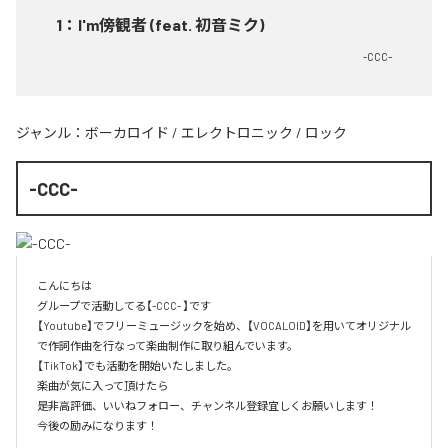
1
：
I'm傍観者 (feat. 初音ミク)
-CCC-
ジャンル：
ボーカロイド
/
エレクトロニック
/
ロック
-CCC-
こんにちは

グループで活動してる【-CCC- 】です

【Youtube】でフリーミュージックを始め、【VOCALOID】を用いてオリジナル
で作詞作曲を行なって楽曲制作に取り組んでいます。

【TikTok】でも活動を開始いたしました。

楽曲が気に入って頂けたら

是非高評価、いいねフォロー、チャンネル登録宜しくお願いします！

今後の励みになります！