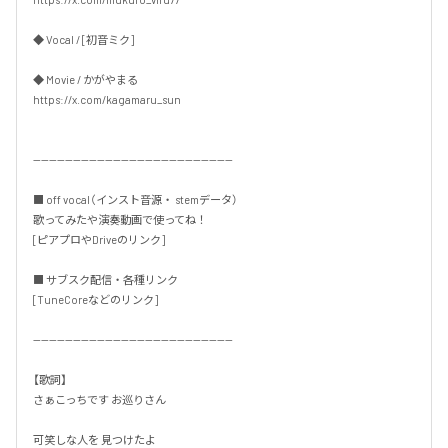
◆ Vocal / [初音ミク]

◆ Movie / かがやまる

https://x.com/kagamaru_sun

--------------------------------------------------

■ off vocal（インスト音源・ stemデータ）

歌ってみたや演奏動画で使ってね！

[ピアプロやDriveのリンク]

■ サブスク配信・各種リンク

[TuneCoreなどのリンク]

--------------------------------------------------

【歌詞】

さぁこっちです お巡りさん

可笑しな人を 見つけたよ
