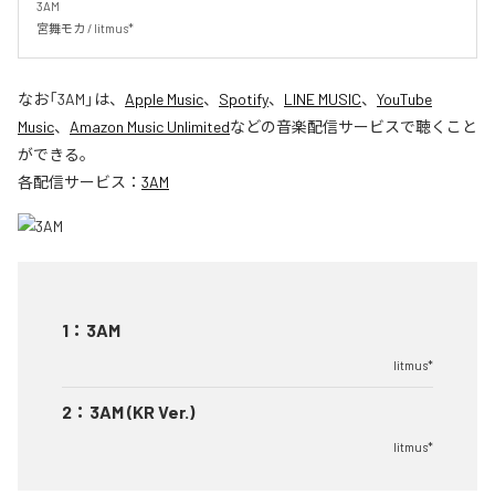
3AM

宮舞モカ / litmus*
なお「
3AM
」は、
Apple Music
、
Spotify
、
LINE MUSIC
、
YouTube
Music
、
Amazon Music Unlimited
などの音楽配信サービスで聴くこと
ができる。
各配信サービス：
3AM
1
：
3AM
litmus*
2
：
3AM (KR Ver.)
litmus*