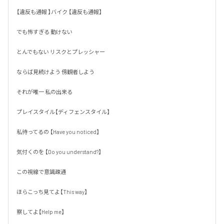
【違反も通報 】バイク 【違反も通報】

でも怖すぎる 動けない 

とんでもない リスクとプレッシャー

ならば見続けよう 傍観者しよう

それが唯一 私の出来る 

プレイスタイル【ディフェンスタイル】

私待ってるの 【Have you noticed】

気付くのを 【Do you understand?】

この視線で意識疎通

ほらこっち見てよ【This way】

察してよ【Help me】
