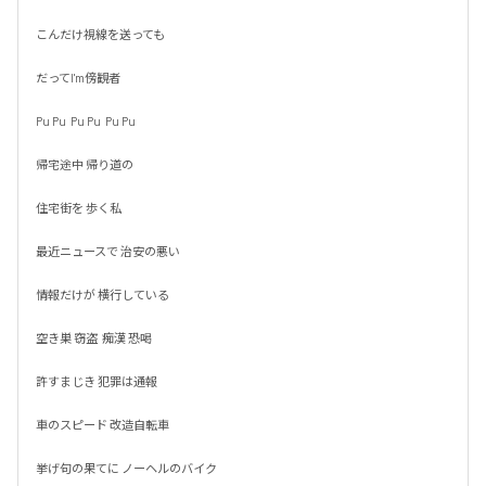
こんだけ視線を送っても

だってI'm傍観者

Pu Pu  Pu Pu  Pu Pu

帰宅途中 帰り道の

住宅街を 歩く私

最近ニュースで 治安の悪い

情報だけが 横行している

空き巣 窃盗  痴漢 恐喝

許すまじき 犯罪は通報

車のスピード 改造自転車

挙げ句の果てに ノーヘルのバイク
