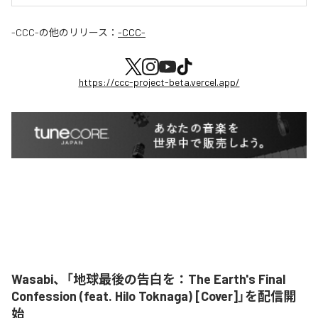
-CCC-
の他のリリース：
-CCC-
https://ccc-project-beta.vercel.app/
Wasabi、「地球最後の告白を：The Earth's Final
Confession (feat. Hilo Toknaga) [Cover]」を配信開
始