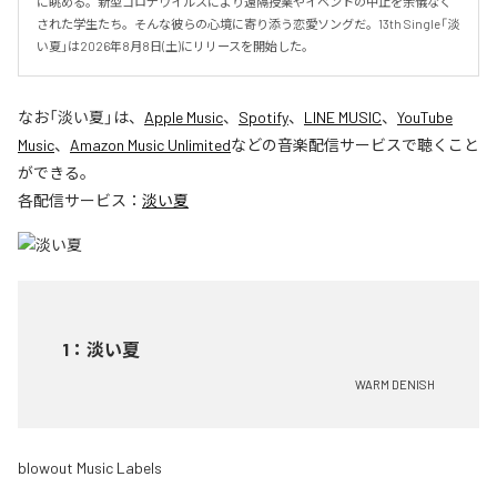
に眺める。新型コロナウイルスにより遠隔授業やイベントの中止を余儀なく
された学生たち。そんな彼らの心境に寄り添う恋愛ソングだ。13th Single「淡
い夏」は2026年8月8日(土)にリリースを開始した。
なお「
淡い夏
」は、
Apple Music
、
Spotify
、
LINE MUSIC
、
YouTube
Music
、
Amazon Music Unlimited
などの音楽配信サービスで聴くこと
ができる。
各配信サービス：
淡い夏
1
：
淡い夏
WARM DENISH
blowout Music Labels