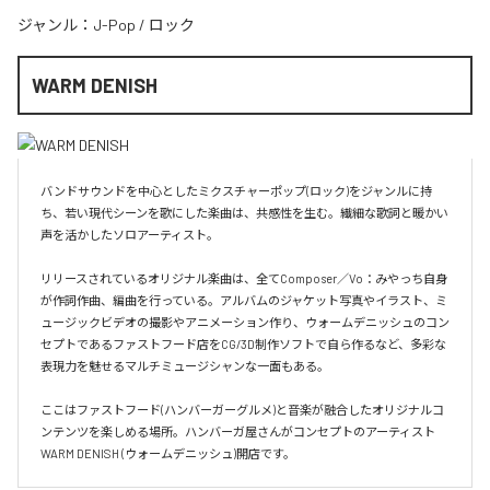
ジャンル：
J-Pop
/
ロック
WARM DENISH
バンドサウンドを中心としたミクスチャーポップ(ロック)をジャンルに持
ち、若い現代シーンを歌にした楽曲は、共感性を生む。繊細な歌詞と暖かい
声を活かしたソロアーティスト。

リリースされているオリジナル楽曲は、全てComposer／Vo：みやっち自身
が作詞作曲、編曲を行っている。アルバムのジャケット写真やイラスト、ミ
ュージックビデオの撮影やアニメーション作り、ウォームデニッシュのコン
セプトであるファストフード店をCG/3D制作ソフトで自ら作るなど、多彩な
表現力を魅せるマルチミュージシャンな一面もある。

ここはファストフード(ハンバーガーグルメ)と音楽が融合したオリジナルコ
ンテンツを楽しめる場所。ハンバーガ屋さんがコンセプトのアーティスト
WARM DENISH (ウォームデニッシュ)開店です。