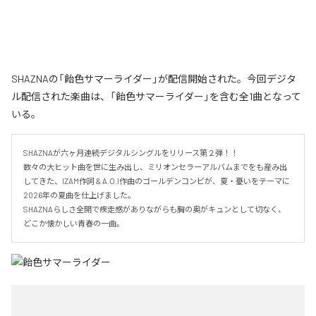
SHAZNAの「飴色サマーライダー」が配信開始された。今回デジタ
ル配信された楽曲は、「飴色サマーライダー」を含む全1曲となって
いる。
SHAZNAが六ヶ月連続デジタルシングルをリリース第２弾！！

数々の大ヒット曲を世に生み出し、ミリオンセラーアルバムまでをも産み出
してきた、IZAM作詞 & A.O.I作曲のゴールデンコンビが、夏・憂いをテーマに
2026年の夏曲を仕上げました。

SHAZNAらしさ全開で疾走感がありながらも胸の奥がキュンとして切なく、
どこか懐かしい青春の一曲。