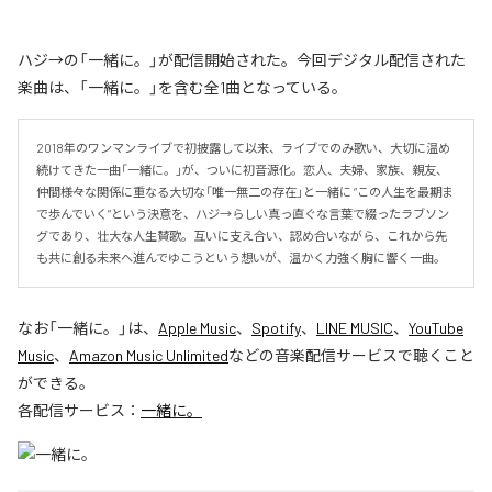
ハジ→の「一緒に。」が配信開始された。今回デジタル配信された
楽曲は、「一緒に。」を含む全1曲となっている。
2018年のワンマンライブで初披露して以来、ライブでのみ歌い、大切に温め
続けてきた一曲「一緒に。」が、ついに初音源化。恋人、夫婦、家族、親友、
仲間――様々な関係に重なる大切な「唯一無二の存在」と一緒に “この人生を最期ま
で歩んでいく”という決意を、ハジ→らしい真っ直ぐな言葉で綴ったラブソン
グであり、壮大な人生賛歌。互いに支え合い、認め合いながら、これから先
も共に創る未来へ進んでゆこうという想いが、温かく力強く胸に響く一曲。
なお「
一緒に。
」は、
Apple Music
、
Spotify
、
LINE MUSIC
、
YouTube
Music
、
Amazon Music Unlimited
などの音楽配信サービスで聴くこと
ができる。
各配信サービス：
一緒に。