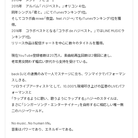
2015年　アルバム『 ハジベスト。』オリコン４位。

同年シングル『君と。』にてiTunesランキング1位。

そしてコラボ曲 miwa『夜空。feat.ハジ→』でもiTunesランキング1位を獲
得。

2016年　コラボベストとなる『コラボ de ハジベスト。』ではLINE MUSICラ
ンキング1位。

リリース作品は配信チャートを中心に数々のタイトルを獲得。

現在YouTube登録者数は20万人、楽曲総再生回数は2億回に達し、

老若男女問わず幅広い世代から支持を受けている。 

back DJとの連携のみで一人でステージに立ち、ワンマイクでパフォーマン
スしきる、

“ソロライブアーティスト”として、10,000%現場叩き上げの圧巻のLIVEパフ
ォーマンスと

「ラップするように歌い、歌うようにラップする」ハジ→のスタイルは、

まさに「シンガーソング・エンターテイナー」を自称するに相応しい唯一無
二のハジ→ワールド。

No music , No human life。

音楽はパワーであり、エネルギーである。
