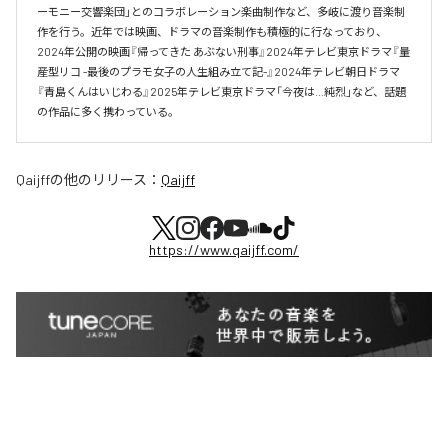
ーモニー交響楽団」とのコラボレーション楽曲制作など、多岐に渡り音楽制
作を行う。近年では映画、ドラマの音楽制作も積極的に行なっており、
2024年公開の映画『帰ってきた あぶない刑事』2024年テレビ東京ドラマ『量
産型リコ -最後のプラモ女子の人生組み立て記-』2024年テレビ朝日ドラマ
『青島くんはいじわる』2025年テレビ東京ドラマ「今夜は…純烈」など、話題
の作品に多く携わっている。
Qaijff
の他のリリース：
Qaijff
https://www.qaijff.com/