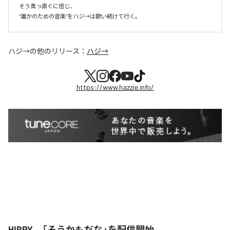
そう真っ直ぐに信じ、

ハジ→
の他のリリース：
ハジ→
https://www.hazzie.info/
HIPPY、「そうかもだな」を配信開始