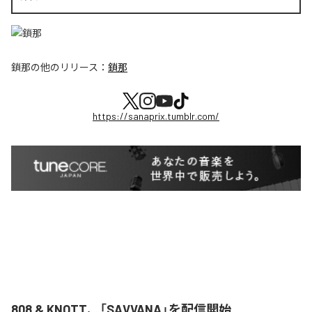
鎖那
の他のリリース：
鎖那
https://sanaprix.tumblr.com/
808 & KNOTT、「SAVVANA」を配信開始