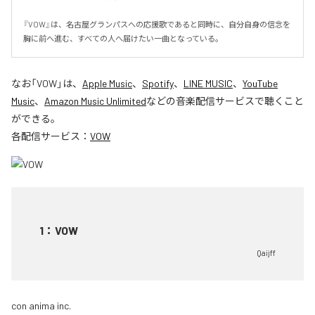
『VOW』は、名古屋グランパスへの応援歌であると同時に、自分自身の信念を
胸に前へ進む、すべての人へ届けたい一曲となっている。
なお「
VOW
」は、
Apple Music
、
Spotify
、
LINE MUSIC
、
YouTube
Music
、
Amazon Music Unlimited
などの音楽配信サービスで聴くこと
ができる。
各配信サービス：
VOW
1
：
VOW
Qaijff
con anima inc.