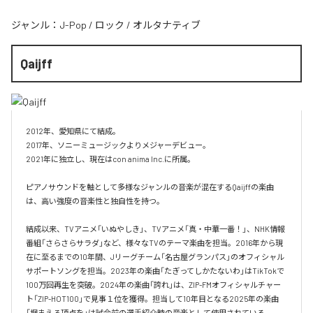
ジャンル：
J-Pop
/
ロック
/
オルタナティブ
Qaijff
2012年、愛知県にて結成。

2017年、ソニーミュージックよりメジャーデビュー。

2021年に独立し、現在はcon anima Inc.に所属。

ピアノサウンドを軸として多様なジャンルの音楽が混在するQaijffの楽曲
は、高い強度の音楽性と独自性を持つ。

結成以来、TVアニメ「いぬやしき」、TVアニメ「真・中華一番！」、NHK情報
番組「さらさらサラダ」など、様々なTVのテーマ楽曲を担当。2016年から現
在に至るまでの10年間、Jリーグチーム「名古屋グランパス」のオフィシャル
サポートソングを担当。2023年の楽曲「たぎってしかたないわ」はTikTokで
100万回再生を突破。2024年の楽曲「誇れ」は、ZIP-FMオフィシャルチャー
ト「ZIP-HOT100」で見事１位を獲得。担当して10年目となる2025年の楽曲
「掴まえろ頂点を」は試合前の選手紹介時の音楽として使用されている。
