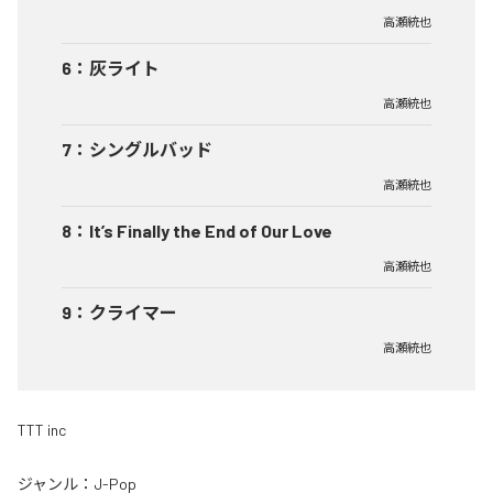
高瀬統也
6
：
灰ライト
高瀬統也
7
：
シングルバッド
高瀬統也
8
：
It’s Finally the End of Our Love
高瀬統也
9
：
クライマー
高瀬統也
TTT inc
ジャンル：
J-Pop