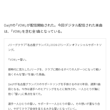
Qaijffの「VOW」が配信開始された。今回デジタル配信された楽曲
は、「VOW」を含む全1曲となっている。
Jリーグクラブ「名古屋グランパス」2026-27シーズン オフィシャルサポートソ
ング。

「VOW」＝誓い。

新時代に突入したJリーグを、クラブに関わるすべての人が一つになって戦い
抜く――そんな"誓い"を描いた楽曲。

Qaijffが名古屋グランパスのサポートソングを手掛けるのは10年目、通算11曲
目となる。今作は選手へのヒアリングをもとに制作され、一人ひとりが胸に
抱く「誓い」に焦点を当てた。

選手一人ひとりの誓い。サポーター一人ひとりの誓い。その想いが重なり合
い、やがてクラブ全体を支える大きな誓いとなっていく。
