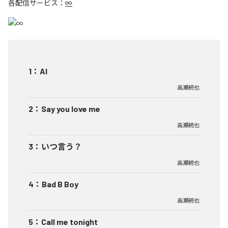
各配信サービス：
∞
1
：
AI
高瀬統也
2
：
Say you love me
高瀬統也
3
：
いつ言う？
高瀬統也
4
：
Bad B Boy
高瀬統也
5
：
Call me tonight