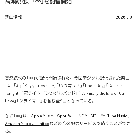
高瀬統也、「∞」を配信開始
新曲情報
2026.8.8
高瀬統也の「∞」が配信開始された。今回デジタル配信された楽曲
は、「AI」「Say you love me」「いつ言う？」「Bad B Boy」「Call me
tonight」「灰ライト」「シングルバッド」「It’s Finally the End of Our
Love」「クライマー」を含む全9曲となっている。
なお「
∞
」は、
Apple Music
、
Spotify
、
LINE MUSIC
、
YouTube Music
、
Amazon Music Unlimited
などの音楽配信サービスで聴くことができ
る。