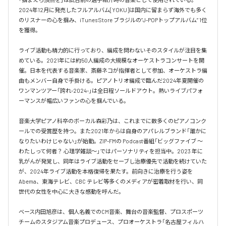
2024年12月に発売したフルアルバム[YOKU]は国内に留まらず海外でも多く
のリスナーの心を掴み、iTunes Store ブラジルの”J-POPトップアルバム” 1位
を獲得。

ライブ活動も精力的に行っており、編成を問わないそのスタイルが注目を集
めている。2021年には約50人編成の大規模なオーケストラコンサートを開
催。日本を代表する音楽家、斎藤ネコが指揮者として参加、オーケストラ編
曲もメンバー自身で手掛ける。ピアノトリオ編成で臨んだ2024年夏開催の
ワンマンツアー「誇れ-2024-」は全日程ソールドアウト。熱いライブパフォ
ーマンスが幅広いファンの心を掴んでいる。

音楽大学ピアノ科卒のボーカル森彩乃は、これまでに数多くのピアノコンク
ールでの受賞歴を持つ。また2021年からは自身のアパレルブランド「誰かに
なりたいわけじゃない」が始動。ZIP-FMの Podcast番組「ビッグファイブ 〜
わたしって何者？ 心理学雑談〜」ではパーソナリティを担当中。2023 年に
乳がんが発覚し、同年はライブ活動をセーブし治療優先で活動を続けていた
が、2024年ライブ活動を本格復帰を果たす。前向きに治療を行う姿を
Abema、東海テレビ、CBC テレビ等多くのメディアが密着取材を行い、同
世代の女性を中心に大きな感動を呼んだ。

ベース内田旭彦は、個人名義でのCM音楽、舞台の音楽監督、プロスポーツ
チームのスタジアム音楽プロデュース、プロオーケストラ「名古屋フィルハ