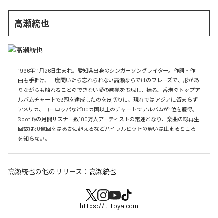
高瀬統也
1996年11月26日生まれ。愛知県出身のシンガーソングライター。作詞・作
曲も手掛け、一度聞いたら忘れられない高瀬ならではのフレーズで、形があ
りながらも触れることのできない愛の感覚を表現し、操る。香港のトップア
ルバムチャートで3冠を達成したのを皮切りに、現在ではアジアに留まらず
アメリカ、ヨーロッパなど80カ国以上のチャートでアルバムが1位を獲得。
Spotifyの月間リスナー数100万人アーティストの常連となり、楽曲の総再生
回数は30億回をはるかに超えるなどバイラルヒットの勢いは止まるところ
を知らない。
高瀬統也
の他のリリース：
高瀬統也
https://t-toya.com