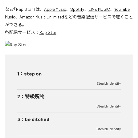
なお「
Rap Star
」は、
Apple Music
、
Spotify
、
LINE MUSIC
、
YouTube
Music
、
Amazon Music Unlimited
などの音楽配信サービスで聴くこと
ができる。
各配信サービス：
Rap Star
1
：
step on
Stealth Identity
2
：
特級呪物
Stealth Identity
3
：
be ditched
Stealth Identity