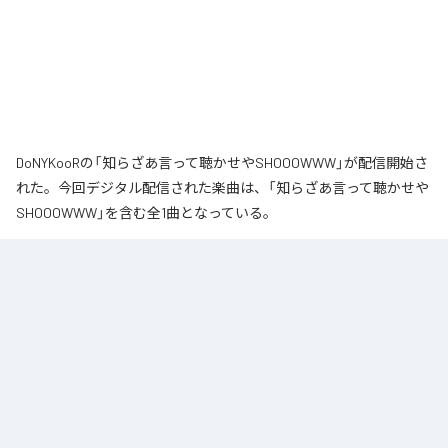
DoNYKooRの「知らざあ言って聴かせやSHOOOWWW」が配信開始さ
れた。今回デジタル配信された楽曲は、「知らざあ言って聴かせや
SHOOOWWW」を含む全1曲となっている。
なお「
知らざあ言って聴かせやSHOOOWWW
」は、
Apple Music
、
Spotify
、
LINE MUSIC
、
YouTube Music
、
Amazon Music Unlimited
など
の音楽配信サービスで聴くことができる。
各配信サービス：
知らざあ言って聴かせやSHOOOWWW