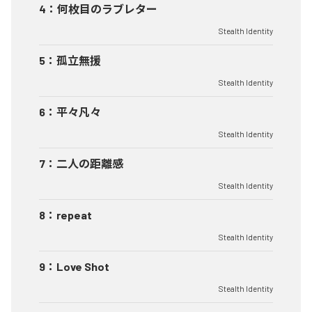
4
：
何枚目のラブレター
Stealth Identity
5
：
孤立無援
Stealth Identity
6
：
平々凡々
Stealth Identity
7
：
二人の距離感
Stealth Identity
8
：
repeat
Stealth Identity
9
：
Love Shot
Stealth Identity