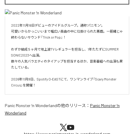
2022年11月16日デビューのアイドルグループ。通称"パニモン"。

可愛いからかっこいいまで幅広い楽曲の中に仕掛けられた悪戯。一筋縄じゃ
終わらないサウンド『Trick or Pop』！

わずか結成５ヶ月で地上波TVレギュラーを担当し、1年たたずにSUMMER 
SONIC2023へ出演。

数々の人気バラエティのタイアップを担当するほか、音楽番組への出演も果
たしている。

2026年11月9日、Spotify O-EASTにて、ワンマンライブ『Scary Monster 
Circus』を開催！
Panic Monster !n Wonderland
の他のリリース：
Panic Monster !n
Wonderland
https://www.panicmonster-in-wonderland.com