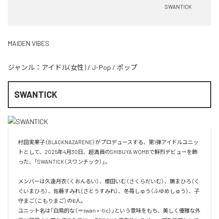
SWANTICK
MAIDEN VIBES
ジャンル：
アイドル(女性)
/
J-Pop
/
ポップ
SWANTICK
村田実果子（BLACKNAZARENE）がプロデュースする、第1弾アイドルユニッ
トとして、2025年4月30日、超満員のSHIBUYA WOMBで鮮烈デビューを飾
った、「SWANTICK（スワンチック）」。

メンバーは久遠月衣（くおんるい）、櫻田いむ（さくらだいむ）、鵠まひろ（く
ぐいまひろ）、佐藤すみれ（さとうすみれ）、冬苺しゅう（ふゆめしゅう）、子
守まご（こもりまご）の6人。

ユニット名は「白鳥的な（＝swan + -tic）」という意味をもち、美しく優雅な外