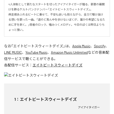
4人体制として新たなスタートを切ったアイアイタイガーが贈る、新章の幕開
けを飾るケルトパンクナンバー「エイトビートスウィートデイズ」。

疾走感あふれるビートに乗せて、不安も迷いも抱えながら、全力で駆け抜け
る想いを歌った一曲。「道のど真ん中を歩けないぼくが、誰かの希望になるた
めに牙を剥く。」弱者のロック、噛みつくメロディ。今日のぼくは昨日よりち
ょっと強い。
なお「
エイトビートスウィートデイズ
」は、
Apple Music
、
Spotify
、
LINE MUSIC
、
YouTube Music
、
Amazon Music Unlimited
などの音楽配
信サービスで聴くことができる。
各配信サービス：
エイトビートスウィートデイズ
1
：
エイトビートスウィートデイズ
アイアイタイガー