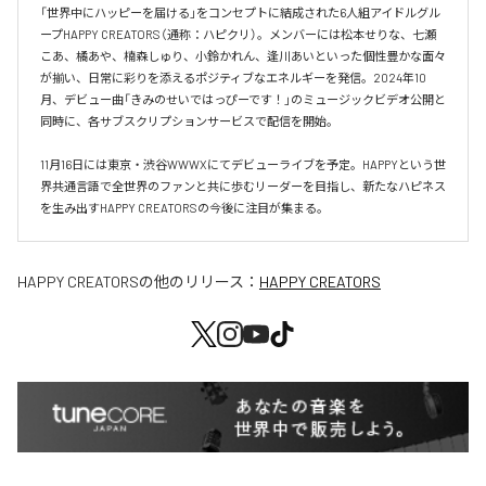
「世界中にハッピーを届ける」をコンセプトに結成された6人組アイドルグル
ープHAPPY CREATORS（通称：ハピクリ）。メンバーには松本せりな、七瀬
こあ、橘あや、楠森しゅり、小鈴かれん、逢川あいといった個性豊かな面々
が揃い、日常に彩りを添えるポジティブなエネルギーを発信。2024年10
月、デビュー曲「きみのせいではっぴーです！」のミュージックビデオ公開と
同時に、各サブスクリプションサービスで配信を開始。

11月16日には東京・渋谷WWWXにてデビューライブを予定。HAPPYという世
界共通言語で全世界のファンと共に歩むリーダーを目指し、新たなハピネス
を生み出すHAPPY CREATORSの今後に注目が集まる。
HAPPY CREATORS
の他のリリース：
HAPPY CREATORS