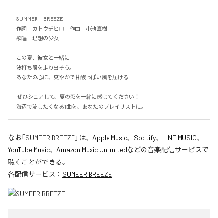
SUMMER　BREEZE

作詞　カトウチヒロ　作曲　小池直樹

歌唱　理想の少女

この夏、彼女と一緒に

波打ち際を走り出そう。

あなたの心に、爽やかで甘酸っぱい風を届ける

 ぜひシェアして、夏の恋を一緒に感じてください！

海辺で流したくなる1曲を、あなたのプレイリストに。
なお「
SUMEER BREEZE
」は、
Apple Music
、
Spotify
、
LINE MUSIC
、
YouTube Music
、
Amazon Music Unlimited
などの音楽配信サービスで
聴くことができる。
各配信サービス：
SUMEER BREEZE