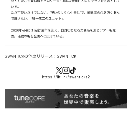
見と可愛さも兼ね備えたロリータROCKな音楽性とのギャップを武器として
いる。

ただ可愛いだけではない、“呪いのような中毒性”で、観る者の心を強く掴ん
で離さない、「唯一無二のユニット」。

2026年4月には活動1周年を迎え、自身初となる東名阪を巡るツアーも発
表。活動の幅を全国へと広げている。
SWANTICK
の他のリリース：
SWANTICK
https://lit.link/swanticks2