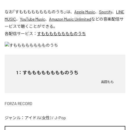
なお「
すもももももももものうち
」は、
Apple Music
、
Spotify
、
LINE
MUSIC
、
YouTube Music
、
Amazon Music Unlimited
などの音楽配信サ
ービスで聴くことができる。
各配信サービス：
すもももももももものうち
1
：
すもももももももものうち
高田もも
FORZA RECORD
ジャンル：
アイドル(女性)
/
J-Pop