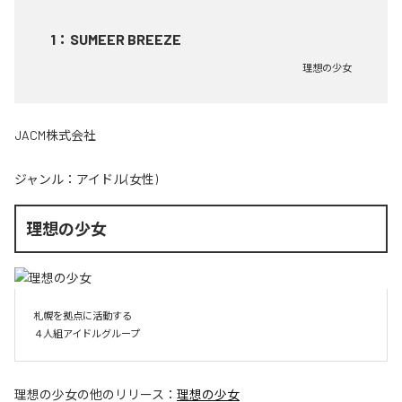
1
：
SUMEER BREEZE
理想の少女
JACM株式会社
ジャンル：
アイドル(女性)
理想の少女
札幌を拠点に活動する

４人組アイドルグループ
理想の少女
の他のリリース：
理想の少女