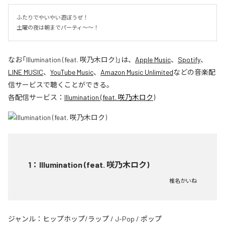
ふたりでやいやい遊ぼうぜ！

土曜の夜は朝までパーティ～～！
なお「
Illumination (feat. 咲乃木ロク)
」は、
Apple Music
、
Spotify
、
LINE MUSIC
、
YouTube Music
、
Amazon Music Unlimited
などの音楽配
信サービスで聴くことができる。
各配信サービス：
Illumination (feat. 咲乃木ロク)
1
：
Illumination (feat. 咲乃木ロク)
椎名かいね
ジャンル：
ヒップホップ/ラップ
/
J-Pop
/
ポップ