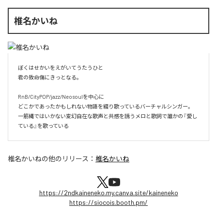
椎名かいね
ぼくはせかいをえがいてうたうひと

君の致命傷にきっとなる。

RnB/CityPOP/jazz/Neosoulを中心に

どこかであったかもしれない物語を綴り歌っているバーチャルシンガー。

一筋縄ではいかない変幻自在な歌声と共感を誘うメロと歌詞で誰かの『愛し
ている』を歌っている
椎名かいね
の他のリリース：
椎名かいね
https://2ndkaineneko.my.canva.site/kaineneko
https://siocois.booth.pm/