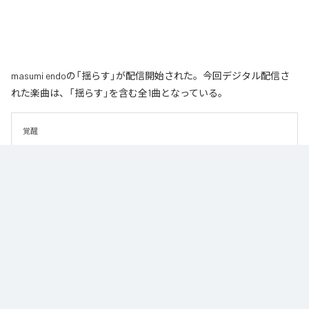
masumi endoの「揺らす」が配信開始された。今回デジタル配信さ
れた楽曲は、「揺らす」を含む全1曲となっている。
覚醒
なお「
揺らす
」は、
Apple Music
、
Spotify
、
LINE MUSIC
、
YouTube
Music
、
Amazon Music Unlimited
などの音楽配信サービスで聴くこと
ができる。
各配信サービス：
揺らす