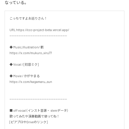
なっている。
こっちですよお巡りさん！

URL https://ccc-project-beta.vercel.app/

--------------------------------------------------

◆ Music,Illustration/ 骸

https://x.com/mukuro_viru77

◆ Vocal / [初音ミク]

◆ Movie / かがやまる

https://x.com/kagamaru_sun

--------------------------------------------------

■ off vocal（インスト音源・ stemデータ）

歌ってみたや演奏動画で使ってね！

[ピアプロやDriveのリンク]
