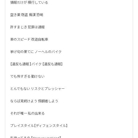
情報だけが 横行している

空き巣 窃盗  痴漢 恐喝

許すまじき 犯罪は通報

車のスピード 改造自転車

挙げ句の果てに ノーヘルのバイク

【違反も通報 】バイク 【違反も通報】

でも怖すぎる 動けない 

とんでもない リスクとプレッシャー

ならば見続けよう 傍観者しよう

それが唯一 私の出来る 

プレイスタイル【ディフェンスタイル】

私待ってるの 【Have you noticed】
