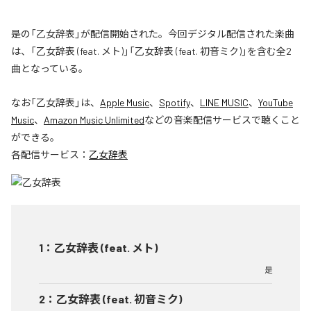
是の「乙女辞表」が配信開始された。今回デジタル配信された楽曲
は、「乙女辞表 (feat. メト)」「乙女辞表 (feat. 初音ミク)」を含む全2
曲となっている。
なお「
乙女辞表
」は、
Apple Music
、
Spotify
、
LINE MUSIC
、
YouTube
Music
、
Amazon Music Unlimited
などの音楽配信サービスで聴くこと
ができる。
各配信サービス：
乙女辞表
1
：
乙女辞表 (feat. メト)
是
2
：
乙女辞表 (feat. 初音ミク)