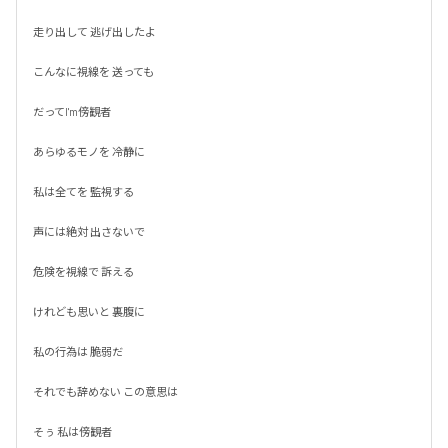
走り出して 逃げ出したよ

こんなに視線を 送っても

だってI'm傍観者

あらゆるモノを 冷静に

私は全てを 監視する

声には絶対 出さないで

危険を視線で 訴える

けれども思いと 裏腹に

私の行為は 脆弱だ

それでも辞めない この意思は

そぅ 私は傍観者
