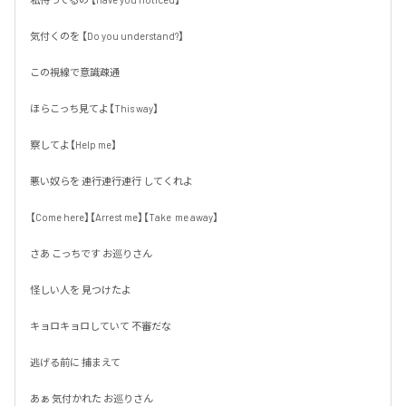
気付くのを 【Do you understand?】

この視線で意識疎通

ほらこっち見てよ【This way】

察してよ【Help me】

悪い奴らを 連行連行連行 してくれよ

【Come here】【Arrest me】【Take  me away】

さあ こっちです お巡りさん

怪しい人を 見つけたよ

キョロキョロしていて 不審だな

逃げる前に 捕まえて

あぁ 気付かれた お巡りさん
