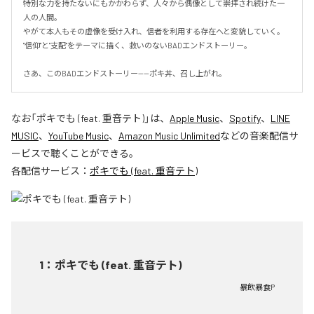
特別な力を持たないにもかかわらず、人々から偶像として崇拝され続けた一
人の人間。

やがて本人もその虚像を受け入れ、信者を利用する存在へと変貌していく。

"信仰"と"支配"をテーマに描く、救いのないBADエンドストーリー。

さあ、このBADエンドストーリー——ポキ丼、召し上がれ。
なお「
ポキでも (feat. 重音テト)
」は、
Apple Music
、
Spotify
、
LINE
MUSIC
、
YouTube Music
、
Amazon Music Unlimited
などの音楽配信サ
ービスで聴くことができる。
各配信サービス：
ポキでも (feat. 重音テト)
1
：
ポキでも (feat. 重音テト)
暴飲暴食P