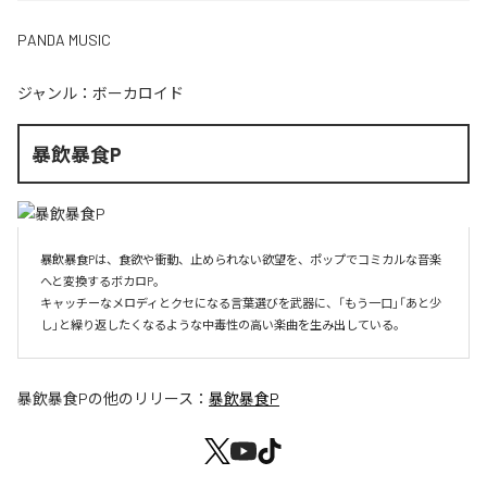
PANDA MUSIC
ジャンル：
ボーカロイド
暴飲暴食P
暴飲暴食Pは、食欲や衝動、止められない欲望を、ポップでコミカルな音楽
へと変換するボカロP。

キャッチーなメロディとクセになる言葉選びを武器に、「もう一口」「あと少
し」と繰り返したくなるような中毒性の高い楽曲を生み出している。
暴飲暴食P
の他のリリース：
暴飲暴食P