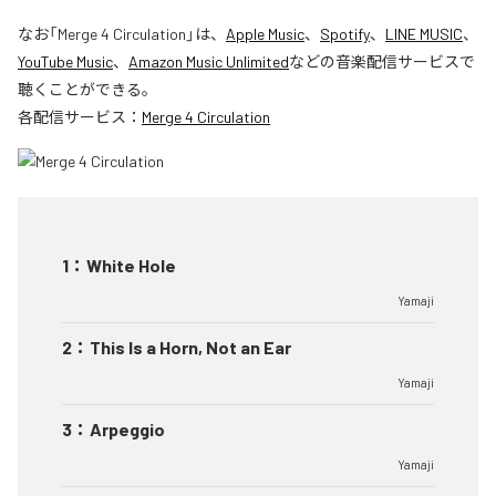
なお「
Merge 4 Circulation
」は、
Apple Music
、
Spotify
、
LINE MUSIC
、
YouTube Music
、
Amazon Music Unlimited
などの音楽配信サービスで
聴くことができる。
各配信サービス：
Merge 4 Circulation
1
：
White Hole
Yamaji
2
：
This Is a Horn, Not an Ear
Yamaji
3
：
Arpeggio
Yamaji