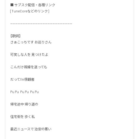
■ サブスク配信・各種リンク

[TuneCoreなどのリンク]

--------------------------------------------------

【歌詞】

さぁこっちです お巡りさん

可笑しな人を 見つけたよ

こんだけ視線を送っても

だってI'm傍観者

Pu Pu  Pu Pu  Pu Pu

帰宅途中 帰り道の

住宅街を 歩く私

最近ニュースで 治安の悪い
