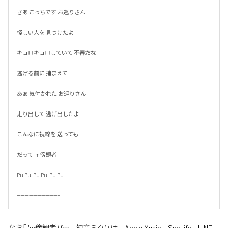
さあ こっちです お巡りさん

怪しい人を 見つけたよ

キョロキョロしていて 不審だな

逃げる前に 捕まえて

あぁ 気付かれた お巡りさん

走り出して 逃げ出したよ

こんなに視線を 送っても

だってI'm傍観者

Pu Pu  Pu Pu  Pu Pu

---------------------
なお「
I'm傍観者 (feat. 初音ミク)
」は、
Apple Music
、
Spotify
、
LINE