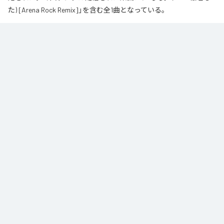
た) [Arena Rock Remix]」を含む全1曲となっている。
椎名もた「少女A」を、壮大なアリーナロックへ再構築した 「Arena Rock 
Remix」。

繊細で静かな歌い出しから、幾重にも重なるギター、力強いベースとライブ
ドラム、感情的なキーボードが一気に広がる爆発的なサビへ。

心音や一瞬の静寂、観客の手拍子とシンガロングを交えながら、原曲に宿る
孤独と心の揺れを、大観衆と分かち合う希望のエネルギーへと昇華しまし
た。

夜空まで届くような歌声と、切なさの先にある解放を描いた、ezo-momoに
よるシネマティックなロックリミックスです。
なお「
少女A (feat. 椎名もた) [Arena Rock Remix]
」は、
Apple Music
、
Spotify
、
LINE MUSIC
、
YouTube Music
、
Amazon Music Unlimited
など
の音楽配信サービスで聴くことができる。
各配信サービス：
少女A (feat. 椎名もた) [Arena Rock Remix]