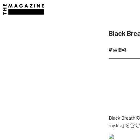
Black Br
新曲情報
Black Bre
my life」