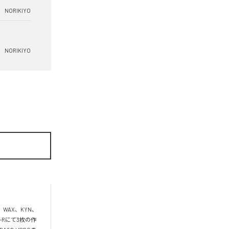
NORIKIYO
NORIKIYO
、WAX、KYN、
D-Rにて3枚の作