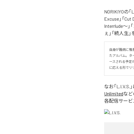
NORIKIYO
Excuse」「Cut
Interrlude～」
ぇ」「続人生」
自身が難病に罹患し
たアルバム。タイトル
ースされる予定
に応える形でリ
なお「
L.I.V.S.
Unlimited
など
各配信サービ