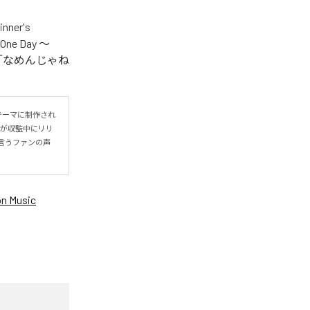
er's
One Day ～
.V.S.」「なめんじゃね
をテーマに制作され
IYOが収監中にリリ
言うファンの声
n Music