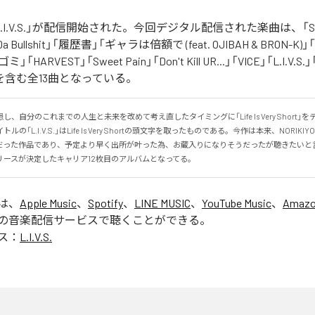
の「L.I.V.S.」が配信開始された。今回デジタル配信された楽曲は、「Sinn
 Da Bullshit」「履歴書」「ギャラは倍額で (feat. OJIBAH & BRON-K)」「
「ゴミ」「HARVEST」「Sweet Pain」「Don't Kill UR...」「VICE」「L.I
を含む全13曲となっている。
、自分のこれまでの人生と未来を改めて考え直したタイミングに「Life Is Very Short」
の「L.I.V.S.」はLife Is Very Shortの頭文字を取ったものである。今作は本来、NORIK
だった作品であり、予定より早く出所が叶った為、お蔵入りになりそうだったが聴きたいと
リースが決定したキャリア12枚目のアルバムとなってる。
」は、
Apple Music
、
Spotify
、
LINE MUSIC
、
YouTube Music
、
Amazo
の音楽配信サービスで聴くことができる。
ス：
L.I.V.S.