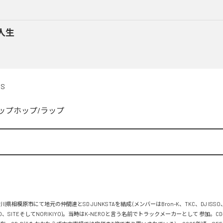
人生
DS
ップホップ/ラップ


川県相模原市にて地元の仲間達とSD JUNKSTAを結成 (メンバーはBron-K、TKC、DJ ISSO
FLO、SITEそしてNORIKIYO)。当時はK-NEROと言う名前でトラックメーカーとして 参加。C