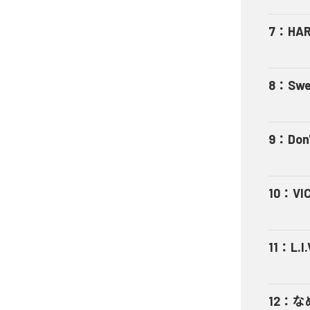
7
：
HA
8
：
Swe
9
：
Don'
10
：
VI
11
：
L.I.
12
：
な