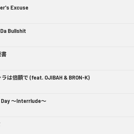
er's Excuse
Da Bullshit
歴書
ラは倍額で (feat. OJIBAH & BRON-K)
 Day ～Interrlude～
ミ