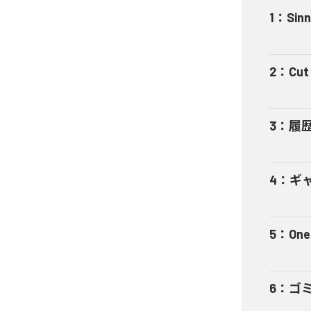
1
：
Sinn
2
：
Cut 
3
：
履
4
：
ギャ
5
：
One
6
：
ゴ