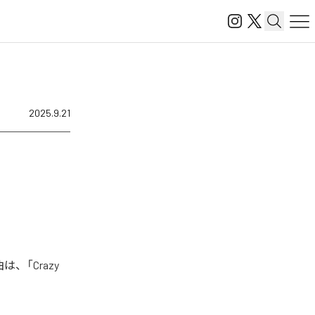
2025.9.21
は、「Crazy