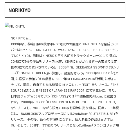
NORIKIYO
NORIKIYO is...　 

1999年頃、神奈川県相模原市にて地元の仲間達とSD JUNKSTAを結成 (メン
バーはBron-K、TKC、DJ ISSO、WAX、KYN、OJIBAH、DEFLO、SITEそし
てNORIKIYO)。当時はK-NEROと言う名前でトラックメーカーとして 参加。
CD-Rにて3枚の作品をリリース(現在、CD-Rにもかかわらず中古市場では定
価の3倍で売り買いされている)。 2005年頃、SEEDA&DJ ISSOのMIX CDシリ
ーズ「CONCRETE GREEN」に参加し、話題をさらう。2006年SEEDAの「花と
雨」に客演で参加(ガキの戯言)。 2007年SEEDAの4thAlbum「街風」に参加。
そして、同年、自身初となる待望の1stソロAlbum「EXIT」をリリース。「THE 
SOURCE」誌に よる「BEST OF JAPANESE RAP 2007」にて第三位に、また、
日本語ラップ WEBマガジン「COMPASS」では「年間最優秀Album」に選出さ
れた。 2008年にMIX CD「DJ ISSO PRESENTS RE ROLLED UP 28 BLUNTS」 
をリリースし、MIX CDながら限定4500枚を瞬時に売り切る。同年2008年夏
には、 BACHLOGICフルプロデュースによる2ndAlbum「OUTLET BLUES」を
リリース。 その後、数々の客演をこなすも、個人名義の作品は出さず沈
黙。そして、2011年、3年振りのリリースとなったAlbum「メランコリック現