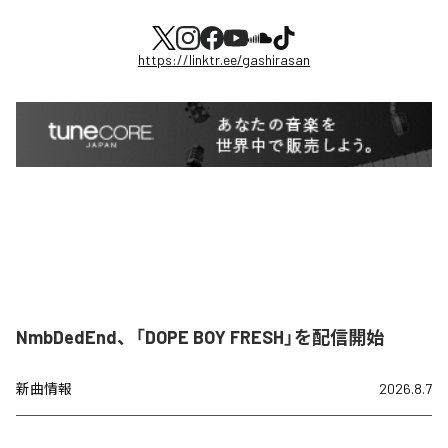
https://linktr.ee/gashirasan
NmbDedEnd、「DOPE BOY FRESH」を配信開始
新曲情報
2026.8.7