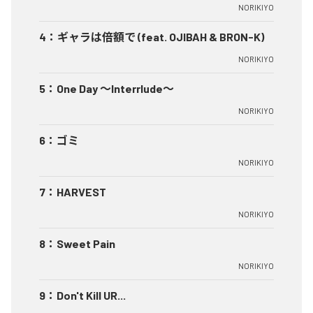
NORIKIYO
4
：
ギャラは倍額で (feat. OJIBAH & BRON-K)
NORIKIYO
5
：
One Day ～Interrlude～
NORIKIYO
6
：
ゴミ
NORIKIYO
7
：
HARVEST
NORIKIYO
8
：
Sweet Pain
NORIKIYO
9
：
Don't Kill UR...