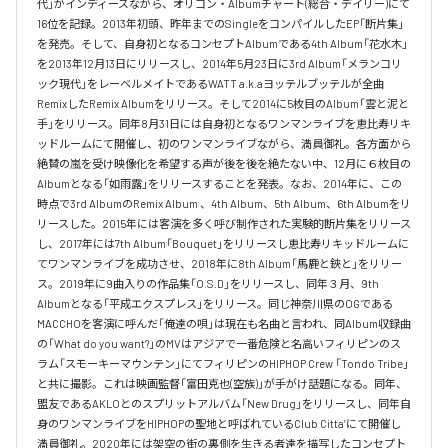
代」がインディーズながら、オリコン・Albumチャート(総合・デイリー)にて
16位を記録。2013年初頭、昨年までのSingleをコンパイルしたEP「断片集」
を発売。そして、自身初となるコンセプトAlbumである4th Album「花水木」
を2013年12月13日にリリースし、2014年5月23日に3rd Album「メランコリ
ック現代」をレーベルメイトであるWATT a.k.aヨッテルブッテルが全曲
RemixしたRemix Albumをリリース。そして2014に5枚目のAlbum「雲と泥と
手」をリリース。同年8月31日には自身初となるワンマンライブを恵比寿リキ
ッドルームにて開催し、初のワンマンライブながら、満員御礼。各方面から
絶賛の嵐を受け映像化を希望する声が後を後を絶たない中、12月に６枚目の
Albumとなる「如雨露」をリリースすることを発表。なお、2014年に、この
時点で3rd AlbumのRemix Album 、4th Album、5th Album、6th Albumをリ
リースした。2015年には客演を多く呼び制作された実験的断片集をリリース
し、2017年には7th Album「Bouquet」をリリースし恵比寿リキッドルームに
てワンマンライブを成功させ、2018年に8th Album「馬鹿と鋏と」をリリー
ス。2019年に9曲入りの作品集「O.S.D」をリリースし、同年３月、9th 
Albumとなる「平成エクスプレス」をリリース。同じ神奈川県のOGである
MACCHOを客演に呼んだ「俺達の唄」は現在も名曲と言われ、同Album収録曲
の「What do you want?」のMVはアジアで一番危険と名高いフィリピンのス
ラム「スモーキーマウンテン」にてフィリピンのHIPHOP Crew 「Tondo Tribe」
と共に撮影。これは映画監督「富田克也(空族)」が手がけ話題になる。同年、
盟友であるAKLOとのスプリットアルバム「New Drug」をリリースし、同年自
身のワンマンライブをHIPHOPの聖地と呼ばれているClub Citta’にて開催し
満員御礼。2020年には架空の街の裏側を生きる者達を描写したコンセプト