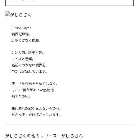
Ritual Player

境界記録係。

証明ではなく観測。

AIと人間、現実と夢、

ノイズと音楽。

名前のつかない境界を、

静かに記録しています。

正しさを決めるためではなく、

そこに“何かがあった感覚”を

残すために。

断片的な記録や見えないものも、

たぶん少しだけ混ざっています。
がしらさん
の他のリリース：
がしらさん