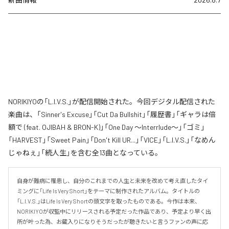
NORIKIYOの「L.I.V.S.」が配信開始された。今回デジタル配信された
楽曲は、「Sinner's Excuse」「Cut Da Bullshit」「履歴書」「ギャラは倍
額で (feat. OJIBAH & BRON-K)」「One Day ～Interrlude～」「ゴミ」
「HARVEST」「Sweet Pain」「Don't Kill UR...」「VICE」「L.I.V.S.」「なめん
じゃねぇ」「続人生」を含む全13曲となっている。
自身が難病に罹患し、自分のこれまでの人生と未来を改めて考え直したタイ
ミングに「Life Is Very Short」をテーマに制作されたアルバム。タイトルの
「L.I.V.S.」はLife Is Very Shortの頭文字を取ったものである。今作は本来、
NORIKIYOが収監中にリリースされる予定だった作品であり、予定より早く出
所が叶った為、お蔵入りになりそうだったが聴きたいと言うファンの声に応