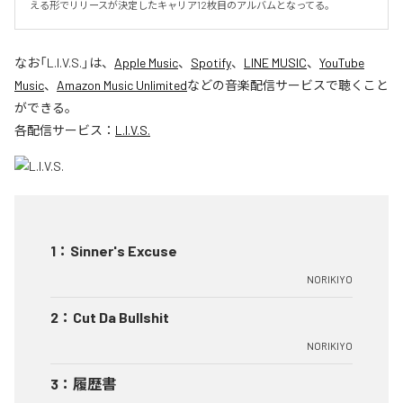
える形でリリースが決定したキャリア12枚目のアルバムとなってる。
なお「
L.I.V.S.
」は、
Apple Music
、
Spotify
、
LINE MUSIC
、
YouTube
Music
、
Amazon Music Unlimited
などの音楽配信サービスで聴くこと
ができる。
各配信サービス：
L.I.V.S.
1
：
Sinner's Excuse
NORIKIYO
2
：
Cut Da Bullshit
NORIKIYO
3
：
履歴書