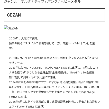
ジャンル：
オルタナティブ
/
パンク
/
ヘビーメタル
GEZAN
2009年、大阪にて結成。

独自の視点とスタイルで表現を続ける一方、自主レーベル「十三月」を主
宰。

2021年2月、Million Wish Collectiveと共に制作したフルアルバム『あのち』
をリリース。

2023年にはFUJI ROCK FESTIVALのGREEN STAGEに出演し、11月にはコロ
ナ禍を経て4年ぶりとなる主催企画「全感覚祭」を、“Road Trip To 全感覚
祭”と題して川崎・ちどり公園にて開催。

2024年には初の中国5都市ツアーおよび台湾公演を実施。8月には結成15周
年を記念し、日比谷野外大音楽堂にてワンマンライブを開催。11月には、唯
一無二のブッキングで世界中から注目を集めるウガンダのNyege Nyege 
Festivalに出演。

2025年6月にはドイツ北東部の旧ソ連軍秘密基地跡地にて開催された音楽フ
ェス・Fusion Festivalに出演。
