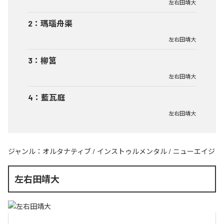
左右田靖大
2
：
瑪瑙舟渠
左右田靖大
3
：
柳筥
左右田靖大
4
：
藍瓦庭
左右田靖大
ジャンル：
オルタナティブ
/
インストゥルメンタル
/
ニューエイジ
左右田靖大