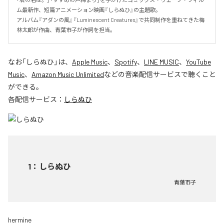
ム最新作、短篇アニメーション映画『しらぬひ』の主題歌。

アルバム『アダンの風』『Luminescent Creatures』で共同制作を重ねてきた梅
林太郎が作曲、青葉市子が作詞を担当。
なお「
しらぬひ
」は、
Apple Music
、
Spotify
、
LINE MUSIC
、
YouTube
Music
、
Amazon Music Unlimited
などの音楽配信サービスで聴くこと
ができる。
各配信サービス：
しらぬひ
1
：
しらぬひ
青葉市子
hermine