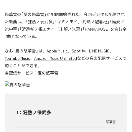
怒華雪の「夏の怒華雪」が配信開始された。今回デジタル配信され
た楽曲は、「狂熱ノ佞武多」「キミオモイ」「灼熱ノ避暑地」「偏愛ノ
笊中華」「近過ギテ視エナイ」「未解ノ氷菓」「HANKAKUSE」を含む全
7曲となっている。
なお「
夏の怒華雪
」は、
Apple Music
、
Spotify
、
LINE MUSIC
、
YouTube Music
、
Amazon Music Unlimited
などの音楽配信サービスで
聴くことができる。
各配信サービス：
夏の怒華雪
1
：
狂熱ノ佞武多
怒華雪