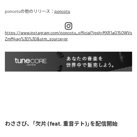
poncotu
の他のリリース：
poncotu
https://www.instagram.com/poncotu_official?igsh=MXR1aG15OWVs
ZmM4ag%3D%3D&utm_source=qr
わささび、「欠片 (feat. 重音テト)」を配信開始