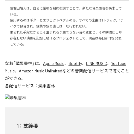
左右田靖大は、自らに厳格な制約を課すことで、新たな音楽表現を探求して
いる。

使用するのはギターとエフェクトペダルのみ。すべての楽曲は1トラック、1テ
イクで録音され、編集や録り直しは一切行われない。

限られた手段だからこそ生まれる予測できない音の変化と、その瞬間にしか
存在しない演奏を記録し続けるプロジェクトとして、現在は毎日新作を発表
している。
なお「
燐果書林
」は、
Apple Music
、
Spotify
、
LINE MUSIC
、
YouTube
Music
、
Amazon Music Unlimited
などの音楽配信サービスで聴くこと
ができる。
各配信サービス：
燐果書林
1
：
芝鐘楼