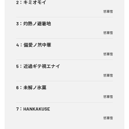
2
：
キミオモイ
怒華雪
3
：
灼熱ノ避暑地
怒華雪
4
：
偏愛ノ笊中華
怒華雪
5
：
近過ギテ視エナイ
怒華雪
6
：
未解ノ氷菓
怒華雪
7
：
HANKAKUSE
怒華雪