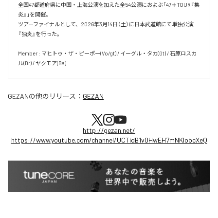
全国47都道府県に中国・上海公演を加えた全54公演におよぶ「47＋TOUR『集
炎』」を開催。

ツアーファイナルとして、2026年3月14日（土）に日本武道館にて単独公演
『独炎』を行った。

Member : マヒトゥ・ザ・ピーポー(Vo/gt) / イーグル・タカ(Gt) / 石原ロスカ
ル(Dr) / ヤクモア(Ba)
GEZAN
の他のリリース：
GEZAN
http://gezan.net/
https://www.youtube.com/channel/UCTidB1v0HwEH7mNKlobcXeQ