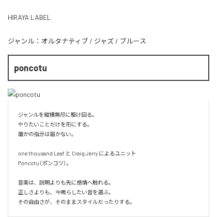
HIRAYA LABEL
ジャンル：
オルタナティブ
/
ジャズ
/
ブルース
poncotu
ジャンルを縦横無尽に駆け回る。

やりたいことだけを形にする。

誰かの指示は届かない。

one thousand Leaf と Craig Jerry によるユニット

Poncotu（ポンコツ）。

音楽は、説明よりも先に感情へ触れる。

正しさよりも、今鳴らしたい音を選ぶ。

その自由さが、そのままスタイルだったりする。