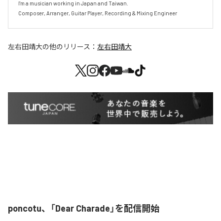
I'm a musician working in Japan and Taiwan.

Composer, Arranger, Guitar Player, Recording & Mixing Engineer
左右田靖大
の他のリリース：
左右田靖大
poncotu、「Dear Charade」を配信開始