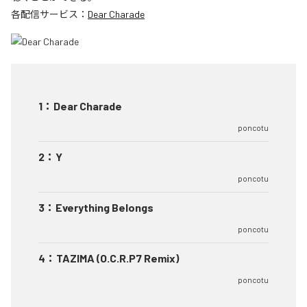
各配信サービス：
Dear Charade
1
：
Dear Charade
poncotu
2
：
Y
poncotu
3
：
Everything Belongs
poncotu
4
：
TAZIMA (O.C.R.P7 Remix)
poncotu