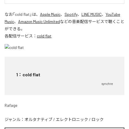
なお「
cold flat
」は、
Apple Music
、
Spotify
、
LINE MUSIC
、
YouTube
Music
、
Amazon Music Unlimited
などの音楽配信サービスで聴くこと
ができる。
各配信サービス：
cold flat
1
：
cold flat
synchre
Rafage
ジャンル：
オルタナティブ
/
エレクトロニック
/
ロック