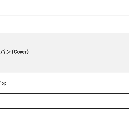
ン (Cover)
Pop
d