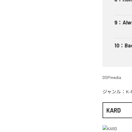
9
：
Alw
10
：
Bac
DSPmedia
ジャンル：
K-
KARD