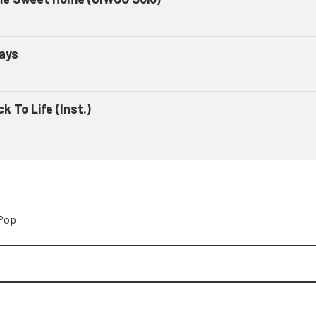
ays
k To Life (Inst.)
Pop