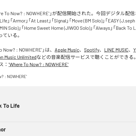
here To Now? : NOWHERE'」が配信開始された。今回デジタル
fe」「Armor」「At Least」「Signal」「Move (BM Solo)」「EASY (J.seph 
MIN Solo)」「Home Sweet Home (JIWOO Solo)」「Always」「Back To Li
なっている。
To Now? : NOWHERE'
」は、
Apple Music
、
Spotify
、
LINE MUSIC
、
Y
 Music Unlimited
などの音楽配信サービスで聴くことができる
ス：
'Where To Now? : NOWHERE'
 To Life
or