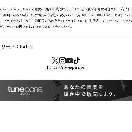
J.seph、Somin、Jiwooの男女4人組で結成される、K-POPを代表する男女混合グループ。20
韓国国内外でKARDだけの独自的な色で愛されている。KARDは2018 SXSWフェスティバル
スフェスティバルなど、韓国国内外の有数のフェスにてK-POPを代表してステージに立っ
パ、アジアを行き来してファンと向き合っている。
リリース：
KARD
https://rbwjapan.jp/