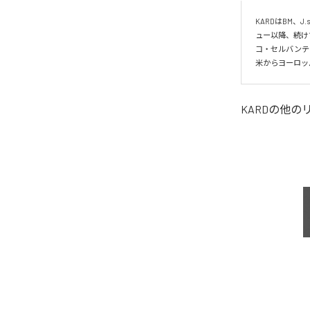
KARDはBM、
ュー以降、続けて
コ・セルバンテ
米からヨーロッ
KARD
の他の