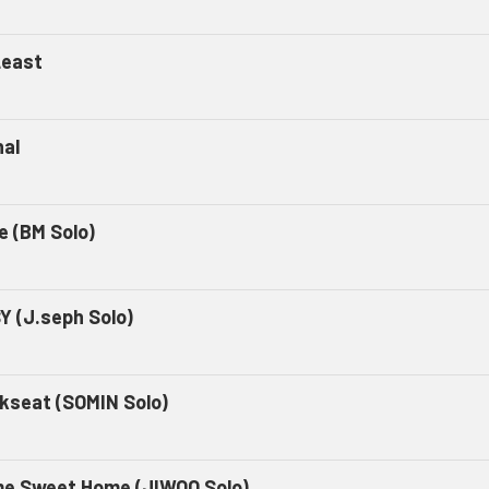
Least
nal
e (BM Solo)
Y (J.seph Solo)
kseat (SOMIN Solo)
e Sweet Home (JIWOO Solo)