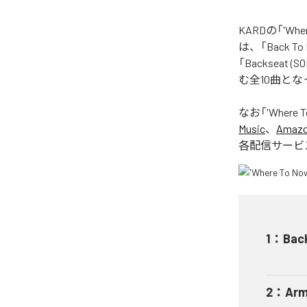
KARDの「'W
は、「Back To Li
「Backseat (SO
む全10曲と
なお「
'Where 
Music
、
Amazon
各配信サービ
1
：
Back
2
：
Arm