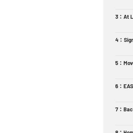
3
：
At 
4
：
Sig
5
：
Mov
6
：
EAS
7
：
Bac
8
：
Hom