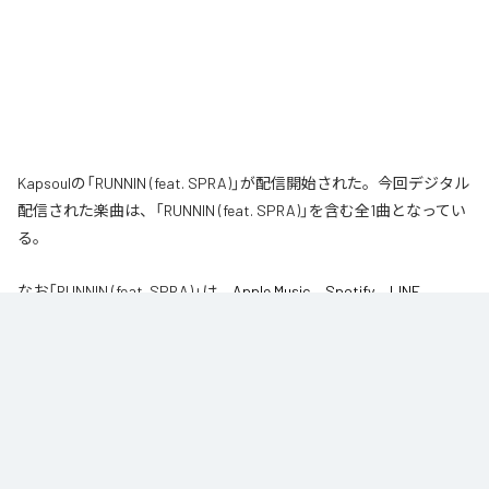
Kapsoulの「RUNNIN (feat. SPRA)」が配信開始された。今回デジタル
配信された楽曲は、「RUNNIN (feat. SPRA)」を含む全1曲となってい
る。
なお「
RUNNIN (feat. SPRA)
」は、
Apple Music
、
Spotify
、
LINE
MUSIC
、
YouTube Music
、
Amazon Music Unlimited
などの音楽配信サ
ービスで聴くことができる。
各配信サービス：
RUNNIN (feat. SPRA)