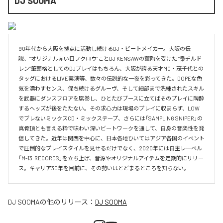
DJ SOOMA
90年代から大阪を拠点に活動し続けるDJ・ビートメイカー。大阪の伝
説、“オリジナル赤い目フクロウ”ことDJ KENSAWの薫陶を受けた “梟チルド
レン”筆頭格としてのDJプレイはもちろん、大阪が誇る天才MC・茂千代との
タッグにおけるLIVE実演等、数々の伝説的な一夜を彩ってきた。DOPEな色
気を漂わすセンス、保ち続けるグルーヴ、そして細部まで洗練されたスキル
を武器にダンスフロアを席巻し、ひとたびブースに立てばそのプレイに陶酔
するヘッズが後をたたない。その求心力は現場のプレイに収まらず、LOW
でブレないミックスCD・ミックステープ、さらには「SAMPLING SNIPER」の
真骨頂とも言える粋で味わい深いビートワークを通して、自身の音楽性を発
信してきた。近年は関西を中心に、日本各地ひいてはアジア各国のイベント
で圧倒的なプレイスタイルを見せるだけでなく、2020年には自主レーベル
「M-13  RECORDS」を立ち上げ、音源やオリジナルアイテムを定期的にリリー
ス。キャリア30年を目前に、その勢いはとどまるところを知らない。
DJ SOOMA
の他のリリース：
DJ SOOMA