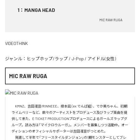
1
：
MANGA HEAD
MIC RAW RUGA
VIDEOTHINK
ジャンル：
ヒップホップ/ラップ
/
J-Pop
/
アイドル(女性)
MIC RAW RUGA
　KMNZ、吉田凜音/RINNEEE、根本凪（ex.でんぱ組）、でか美ちゃん、初期
ライムベリーなど、数々のアーティストをプロデュース及びラップ楽曲を提
供して来た、E TICKET PRODUCTIONプロデュースによるガールズラップグ
ループ。読み方は「マイクロウルーガ」。メンバーを募集しつつ活動中。オー
ディションのオフィシャルサポーターは吉田凜音がつとめた。

　発進して半年で「フリースタイルダンジョン」の1期モンスターとしてブレ