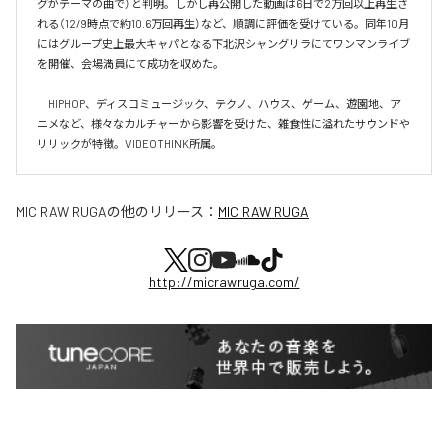
グがテーマの曲で）と判明。しかし再公開した動画は6日で2万回以上再生さ
れる（12/9時点で約10.6万回再生）など、順調に評価を受けている。同年10月
にはグループ史上最大キャパとなる下北沢シャングリラにてワンマンライブ
を開催、会場満員にて成功を収めた。

　HIPHOP、ディスコミュージック、テクノ、ハウス、ゲーム、遊園地、ア
ニメなど、様々なカルチャーから影響を受けた、雑食性に溢れたサウンドや
リリックが特徴。VIDEOTHINK所属。
MIC RAW RUGA
の他のリリース：
MIC RAW RUGA
http://micrawruga.com/