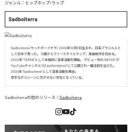
ジャンル：
ヒップホップ/ラップ
Sadboiterra
Sadboiterra（サッドボーイテラ） 2000年10月3日生まれ、日系ブラジル人と
して日本で育った。 13歳からフリースタイルラップ、楽曲制作を初める。 
2022年 "TERRA" として本格的に音楽活動を開始。 デビュー作の "ABYSS" が
YouTubeチャンネル "03-performance" にて公開され一躍注目を浴びた。 
2024年 "Sadboiterra" として音楽活動を再会。

若手ながらシーンに欠かせない存在となっている。
Sadboiterra
の他のリリース：
Sadboiterra