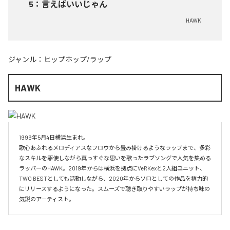
5
：
言えばいいじゃん
HAWK
ジャンル：
ヒップホップ/ラップ
HAWK
1999年5月4日横浜生まれ。

歌心あふれるメロディアスなフロウから畳み掛けるようなラップまで、多彩
なスキルを駆使しながら真っすぐな思いを歌ったラブソングで人気を集める
ラッパーのHAWK。2019年からは横浜を拠点にVeRKexと2人組ユニット、
TWO BESTとしても活動しながら、2020年からソロとしての作品を精力的
にリリースするようになった。スムーズで聴き取りやすいラップが持ち味の
気鋭のアーティスト。