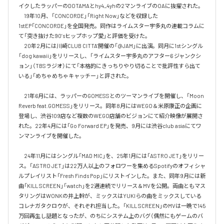
イクしたラッパーのDOTAMAとhy4_4yhの2マンライブのOAに抜擢された。

　19年10月、「CONCORDE」「Right Now」などを収録した
1stEP「CONCORDE」を全国発売。同作はライムスター宇多丸の連載コラムに
て「突き抜けた90’sヒップホップ愛」と評価を受けた。

　20年2月には川崎CLUB CITTA’開催の「@JAM」に出演。同月に1stシングル
「dog kawaii」をリリースし、「ライムスター宇多丸のアフター6 ジャンクシ
ョン」（TBSラジオ）にて「本格的にきっちりやり切ることで批評性すら出て
いる」「めちゃめちゃキャッチー」と評された。

　21年6月には、ラッパーのGOMESSとのツーマンライブを開催し、「Moon 
Reverb feat.GOMESS」をリリース。同年8月にはWEGO＆米原康正の企画に
登場し、渋谷109店など複数のWEGO店舗のビジョンにて紹介映像が展開さ
れた。22年4月には「Go Forward EP」を発売、9月には渋谷club asiaにてワ
ンマンライブを開催した。

　24年11月にはシングル「MAD MIC」を、25年1月には「ASTRO JET」をリリー
ス。「ASTRO JET」は22万人以上のフォロワーを集めるSpotifyのオフィシャ
ルプレイリスト「Fresh Finds Pop」にリストインした。また、同年9月には新
曲「KILL SCREEN」「watch」を2週連続でリリース＆MVを公開。両曲ともマス
タリングはWONKの井上幹が、ミックスはYUKIらの曲をミックスしている
コレナガタクロウが、それぞれ担当した。「KILL SCREEN」のMVは一晩で145
万回再生し話題となったが、のちにシステム上のバグ（偶然にもゲームのバ