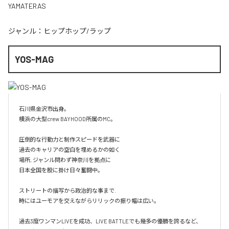
YAMATERAS
ジャンル：
ヒップホップ/ラップ
YOS-MAG
石川県金沢市出身。

横浜の大型crew BAYHOOD所属のMC。

圧倒的な行動力と制作スピードを武器に

過去のキャリアの空白を埋めるかの如く

場所, ジャンル問わず神奈川を拠点に

日本全国を股に掛け日々奮闘中。

ストリートの描写から政治的な事まで.

時にはユーモアを交えながらリリックの振り幅は広い。

過去3度ワンマンLIVEを成功、LIVE BATTLEでも幾多の優勝を誇るなど、