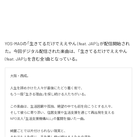
YOS-MAGの「生きてるだけでええやん (feat. JAP)」が配信開始され
た。今回デジタル配信された楽曲は、「生きてるだけでええやん
(feat. JAP)」を含む全1曲となっている。
大阪・西成。

人生を諦めかけた人々が最後にたどり着く街で、

もう一度「生きる理由」を探し続ける人たちがいる。

この楽曲は、生活困窮や孤独、絶望の中でも前を向こうとする人々、

そして彼らに寄り添い、住居支援や生活支援を通じて再出発を支える

NPO法人「生活支援機構ALL」の奮闘を描いた一曲。

綺麗ごとでは片付けられない現実と、

それでも人を信じ、手を差し伸べ続ける人たちの姿を、
