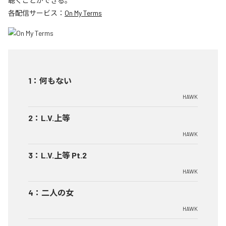
聴くことができる。
各配信サービス：
On My Terms
1
：
何もない
HAWK
2
：
L.V.上等
HAWK
3
：
L.V.上等 Pt.2
HAWK
4
：
二人の女
HAWK