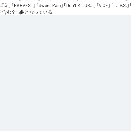
「ゴミ」「HARVEST」「Sweet Pain」「Don't Kill UR...」「VICE」「L.I
を含む全13曲となっている。
、自分のこれまでの人生と未来を改めて考え直したタイミングに「Life Is Very Short」
の「L.I.V.S.」はLife Is Very Shortの頭文字を取ったものである。今作は本来、NORIK
だった作品であり、予定より早く出所が叶った為、お蔵入りになりそうだったが聴きたいと
リースが決定したキャリア12枚目のアルバムとなってる。
」は、
Apple Music
、
Spotify
、
LINE MUSIC
、
YouTube Music
、
Amazo
の音楽配信サービスで聴くことができる。
ス：
L.I.V.S.
er's Excuse