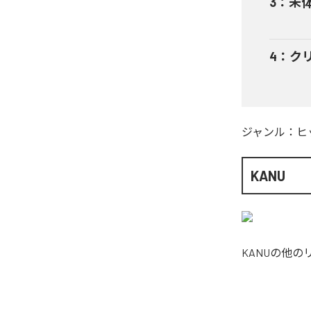
3
：
未
4
：
ク
ジャンル：
ヒ
KANU
KANU
の他の