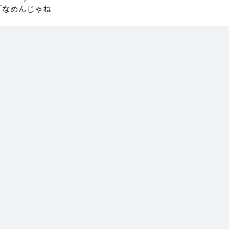
.V.S.」「なめんじゃね
をテーマに制作され
IYOが収監中にリリ
言うファンの声
n Music
NORIKIYO