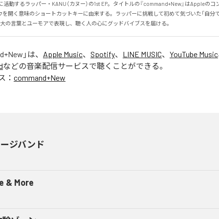
活動するラッパー・KANU（カヌー）の1st EP。タイトルの『command+New』はAppleのコ
ウを開く意味のショートカットキーに由来する。ラッパーに挑戦して初めて気づいた「自分
身大の言葉とユーモアで表現し、聴く人の心にグッドバイブスを届ける。
d+New
」は、
Apple Music
、
Spotify
、
LINE MUSIC
、
YouTube Music
d
などの音楽配信サービスで聴くことができる。
ス：
command+New
レージバンド
e & More