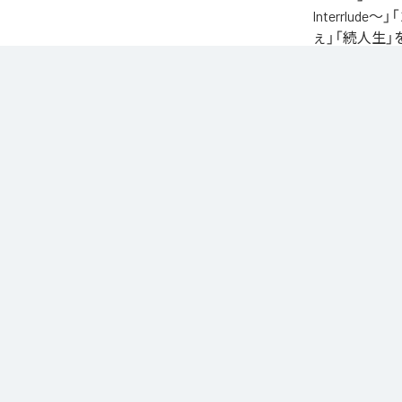
Interrlude～」
ぇ」「続人生」
自身が難病に罹患し
たアルバム。タイトル
ースされる予定
に応える形でリ
なお「
L.I.V.S.
Unlimited
など
各配信サービ
1
：
Sinn