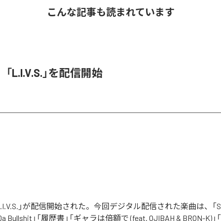
こんな記事も読まれています
O、「L.I.V.S.」を配信開始
の「L.I.V.S.」が配信開始された。今回デジタル配信された楽曲は、「Sinn
 Da Bullshit」「履歴書」「ギャラは倍額で (feat. OJIBAH & BRON-K)」「