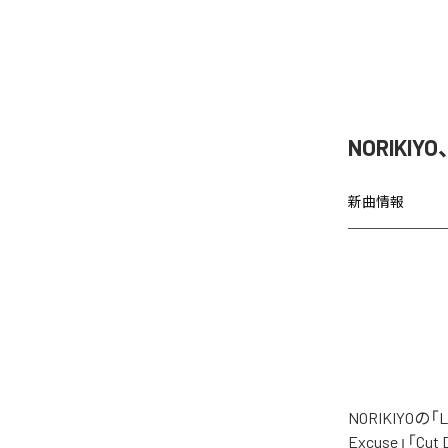
NORIKIY
新曲情報
NORIKIYO
Excuse」「Cut