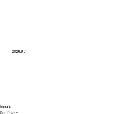
2026.8.7
er's
One Day ～