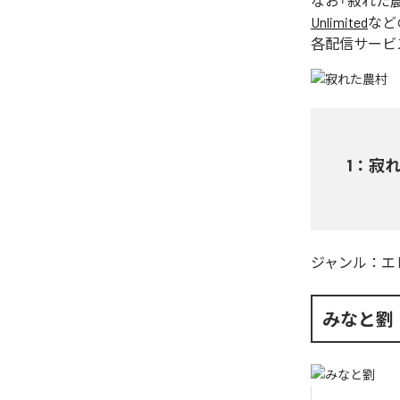
なお「
寂れた
Unlimited
など
各配信サービ
1
：
寂
ジャンル：
エ
みなと劉