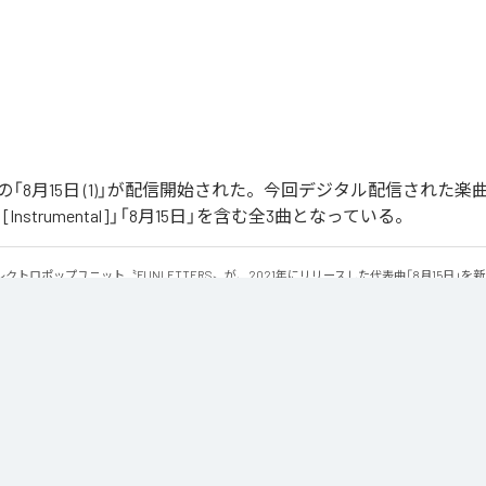
RSの「8月15日 (1)」が配信開始された。今回デジタル配信された楽曲
 (1) [Instrumental]」「8月15日」を含む全3曲となっている。
クトロポップユニット〝FUNLETTERS〟が、2021年にリリースした代表曲「8月15日」を
・バージョン「8月15日（1）」をリリース。

、過去への後悔、自己嫌悪、そして拭いきれない感情を描いた「8月15日」。今作ではFUNLE
静かで内省的な世界へと姿を変えた。

を削ぎ落とし、余白と残響を丁寧に編み上げることで生まれた「8月15日（1）」は、あの日
な作品。熱帯夜の湿度、言葉にならない後悔、消えそうで消えない感情が、淡いアンビエン
っていく。
