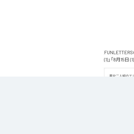
FUNLETTE
(1)」「8月15日
男女二人組のエレ
築したアンビエント
猛暑の夜の熱気と
手によって、より
ビートやメロディ
見つめ直すよう
でゆっくりと溶け合