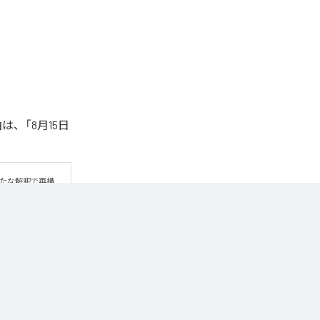
は、「8月15日
新たな解釈で再構
TTERS自身の
の記憶を遠くから
トサウンドの中