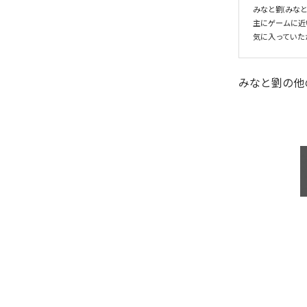
みなと劉(みなと
主にゲームに近
気に入っていた
みなと劉
の他