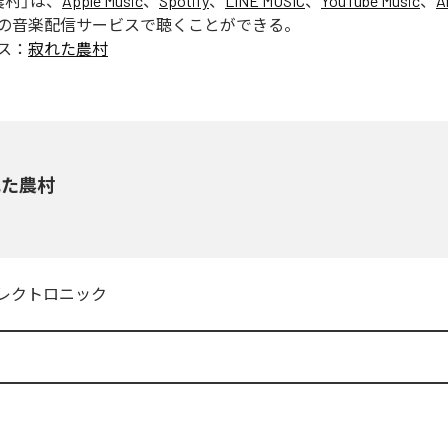
農村
」は、
Apple Music
、
Spotify
、
LINE MUSIC
、
YouTube Music
、
A
の音楽配信サービスで聴くことができる。
ス：
寂れた農村
れた農村
レクトロニック