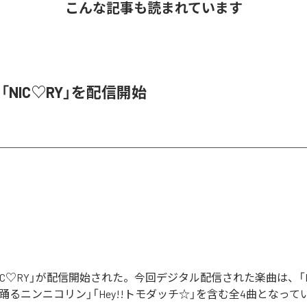
こんな記事も読まれています
、「NIC♡RY」を配信開始
「NIC♡RY」が配信開始された。今回デジタル配信された楽曲は、「P
踊るニンニコリン」「Hey!!トモダッチ☆」を含む全4曲となって