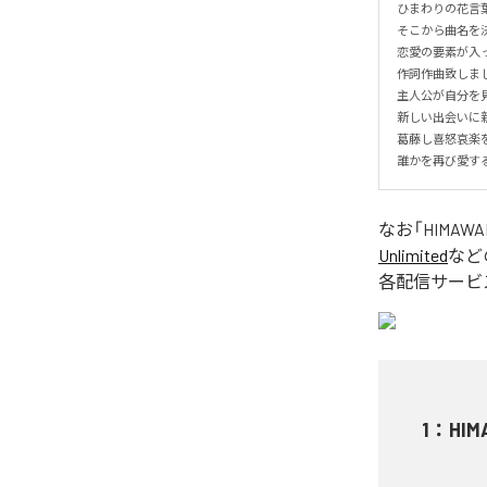
ひまわりの花言葉は
そこから曲名を決
恋愛の要素が入っ
作詞作曲致しました
主人公が自分を見
新しい出会いに新
葛藤し喜怒哀楽を
誰かを再び愛す
なお「
HIMAWA
Unlimited
など
各配信サービ
1
：
HIM