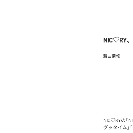
NIC♡RY
新曲情報
NIC♡RYの
グッタイム」「