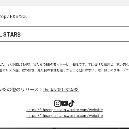
Pop
/
R&B/Soul
L STAR$
したthe ANGEL STAR$。私たちの1番のモットーは、個性です。ずば抜けた高音と、魅力
音とリズム感。歌の個性、見た目の個性も違うからこそ他にはない、唯一無二のグループで
AR$
の他のリリース：
the ANGEL STAR$
https://theangelstars.wixsite.com/website
https://theangelstars.wixsite.com/website