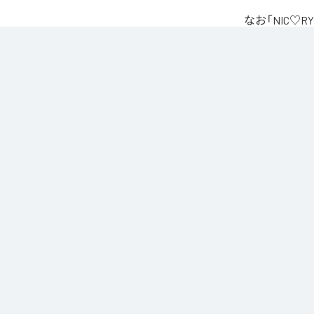
なお「
NIC♡RY
Unlimited
など
各配信サービ
1
：
PEA
2
：
サ
3
：
踊
4
：
He