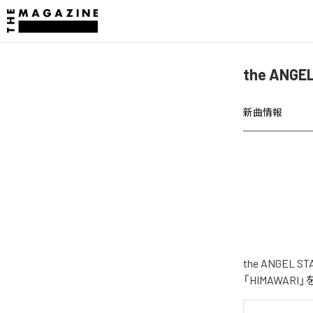
the ANG
新曲情報
the ANGE
「HIMAWAR