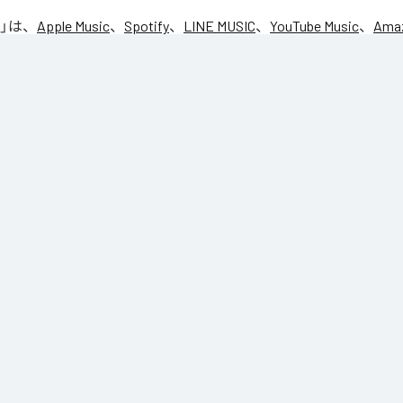
」は、
Apple Music
、
Spotify
、
LINE MUSIC
、
YouTube Music
、
Amaz
の音楽配信サービスで聴くことができる。
ス：
NIC♡RY
CE
マグッタイム
るニンニコリン
y!!トモダッチ☆