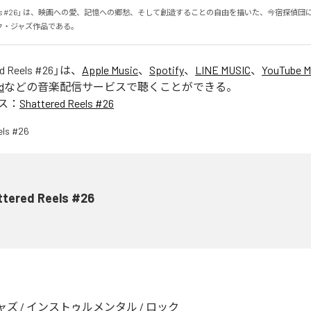
d Reels #26」 は、映画への愛、記憶への郷愁、そして創造することの自由を描いた、今宿探偵
ク・ジャズ作品である。
d Reels #26
」は、
Apple Music
、
Spotify
、
LINE MUSIC
、
YouTube M
d
などの音楽配信サービスで聴くことができる。
ス：
Shattered Reels #26
ttered Reels #26
ャズ
/
インストゥルメンタル
/
ロック