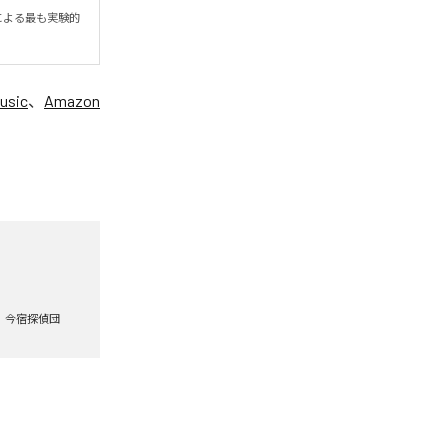
団による最も実験的
usic
、
Amazon
今宿探偵団