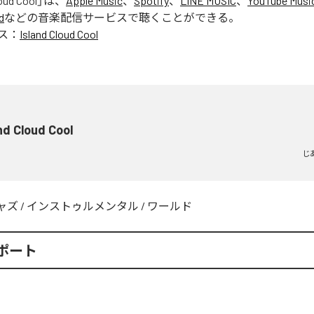
loud Cool
」は、
Apple Music
、
Spotify
、
LINE MUSIC
、
YouTube Musi
d
などの音楽配信サービスで聴くことができる。
ス：
Island Cloud Cool
nd Cloud Cool
じ
ャズ
/
インストゥルメンタル
/
ワールド
ポート