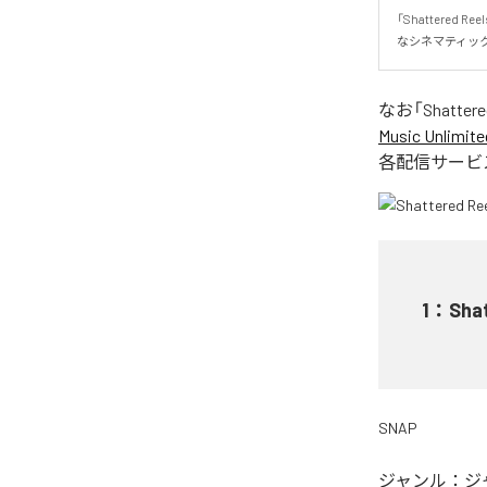
「Shattere
なシネマティッ
なお「
Shattere
Music Unlimite
各配信サービ
1
：
Sha
SNAP
ジャンル：
ジ