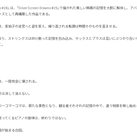
 Reels #26」 は、「Silver Screen Dreams #25」で描かれた美しい映画の記憶を大胆に解体
ズとして再構築した作品である。

、変拍子の迷宮へと姿を変え、繰り返される転調は時間そのものを歪ませる。

語り、ストリングスは砕け散った記憶を包み込み、サックスとブラスは互いにぶつかり合い


、一度完全に壊される。

は決して消えない。

の一コマ一コマは、新たな景色となり、観る者それぞれの記憶の中で、違う物語を映し始める。
ってくるピアノの旋律は、終わりではない。

始まる合図。
