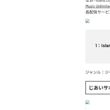
なお「
Island C
Music Unlimite
各配信サービ
1
：
Isla
ジャンル：
ジ
じあいサ