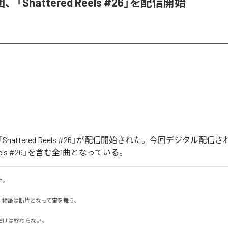
「Shattered Reels #26」を配信開始
hattered Reels #26」が配信開始された。今回デジタル配信
d Reels #26」を含む全1曲となっている。


物語は断片となって宙を舞う。

けは終わらない。
