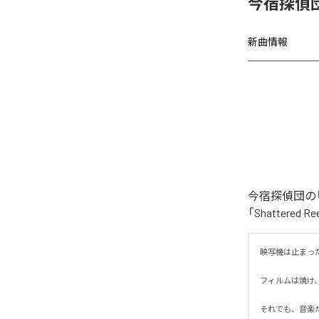
今宿探偵団、
新曲情報
今宿探偵団の「S
「Shattere
映写機は止まった。
フィルムは焼け、
それでも、音楽だ