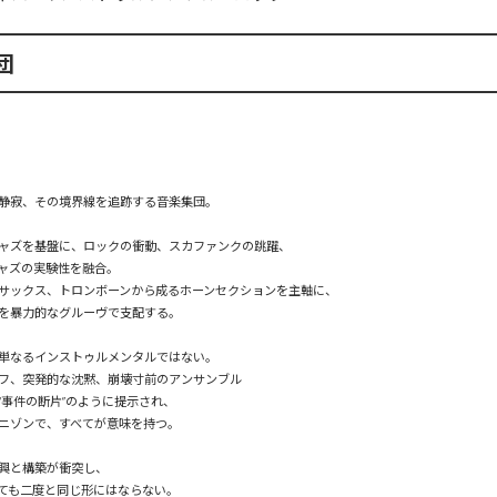
団
静寂、その境界線を追跡する音楽集団。

ャズを基盤に、ロックの衝動、スカファンクの跳躍、

ャズの実験性を融合。

サックス、トロンボーンから成るホーンセクションを主軸に、

を暴力的なグルーヴで支配する。

単なるインストゥルメンタルではない。

フ、突発的な沈黙、崩壊寸前のアンサンブル  

事件の断片”のように提示され、

ニゾンで、すべてが意味を持つ。

興と構築が衝突し、

ても二度と同じ形にはならない。
