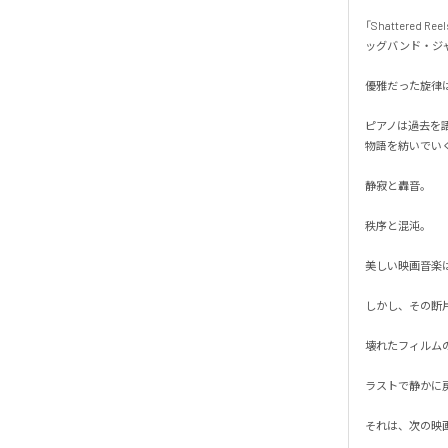
「Shattered
ッグバンド・ジャ
優雅だった旋律は
ピアノは過去を
物語を紡いでいく。
静寂と轟音。

秩序と混沌。

美しい映画音楽は
しかし、その断片
壊れたフィルム
ラストで静かに戻
それは、次の映画が