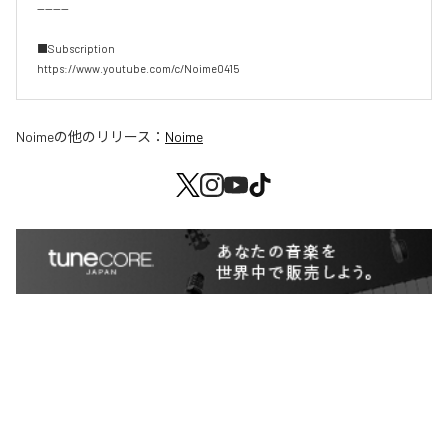
--------

■Subscription  

https://www.youtube.com/c/Noime0415
Noime
の他のリリース：
Noime