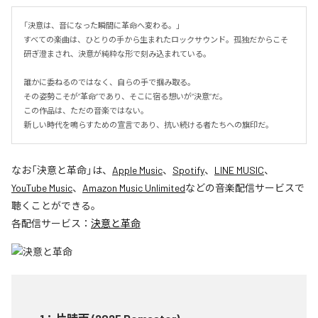
「決意は、音になった瞬間に革命へ変わる。」

すべての楽曲は、ひとりの手から生まれたロックサウンド。孤独だからこそ
研ぎ澄まされ、決意が純粋な形で刻み込まれている。

誰かに委ねるのではなく、自らの手で掴み取る。

その姿勢こそが“革命”であり、そこに宿る想いが“決意”だ。

この作品は、ただの音楽ではない。

新しい時代を鳴らすための宣言であり、抗い続ける者たちへの旗印だ。
なお「
決意と革命
」は、
Apple Music
、
Spotify
、
LINE MUSIC
、
YouTube Music
、
Amazon Music Unlimited
などの音楽配信サービスで
聴くことができる。
各配信サービス：
決意と革命