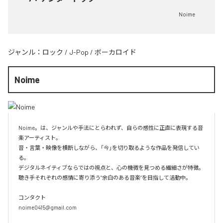
Noime
ジャンル：
ロック
/
J-Pop
/
ボーカロイド
Noime
Noime。は、ジャンルや手法にとらわれず、自らの感性に正直に表現する音
楽アーティスト。

音・言葉・映像を横断しながら、「今」を切り取るような作品を発信してい
る。

デジタルネイティブならではの視点と、心の機微を見つめる繊細さが特徴。
聴き手それぞれの感情に寄り添う“余白のある音楽”を目指して活動中。

コンタクト

noime0415@gmail.com
