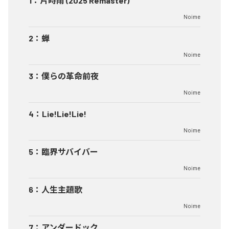
1
：
片時雨 (2025 Remaster)
Noime
2
：
蝉
Noime
3
：
僕らの革命前夜
Noime
4
：
Lie!Lie!Lie!
Noime
5
：
臨界サバイバー
Noime
6
：
人生主題歌
Noime
7
：
アンダードック