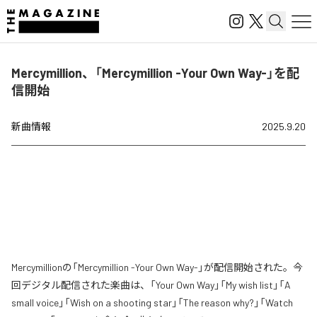
Mercymillion、「Mercymillion -Your Own Way-」を配
信開始
新曲情報
2025.9.20
Mercymillionの「Mercymillion -Your Own Way-」が配信開始された。今
回デジタル配信された楽曲は、「Your Own Way」「My wish list」「A
small voice」「Wish on a shooting star」「The reason why?」「Watch