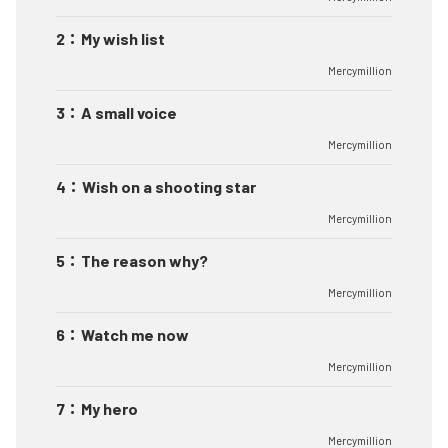
2
：
My wish list
Mercymillion
3
：
A small voice
Mercymillion
4
：
Wish on a shooting star
Mercymillion
5
：
The reason why?
Mercymillion
6
：
Watch me now
Mercymillion
7
：
My hero
Mercymillion