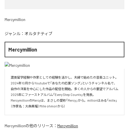
Mercymillion
ジャンル：
オルタナティブ
Mercymillion
渡英留学経験や作家としての経験を活かし、夫婦で始めたの音楽ユニット。

2024年10月からYoutubeで「あなたの応援ソング」というチャンネル名で、

自作の洋楽を中心にした作品の配信を開始。多くの人からの要望でアルバム

2025年にファーストアルバム「Every Step Counts」を発表。

MercymillionのMercyは、まさしの愛称「Mercy」から。millionはみる「mille」
（作家名：大森美瑠）Mille ohmoriから）
Mercymillion
の他のリリース：
Mercymillion