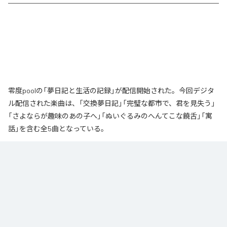
零度poolの「夢日記と生活の記録」が配信開始された。今回デジタ
ル配信された楽曲は、「交換夢日記」「完璧な都市で、君を見失う」
「さよならが趣味のあの子へ」「ぬいぐるみのへんてこな饒舌」「寓
話」を含む全5曲となっている。
なお「
夢日記と生活の記録
」は、
Apple Music
、
Spotify
、
LINE
MUSIC
、
YouTube Music
、
Amazon Music Unlimited
などの音楽配信サ
ービスで聴くことができる。
各配信サービス：
夢日記と生活の記録