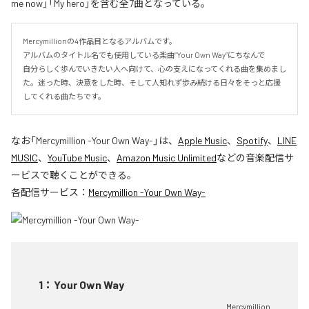
me now」「My hero」を含む全7曲となっている。
Mercymillionの4作品目となるアルバムです。

アルバムのタイトル名でも使用している楽曲”Your Own Way”にちなんで

自分らしく歩んでいきたい人へ向けて、心の支えになってくれる曲を集めまし
た。迷った時、決意をした時、そして人知れず歩み続ける日々をそっと応援
してくれる曲たちです。
なお「
Mercymillion -Your Own Way-
」は、
Apple Music
、
Spotify
、
LINE
MUSIC
、
YouTube Music
、
Amazon Music Unlimited
などの音楽配信サ
ービスで聴くことができる。
各配信サービス：
Mercymillion -Your Own Way-
1
：
Your Own Way
Mercymillion