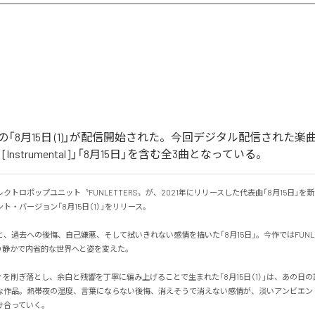
RSの「8月15日 (1)」が配信開始された。今回デジタル配信された楽曲
 (1) [Instrumental]」「8月15日」を含む全3曲となっている。
クトロポップユニット〝FUNLETTERS〟が、2021年にリリースした代表曲「8月15日」を
・バージョン「8月15日（1）」をリリース。

、過去への後悔、自己嫌悪、そして拭いきれない感情を描いた「8月15日」。今作ではFUNLE
静かで内省的な世界へと姿を変えた。

を削ぎ落とし、余白と残響を丁寧に編み上げることで生まれた「8月15日（1）」は、あの日
な作品。熱帯夜の湿度、言葉にならない後悔、消えそうで消えない感情が、淡いアンビエン
っていく。
