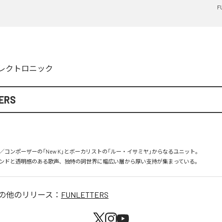
F
レクトロニック
ERS
コンポーザーの「New K」とボーカリストの「ルー・イサミヤ」からなるユニット。

ンドと透明感のある歌声、独特の詞世界に幅広い層から厚い支持が集まっている。
の他のリリース：
FUNLETTERS