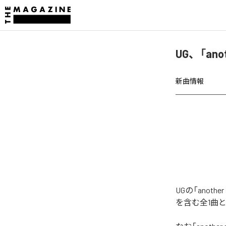
UG、「ano
新曲情報
UGの「anot
を含む全1曲