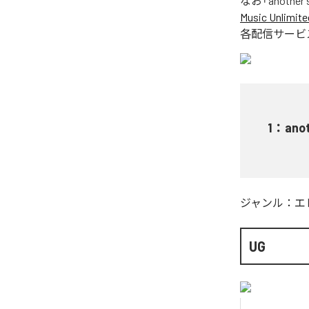
なお「
another
Music Unlimite
各配信サービ
1
：
ano
ジャンル：
エ
UG