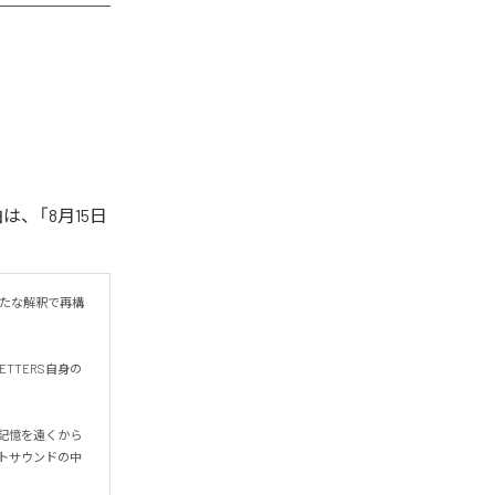
は、「8月15日
新たな解釈で再構
TTERS自身の
の記憶を遠くから
トサウンドの中