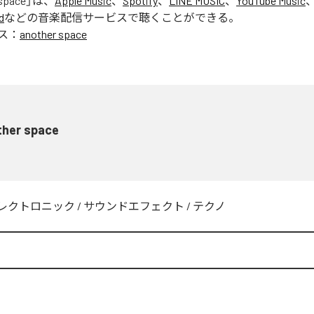
 space
」は、
Apple Music
、
Spotify
、
LINE MUSIC
、
YouTube Music
d
などの音楽配信サービスで聴くことができる。
ス：
another space
ther space
レクトロニック
/
サウンドエフェクト
/
テクノ