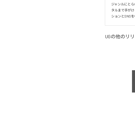
ジャンルにとら
タルまで手がけ
ションとSNS
UG
の他のリリ