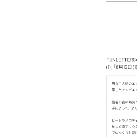
FUNLETTE
(1)」「8月15日
男女二人組のエレ
築したアンビエント
猛暑の夜の熱気と
手によって、より
ビートやメロディ
見つめ直すよう
でゆっくりと溶け合