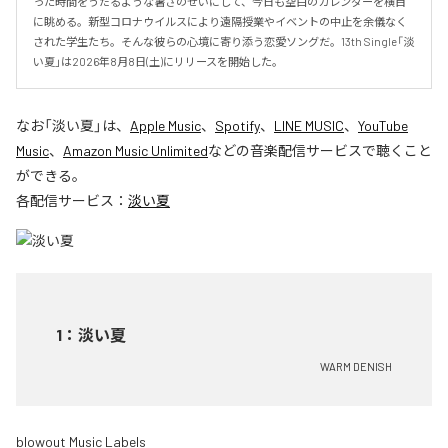
った時間をうだるような暑さのせいにして、今日も空白のカレンダーを横目
に眺める。新型コロナウイルスにより遠隔授業やイベントの中止を余儀なく
された学生たち。そんな彼らの心境に寄り添う恋愛ソングだ。13th Single「淡
い夏」は2026年8月8日(土)にリリースを開始した。
なお「
淡い夏
」は、
Apple Music
、
Spotify
、
LINE MUSIC
、
YouTube
Music
、
Amazon Music Unlimited
などの音楽配信サービスで聴くこと
ができる。
各配信サービス：
淡い夏
1
：
淡い夏
WARM DENISH
blowout Music Labels