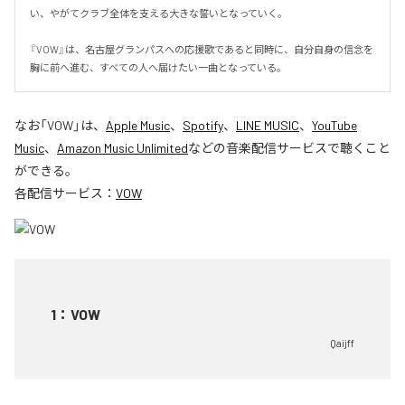
い、やがてクラブ全体を支える大きな誓いとなっていく。

『VOW』は、名古屋グランパスへの応援歌であると同時に、自分自身の信念を
胸に前へ進む、すべての人へ届けたい一曲となっている。
なお「
VOW
」は、
Apple Music
、
Spotify
、
LINE MUSIC
、
YouTube
Music
、
Amazon Music Unlimited
などの音楽配信サービスで聴くこと
ができる。
各配信サービス：
VOW
1
：
VOW
Qaijff