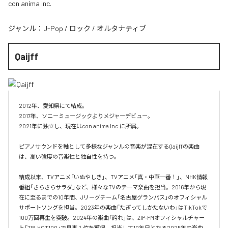
con anima inc.
ジャンル：
J-Pop
/
ロック
/
オルタナティブ
Qaijff
2012年、愛知県にて結成。

2017年、ソニーミュージックよりメジャーデビュー。

2021年に独立し、現在はcon anima Inc.に所属。

ピアノサウンドを軸として多様なジャンルの音楽が混在するQaijffの楽曲
は、高い強度の音楽性と独自性を持つ。

結成以来、TVアニメ「いぬやしき」、TVアニメ「真・中華一番！」、NHK情報
番組「さらさらサラダ」など、様々なTVのテーマ楽曲を担当。2016年から現
在に至るまでの10年間、Jリーグチーム「名古屋グランパス」のオフィシャル
サポートソングを担当。2023年の楽曲「たぎってしかたないわ」はTikTokで
100万回再生を突破。2024年の楽曲「誇れ」は、ZIP-FMオフィシャルチャー
ト「ZIP-HOT100」で見事１位を獲得。担当して10年目となる2025年の楽曲