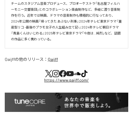
チームのスタジアム音楽プロデュース、プロオーケストラ「名古屋フィルハ
ーモニー交響楽団」とのコラボレーション楽曲制作など、多岐に渡り音楽制
作を行う。近年では映画、ドラマの音楽制作も積極的に行なっており、
2024年公開の映画『帰ってきた あぶない刑事』2024年テレビ東京ドラマ『量
産型リコ -最後のプラモ女子の人生組み立て記-』2024年テレビ朝日ドラマ
『青島くんはいじわる』2025年テレビ東京ドラマ「今夜は…純烈」など、話題
の作品に多く携わっている。
Qaijff
の他のリリース：
Qaijff
https://www.qaijff.com/