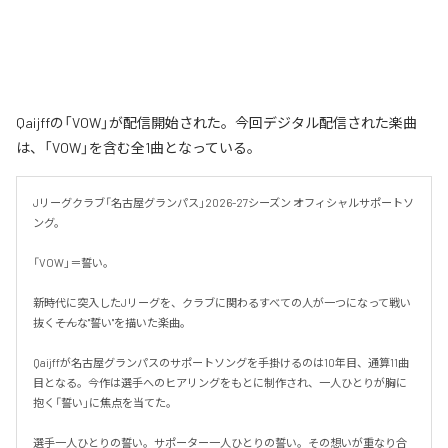
Qaijffの「VOW」が配信開始された。今回デジタル配信された楽曲
は、「VOW」を含む全1曲となっている。
Jリーグクラブ「名古屋グランパス」2026-27シーズン オフィシャルサポートソ
ング。

「VOW」＝誓い。

新時代に突入したJリーグを、クラブに関わるすべての人が一つになって戦い
抜く――そんな"誓い"を描いた楽曲。

Qaijffが名古屋グランパスのサポートソングを手掛けるのは10年目、通算11曲
目となる。今作は選手へのヒアリングをもとに制作され、一人ひとりが胸に
抱く「誓い」に焦点を当てた。

選手一人ひとりの誓い。サポーター一人ひとりの誓い。その想いが重なり合