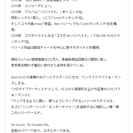
2013年　メジャーデビュー。

2015年　アルバム『 ハジベスト。』オリコン４位。

同年シングル『君と。』にてiTunesランキング1位。

そしてコラボ曲 miwa『夜空。feat.ハジ→』でもiTunesランキング1位を獲
得。

2016年　コラボベストとなる『コラボ de ハジベスト。』ではLINE MUSICラ
ンキング1位。

リリース作品は配信チャートを中心に数々のタイトルを獲得。

現在YouTube登録者数は20万人、楽曲総再生回数は2億回に達し、

老若男女問わず幅広い世代から支持を受けている。 

back DJとの連携のみで一人でステージに立ち、ワンマイクでパフォーマン
スしきる、

“ソロライブアーティスト”として、10,000%現場叩き上げの圧巻のLIVEパフ
ォーマンスと

「ラップするように歌い、歌うようにラップする」ハジ→のスタイルは、

まさに「シンガーソング・エンターテイナー」を自称するに相応しい唯一無
二のハジ→ワールド。

No music , No human life。

音楽はパワーであり、エネルギーである。
