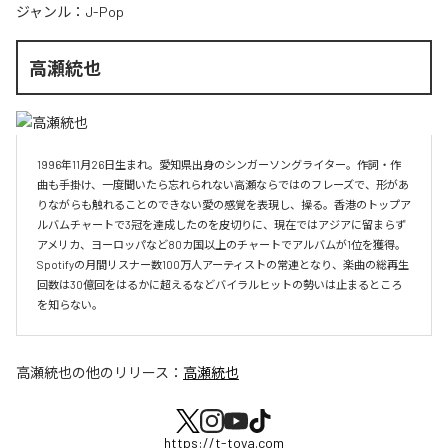
ジャンル：
J-Pop
高瀬統也
1996年11月26日生まれ。愛知県出身のシンガーソングライター。作詞・作
曲も手掛け、一度聞いたら忘れられない高瀬ならではのフレーズで、形があ
りながらも触れることのできない愛の感覚を表現し、操る。香港のトップア
ルバムチャートで3冠を達成したのを皮切りに、現在ではアジアに留まらず
アメリカ、ヨーロッパなど80カ国以上のチャートでアルバムが1位を獲得。
Spotifyの月間リスナー数100万人アーティストの常連となり、楽曲の総再生
回数は30億回をはるかに超えるなどバイラルヒットの勢いは止まるところ
を知らない。
高瀬統也
の他のリリース：
高瀬統也
https://t-toya.com