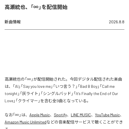
高瀬統也、「∞」を配信開始
新曲情報
2026.8.8
高瀬統也の「∞」が配信開始された。今回デジタル配信された楽曲
は、「AI」「Say you love me」「いつ言う？」「Bad B Boy」「Call me
tonight」「灰ライト」「シングルバッド」「It’s Finally the End of Our
Love」「クライマー」を含む全9曲となっている。
なお「
∞
」は、
Apple Music
、
Spotify
、
LINE MUSIC
、
YouTube Music
、
Amazon Music Unlimited
などの音楽配信サービスで聴くことができ