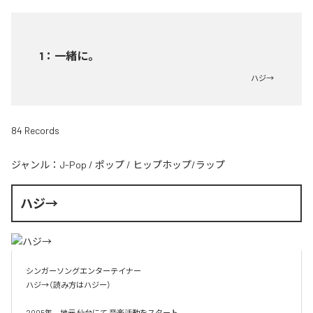
1
：
一緒に。
ハジ→
84 Records
ジャンル：
J-Pop
/
ポップ
/
ヒップホップ/ラップ
ハジ→
シンガーソングエンターテイナー

ハジ→（読み方はハジー）

2005年　地元 仙台にて 音楽活動をスタート。
