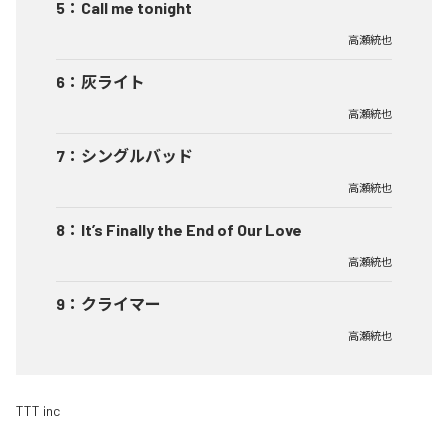
5
：
Call me tonight
高瀬統也
6
：
灰ライト
高瀬統也
7
：
シングルバッド
高瀬統也
8
：
It’s Finally the End of Our Love
高瀬統也
9
：
クライマー
高瀬統也
TTT inc