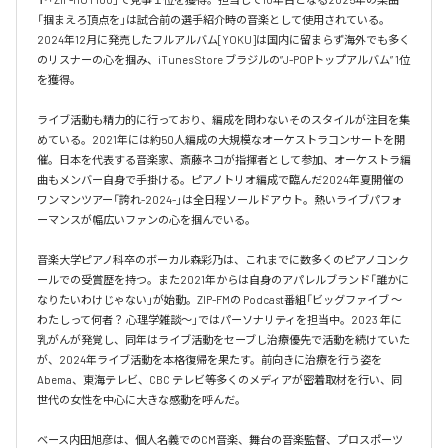
「掴まえろ頂点を」は試合前の選手紹介時の音楽として使用されている。

2024年12月に発売したフルアルバム[YOKU]は国内に留まらず海外でも多く
のリスナーの心を掴み、iTunes Store ブラジルの”J-POPトップアルバム” 1位
を獲得。

ライブ活動も精力的に行っており、編成を問わないそのスタイルが注目を集
めている。2021年には約50人編成の大規模なオーケストラコンサートを開
催。日本を代表する音楽家、斎藤ネコが指揮者として参加、オーケストラ編
曲もメンバー自身で手掛ける。ピアノトリオ編成で臨んだ2024年夏開催の
ワンマンツアー「誇れ-2024-」は全日程ソールドアウト。熱いライブパフォ
ーマンスが幅広いファンの心を掴んでいる。

音楽大学ピアノ科卒のボーカル森彩乃は、これまでに数多くのピアノコンク
ールでの受賞歴を持つ。また2021年からは自身のアパレルブランド「誰かに
なりたいわけじゃない」が始動。ZIP-FMの Podcast番組「ビッグファイブ 〜
わたしって何者？ 心理学雑談〜」ではパーソナリティを担当中。2023 年に
乳がんが発覚し、同年はライブ活動をセーブし治療優先で活動を続けていた
が、2024年ライブ活動を本格復帰を果たす。前向きに治療を行う姿を
Abema、東海テレビ、CBC テレビ等多くのメディアが密着取材を行い、同
世代の女性を中心に大きな感動を呼んだ。

ベース内田旭彦は、個人名義でのCM音楽、舞台の音楽監督、プロスポーツ