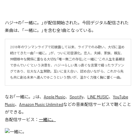
ハジ→の「一緒に。」が配信開始された。今回デジタル配信された
楽曲は、「一緒に。」を含む全1曲となっている。
2018年のワンマンライブで初披露して以来、ライブでのみ歌い、大切に温め
続けてきた一曲「一緒に。」が、ついに初音源化。恋人、夫婦、家族、親友、
仲間――様々な関係に重なる大切な「唯一無二の存在」と一緒に “この人生を最期ま
で歩んでいく”という決意を、ハジ→らしい真っ直ぐな言葉で綴ったラブソン
グであり、壮大な人生賛歌。互いに支え合い、認め合いながら、これから先
も共に創る未来へ進んでゆこうという想いが、温かく力強く胸に響く一曲。
なお「
一緒に。
」は、
Apple Music
、
Spotify
、
LINE MUSIC
、
YouTube
Music
、
Amazon Music Unlimited
などの音楽配信サービスで聴くこと
ができる。
各配信サービス：
一緒に。