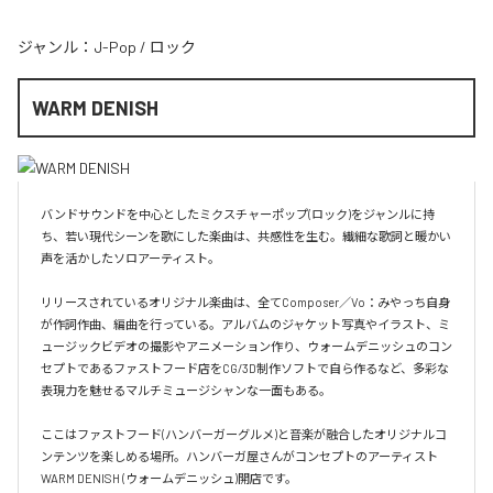
ジャンル：
J-Pop
/
ロック
WARM DENISH
バンドサウンドを中心としたミクスチャーポップ(ロック)をジャンルに持
ち、若い現代シーンを歌にした楽曲は、共感性を生む。繊細な歌詞と暖かい
声を活かしたソロアーティスト。

リリースされているオリジナル楽曲は、全てComposer／Vo：みやっち自身
が作詞作曲、編曲を行っている。アルバムのジャケット写真やイラスト、ミ
ュージックビデオの撮影やアニメーション作り、ウォームデニッシュのコン
セプトであるファストフード店をCG/3D制作ソフトで自ら作るなど、多彩な
表現力を魅せるマルチミュージシャンな一面もある。

ここはファストフード(ハンバーガーグルメ)と音楽が融合したオリジナルコ
ンテンツを楽しめる場所。ハンバーガ屋さんがコンセプトのアーティスト
WARM DENISH (ウォームデニッシュ)開店です。