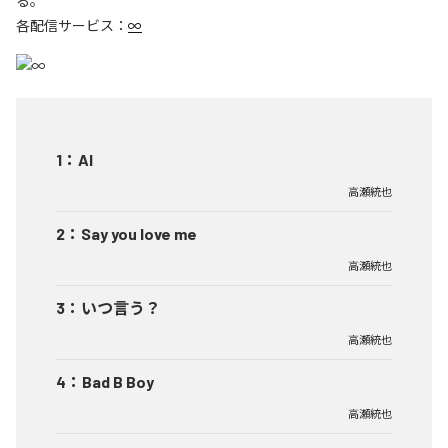
る。
各配信サービス：
∞
1
：
AI
高瀬統也
2
：
Say you love me
高瀬統也
3
：
いつ言う？
高瀬統也
4
：
Bad B Boy
高瀬統也