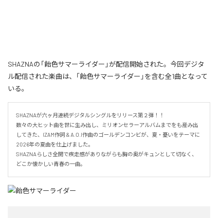
SHAZNAの「飴色サマーライダー」が配信開始された。今回デジタ
ル配信された楽曲は、「飴色サマーライダー」を含む全1曲となって
いる。
SHAZNAが六ヶ月連続デジタルシングルをリリース第２弾！！

数々の大ヒット曲を世に生み出し、ミリオンセラーアルバムまでをも産み出
してきた、IZAM作詞 & A.O.I作曲のゴールデンコンビが、夏・憂いをテーマに
2026年の夏曲を仕上げました。

SHAZNAらしさ全開で疾走感がありながらも胸の奥がキュンとして切なく、
どこか懐かしい青春の一曲。