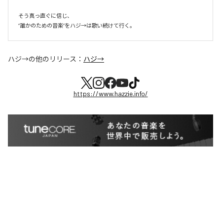
そう真っ直ぐに信じ、

ハジ→
の他のリリース：
ハジ→
https://www.hazzie.info/