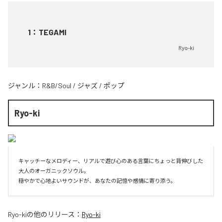
1
：
TEGAMI
Ryo-ki
ジャンル：
R&B/Soul
/
ジャズ
/
ポップ
Ryo-ki
キャッチーなメロディー、リアルで遊び心のある言葉にちょっと背伸びした
大人のオーガニックソウル。  

穏やかで心地よいサウンドが、あなたの記憶や感情に寄り添う。
Ryo-ki
の他のリリース：
Ryo-ki