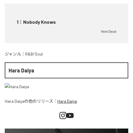
1
：
Nobody Knows
Hara Daiya
ジャンル：
R&B/Soul
Hara Daiya
Hara Daiya
の他のリリース：
Hara Daiya