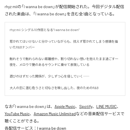
rhyz miiの「I wanna be down」が配信開始された。今回デジタル配信
された楽曲は、「I wanna be down」を含む全1曲となっている。
rhyz mii シングル10作目となる”I wanna be down”

惹かれてはいけないと分かっていながらも、抗えず惹かれてしまう感情を描
いたR&Bナンバー

触れそうで触れられない距離感や、割り切れない想いを抱えたまま過ごす一
夜を、メロウで艶のあるサウンドに乗せて表現している

遊びのはずだった関係が、少しずつ心を侵していく――

大人の恋に潜む危うさと切なさを映し出した、夜のためのR&B
なお「
I wanna be down
」は、
Apple Music
、
Spotify
、
LINE MUSIC
、
YouTube Music
、
Amazon Music Unlimited
などの音楽配信サービスで
聴くことができる。
各配信サービス：
I wanna be down