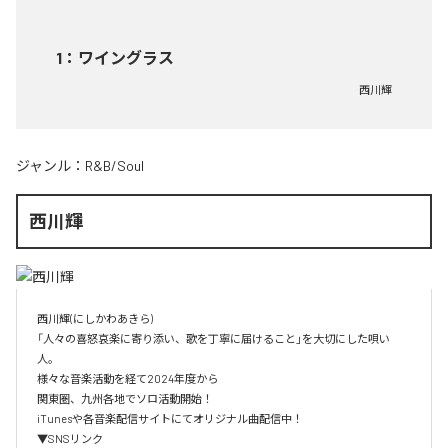
1
：
ワイングラス
西川輝
ジャンル：
R&B/Soul
西川輝
西川輝(にしかわあきら)

「人々の喜怒哀楽に寄り添い、歌を丁寧に届けること」を大切にした唄い
人。

様々な音楽活動を経て2024年度から

関東圏、九州各地でソロ活動開始！

iTunesや各音楽配信サイトにてオリジナル曲配信中！

▼SNSリンク
