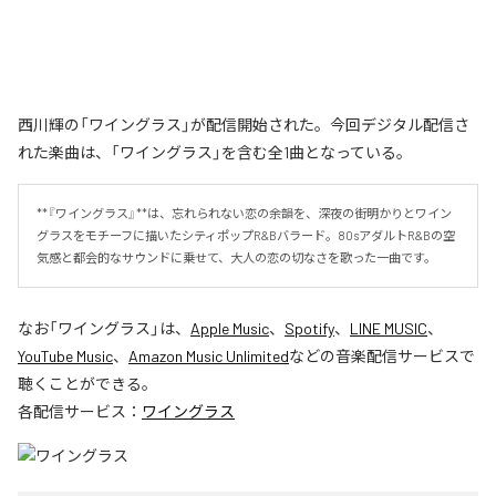
西川輝の「ワイングラス」が配信開始された。今回デジタル配信さ
れた楽曲は、「ワイングラス」を含む全1曲となっている。
**『ワイングラス』**は、忘れられない恋の余韻を、深夜の街明かりとワイン
グラスをモチーフに描いたシティポップR&Bバラード。80sアダルトR&Bの空
気感と都会的なサウンドに乗せて、大人の恋の切なさを歌った一曲です。
なお「
ワイングラス
」は、
Apple Music
、
Spotify
、
LINE MUSIC
、
YouTube Music
、
Amazon Music Unlimited
などの音楽配信サービスで
聴くことができる。
各配信サービス：
ワイングラス