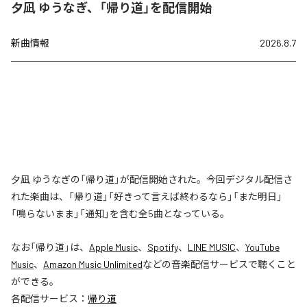
夕凪 ゆうなぎ、「帰り道」を配信開始
新曲情報
2026.8.7
夕凪 ゆうなぎの「帰り道」が配信開始された。今回デジタル配信さ
れた楽曲は、「帰り道」「好きって言えば終わるなら」「また明日」
「鳴らないまま」「通知」を含む全5曲となっている。
なお「
帰り道
」は、
Apple Music
、
Spotify
、
LINE MUSIC
、
YouTube
Music
、
Amazon Music Unlimited
などの音楽配信サービスで聴くこと
ができる。
各配信サービス：
帰り道