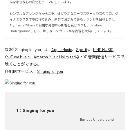
んな小さな心の変化をテーマにしています。

シンプルなアレンジだからこそ、煌びやかなコーラスワークや音の余白、ダ
イナミクスを丁寧に作り込み、新鮮で温かみのあるサウンドを目指しまし
た。Tierra Whackの自由な発想から影響を受けつつも、Bamboo 
Undergroundらしい、飾らないソウルフルな表現を大切にしています。
なお「
Singing for you
」は、
Apple Music
、
Spotify
、
LINE MUSIC
、
YouTube Music
、
Amazon Music Unlimited
などの音楽配信サービスで
聴くことができる。
各配信サービス：
Singing for you
1
：
Singing for you
Bamboo Underground