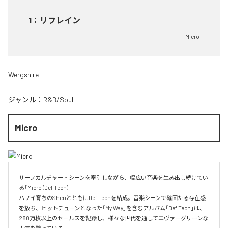
1
：
リフレイン
Micro
Wergshire
ジャンル：
R&B/Soul
Micro
サーフカルチャー・シーンを牽引しながら、幅広い音楽を生み出し続けてい
る「Micro (Def Tech)」

ハワイ育ちのShenとともにDef Techを結成。音楽シーンで確固たる存在感
を放ち、ヒットチューンとなった「My Way」を含むアルバム「Def Tech」は、
280万枚以上のセールスを記録し、様々な世代を通してエヴァーグリーンな