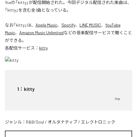
1naの「kitty」が配信開始された。今回デジタル配信された楽曲は、
「kitty」を含む全1曲となっている。
なお「
kitty
」は、
Apple Music
、
Spotify
、
LINE MUSIC
、
YouTube
Music
、
Amazon Music Unlimited
などの音楽配信サービスで聴くこと
ができる。
各配信サービス：
kitty
1
：
kitty
1na
ジャンル：
R&B/Soul
/
オルタナティブ
/
エレクトロニック