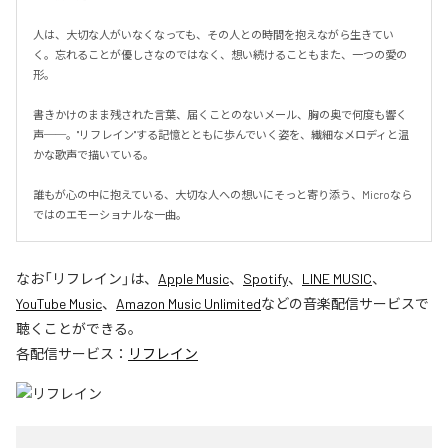
人は、大切な人がいなくなっても、その人との時間を抱えながら生きてい
く。忘れることが優しさなのではなく、想い続けることもまた、一つの愛の
形。

書きかけのまま残された言葉、届くことのないメール、胸の奥で何度も響く
声──。"リフレイン"する記憶とともに歩んでいく姿を、繊細なメロディと温
かな歌声で描いている。

誰もが心の中に抱えている、大切な人への想いにそっと寄り添う、Microなら
ではのエモーショナルな一曲。
なお「
リフレイン
」は、
Apple Music
、
Spotify
、
LINE MUSIC
、
YouTube Music
、
Amazon Music Unlimited
などの音楽配信サービスで
聴くことができる。
各配信サービス：
リフレイン