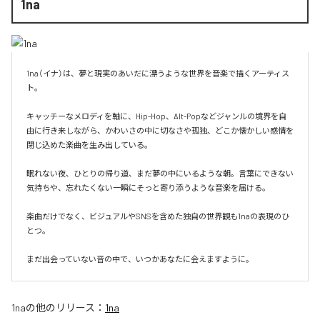
1na
1na（イナ）は、夢と現実のあいだに漂うような世界を音楽で描くアーティス
ト。

キャッチーなメロディを軸に、Hip-Hop、Alt-Popなどジャンルの境界を自
由に行き来しながら、かわいさの中に切なさや孤独、どこか懐かしい感情を
閉じ込めた楽曲を生み出している。

眠れない夜、ひとりの帰り道、まだ夢の中にいるような朝。言葉にできない
気持ちや、忘れたくない一瞬にそっと寄り添うような音楽を届ける。

楽曲だけでなく、ビジュアルやSNSを含めた独自の世界観も1naの表現のひ
とつ。

まだ出会っていない音の中で、いつかあなたに会えますように。
1na
の他のリリース：
1na