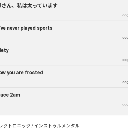
母さん、私は太っています
dog
've never played sports
dog
iety
dog
now you are frosted
dog
ace 2am
dog
レクトロニック
/
インストゥルメンタル