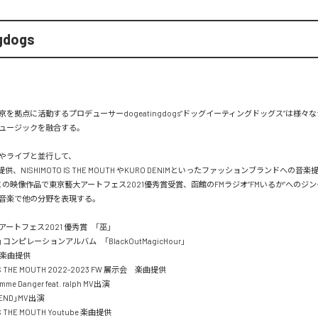
gdogs
を拠点に活動するプロデューサーdogeatingdogs”ドッグイーティングドッグス”は様々
ュージックを融合する。

やライブと並行して、

提供、NISHIMOTO IS THE MOUTH やKURO DENIMといったファッションブランドへの
nとの映像作品で東京藝大アートフェス2021優秀賞受賞、函館のFMラジオ”FMいるか”へのジ
音楽で他の分野を表現する。

ートフェス2021 優秀賞　「巫」

ing コンピレーションアルバム　「BlackOutMagicHour」

楽曲提供

IS THE MOUTH 2022-2023 FW 展示会　楽曲提供　

imme Danger feat. ralph MV出演

IEND」MV出演

S THE MOUTH Youtube 楽曲提供　
