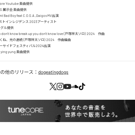
store Youtube 楽曲提供　

 SS 展示会 楽曲提供　

ent Bad Boy feat C.O.S.A.,Daigos MV出演

トインレジデンス 2023アーティスト

グル提供

u don't know break up you don't know love（戸塚祥太ソロ）2024　作曲

に行くね、光の連続（戸塚祥太ソロ）2024　作曲編曲

サイドフェスティバル2024出演

) ying yung 楽曲提供
の他のリリース：
dogeatingdogs