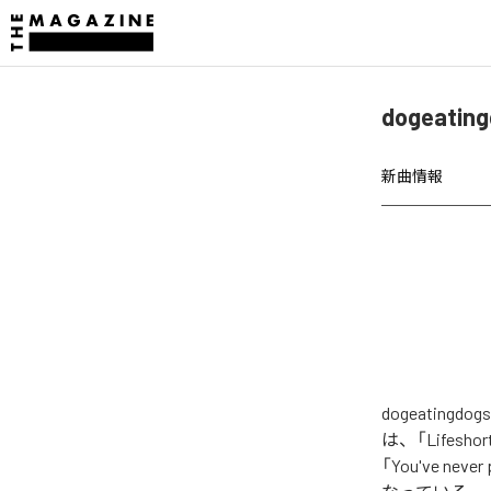
dogeati
新曲情報
dogeating
は、「Lifesho
「You've neve