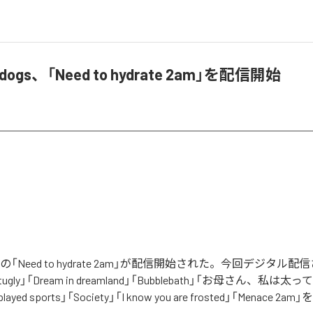
ngdogs、「Need to hydrate 2am」を配信開始
dogsの「Need to hydrate 2am」が配信開始された。今回デジタル
rtugly」「Dream in dreamland」「Bubblebath」「お母さん、私は
r played sports」「Society」「I know you are frosted」「Menace