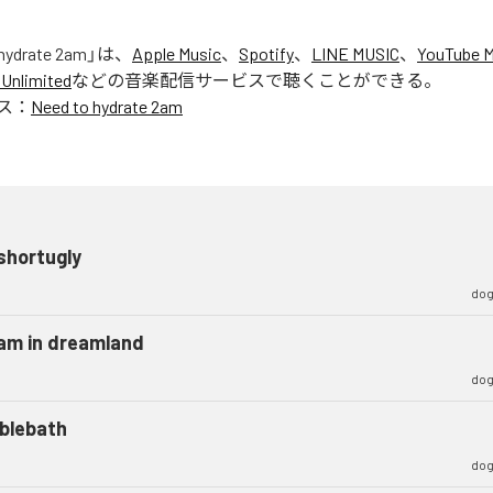
hydrate 2am
」は、
Apple Music
、
Spotify
、
LINE MUSIC
、
YouTube M
Unlimited
などの音楽配信サービスで聴くことができる。
ス：
Need to hydrate 2am
shortugly
dog
am in dreamland
dog
blebath
dog