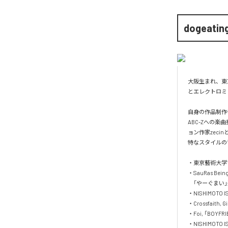
dogeatin
大阪生まれ、東京
とエレクトロミ
自身の作品制作
ABC-Zへの楽曲
ョン作家zeci
特なスタイルの
・東京藝術大学ア
・SauRas Be
　「やーぐまい」
・NISHIMOTO 
・Crossfaith, G
・Foi, 「BOYFR
・NISHIMOTO I