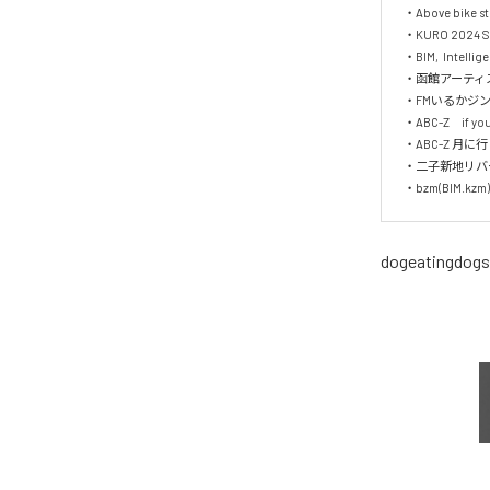
・Above bike 
・KURO 2024
・BIM,  Intellig
・函館アーティス
・FMいるかジン
・ABC-Z　if yo
・ABC-Z 月
・二子新地リバー
・bzm(BIM.kzm
dogeatingdogs