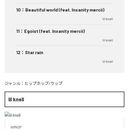
10
：
Beautiful world (feat. Inxanity mercii)
lil knell
11
：
Egoist (feat. Inxanity mercii)
lil knell
12
：
Star rain
lil knell
ジャンル：
ヒップホップ/ラップ
lil knell
HIPHOP