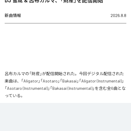
DJ 雪成 & 呂布カルマ、「財産」を配信開始
新曲情報
2026.8.8
呂布カルマの「財産」が配信開始された。今回デジタル配信された
楽曲は、「Aligator」「Asotaro」「Bakasai」「Aligator (Instrumental)」
「Asotaro (Instrumental)」「Bakasai (Instrumental)」を含む全6曲とな
っている。
なお「
財産
」は、
Apple Music
、
Spotify
、
LINE MUSIC
、
YouTube
Music
、
Amazon Music Unlimited
などの音楽配信サービスで聴くこと
ができる。