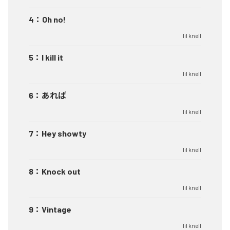
4
：
Oh no!
lil knell
5
：
I kill it
lil knell
6
：
あれば
lil knell
7
：
Hey showty
lil knell
8
：
Knock out
lil knell
9
：
Vintage
lil knell