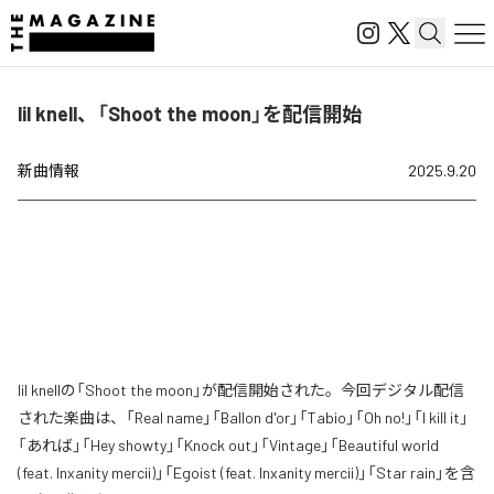
lil knell、「Shoot the moon」を配信開始
新曲情報
2025.9.20
lil knellの「Shoot the moon」が配信開始された。今回デジタル配信
された楽曲は、「Real name」「Ballon d'or」「Tabio」「Oh no!」「I kill it」
「あれば」「Hey showty」「Knock out」「Vintage」「Beautiful world
(feat. Inxanity mercii)」「Egoist (feat. Inxanity mercii)」「Star rain」を含