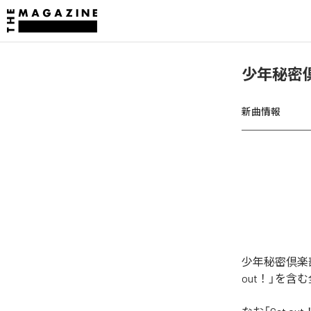
少年秘密倶
新曲情報
少年秘密倶楽部
out！」を含