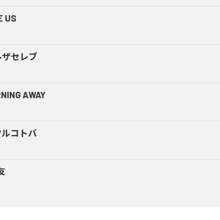
E US
ルザセレブ
NING AWAY
クルコトバ
友