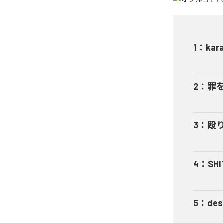
1
：
kar
2
：
罪
3
：
殴
4
：
SHI
5
：
des