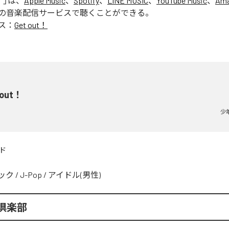
！
」は、
Apple Music
、
Spotify
、
LINE MUSIC
、
YouTube Music
、
Ama
の音楽配信サービスで聴くことができる。
ス：
Get out！
 out！
少
ド
ック
/
J-Pop
/
アイドル(男性)
倶楽部