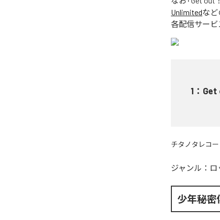
なお「
Get out
Unlimited
など
各配信サービ
1
：
Get
チタノタレコー
ジャンル：
ロ
少年秘密