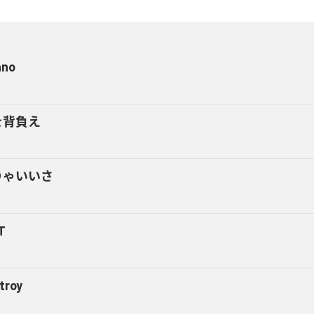
ano
を背負え
りゃいいさ
T
troy