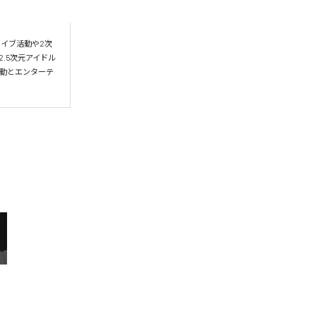
イブ活動や2次
2.5次元アイドル
感動とエンターテ