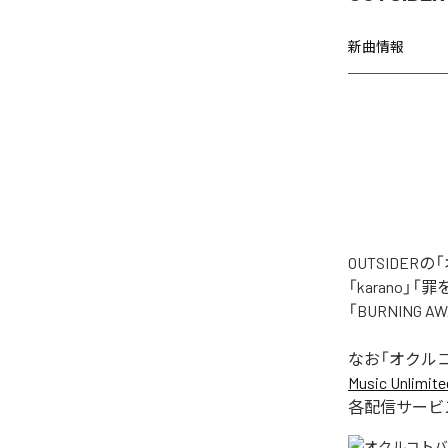
新曲情報
OUTSIDE
「karano」「
「BURNING
なお「
オクル
Music Unlimite
各配信サービ