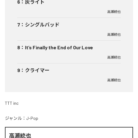
6
：
灰ライト
高瀬統也
7
：
シングルバッド
高瀬統也
8
：
It’s Finally the End of Our Love
高瀬統也
9
：
クライマー
高瀬統也
TTT inc
ジャンル：
J-Pop
高瀬統也