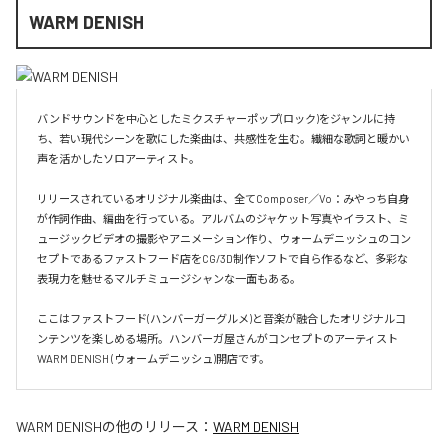
WARM DENISH
バンドサウンドを中心としたミクスチャーポップ(ロック)をジャンルに持
ち、若い現代シーンを歌にした楽曲は、共感性を生む。繊細な歌詞と暖かい
声を活かしたソロアーティスト。

リリースされているオリジナル楽曲は、全てComposer／Vo：みやっち自身
が作詞作曲、編曲を行っている。アルバムのジャケット写真やイラスト、ミ
ュージックビデオの撮影やアニメーション作り、ウォームデニッシュのコン
セプトであるファストフード店をCG/3D制作ソフトで自ら作るなど、多彩な
表現力を魅せるマルチミュージシャンな一面もある。

ここはファストフード(ハンバーガーグルメ)と音楽が融合したオリジナルコ
ンテンツを楽しめる場所。ハンバーガ屋さんがコンセプトのアーティスト
WARM DENISH (ウォームデニッシュ)開店です。
WARM DENISH
の他のリリース：
WARM DENISH