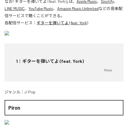
なお「
ギターを弾いてよ (feat. York)
」は、
Apple Music
、
Spotify
、
LINE MUSIC
、
YouTube Music
、
Amazon Music Unlimited
などの音楽配
信サービスで聴くことができる。
各配信サービス：
ギターを弾いてよ (feat. York)
1
：
ギターを弾いてよ (feat. York)
Piron
ジャンル：
J-Pop
Piron