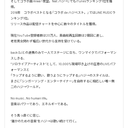
そしてコラボ曲 miwa『夜空。feat.ハジ→』でもiTunesランキング1位を獲
得。

2016年　コラボベストとなる『コラボ de ハジベスト。』ではLINE MUSICラ
ンキング1位。

リリース作品は配信チャートを中心に数々のタイトルを獲得。

現在YouTube登録者数は20万人、楽曲総再生回数は2億回に達し、

老若男女問わず幅広い世代から支持を受けている。 

back DJとの連携のみで一人でステージに立ち、ワンマイクでパフォーマン
スしきる、

“ソロライブアーティスト”として、10,000%現場叩き上げの圧巻のLIVEパフ
ォーマンスと

「ラップするように歌い、歌うようにラップする」ハジ→のスタイルは、

まさに「シンガーソング・エンターテイナー」を自称するに相応しい唯一無
二のハジ→ワールド。

No music , No human life。

音楽はパワーであり、エネルギーである。

そう真っ直ぐに信じ、
