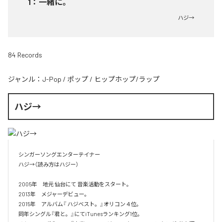
1
：
一緒に。
ハジ→
84 Records
ジャンル：
J-Pop
/
ポップ
/
ヒップホップ/ラップ
ハジ→
シンガーソングエンターテイナー

ハジ→（読み方はハジー）

2005年　地元 仙台にて 音楽活動をスタート。

2013年　メジャーデビュー。

2015年　アルバム『 ハジベスト。』オリコン４位。

同年シングル『君と。』にてiTunesランキング1位。
