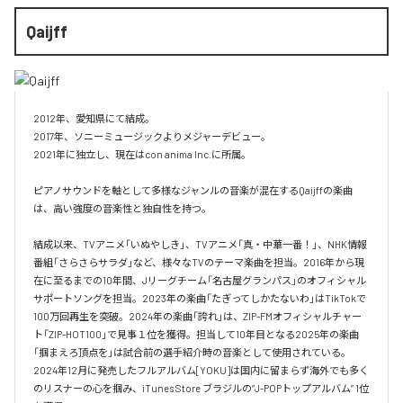
Qaijff
2012年、愛知県にて結成。

2017年、ソニーミュージックよりメジャーデビュー。

2021年に独立し、現在はcon anima Inc.に所属。

ピアノサウンドを軸として多様なジャンルの音楽が混在するQaijffの楽曲
は、高い強度の音楽性と独自性を持つ。

結成以来、TVアニメ「いぬやしき」、TVアニメ「真・中華一番！」、NHK情報
番組「さらさらサラダ」など、様々なTVのテーマ楽曲を担当。2016年から現
在に至るまでの10年間、Jリーグチーム「名古屋グランパス」のオフィシャル
サポートソングを担当。2023年の楽曲「たぎってしかたないわ」はTikTokで
100万回再生を突破。2024年の楽曲「誇れ」は、ZIP-FMオフィシャルチャー
ト「ZIP-HOT100」で見事１位を獲得。担当して10年目となる2025年の楽曲
「掴まえろ頂点を」は試合前の選手紹介時の音楽として使用されている。

2024年12月に発売したフルアルバム[YOKU]は国内に留まらず海外でも多く
のリスナーの心を掴み、iTunes Store ブラジルの”J-POPトップアルバム” 1位