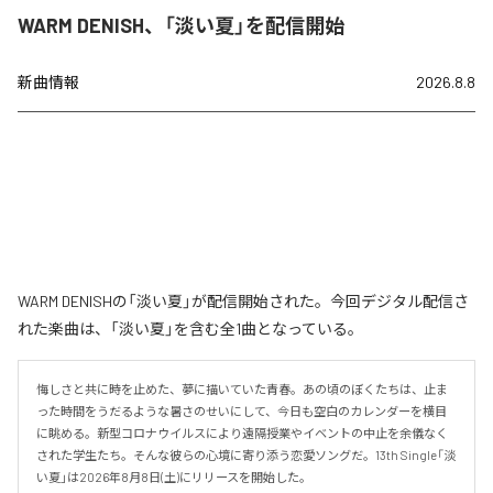
WARM DENISH、「淡い夏」を配信開始
新曲情報
2026.8.8
WARM DENISHの「淡い夏」が配信開始された。今回デジタル配信さ
れた楽曲は、「淡い夏」を含む全1曲となっている。
悔しさと共に時を止めた、夢に描いていた青春。あの頃のぼくたちは、止ま
った時間をうだるような暑さのせいにして、今日も空白のカレンダーを横目
に眺める。新型コロナウイルスにより遠隔授業やイベントの中止を余儀なく
された学生たち。そんな彼らの心境に寄り添う恋愛ソングだ。13th Single「淡
い夏」は2026年8月8日(土)にリリースを開始した。