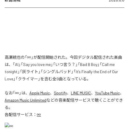
高瀬統也の「∞」が配信開始された。今回デジタル配信された楽曲
は、「AI」「Say you love me」「いつ言う？」「Bad B Boy」「Call me
tonight」「灰ライト」「シングルバッド」「It’s Finally the End of Our
Love」「クライマー」を含む全9曲となっている。
なお「
∞
」は、
Apple Music
、
Spotify
、
LINE MUSIC
、
YouTube Music
、
Amazon Music Unlimited
などの音楽配信サービスで聴くことができ
る。
各配信サービス：
∞