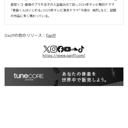
産型リコ -最後のプラモ女子の人生組み立て記-』2024年テレビ朝日ドラマ
『青島くんはいじわる』2025年テレビ東京ドラマ「今夜は…純烈」など、話題
の作品に多く携わっている。
Qaijff
の他のリリース：
Qaijff
https://www.qaijff.com/