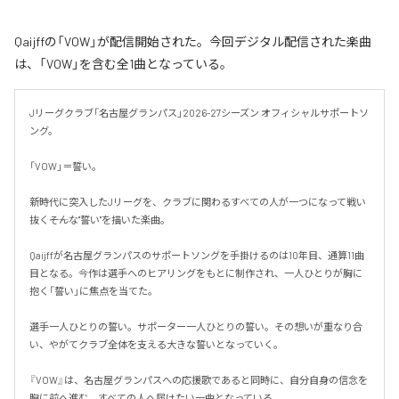
Qaijffの「VOW」が配信開始された。今回デジタル配信された楽曲
は、「VOW」を含む全1曲となっている。
Jリーグクラブ「名古屋グランパス」2026-27シーズン オフィシャルサポートソ
ング。

「VOW」＝誓い。

新時代に突入したJリーグを、クラブに関わるすべての人が一つになって戦い
抜く――そんな"誓い"を描いた楽曲。

Qaijffが名古屋グランパスのサポートソングを手掛けるのは10年目、通算11曲
目となる。今作は選手へのヒアリングをもとに制作され、一人ひとりが胸に
抱く「誓い」に焦点を当てた。

選手一人ひとりの誓い。サポーター一人ひとりの誓い。その想いが重なり合
い、やがてクラブ全体を支える大きな誓いとなっていく。

『VOW』は、名古屋グランパスへの応援歌であると同時に、自分自身の信念を
胸に前へ進む、すべての人へ届けたい一曲となっている。