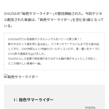
SHAZNAの「飴色サマーライダー」が配信開始された。今回デジタ
ル配信された楽曲は、「飴色サマーライダー」を含む全1曲となって
いる。
SHAZNAが六ヶ月連続デジタルシングルをリリース第２弾！！

数々の大ヒット曲を世に生み出し、ミリオンセラーアルバムまでをも産み出
してきた、IZAM作詞 & A.O.I作曲のゴールデンコンビが、夏・憂いをテーマに
2026年の夏曲を仕上げました。

SHAZNAらしさ全開で疾走感がありながらも胸の奥がキュンとして切なく、
どこか懐かしい青春の一曲。
1
：
飴色サマーライダー
SHAZNA