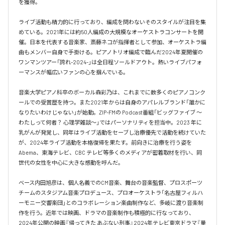
を獲得。

ライブ活動も精力的に行っており、編成を問わないそのスタイルが注目を集
めている。2021年には約50人編成の大規模なオーケストラコンサートを開
催。日本を代表する音楽家、斎藤ネコが指揮者として参加、オーケストラ編
曲もメンバー自身で手掛ける。ピアノトリオ編成で臨んだ2024年夏開催の
ワンマンツアー「誇れ-2024-」は全日程ソールドアウト。熱いライブパフォ
ーマンスが幅広いファンの心を掴んでいる。

音楽大学ピアノ科卒のボーカル森彩乃は、これまでに数多くのピアノコンク
ールでの受賞歴を持つ。また2021年からは自身のアパレルブランド「誰かに
なりたいわけじゃない」が始動。ZIP-FMの Podcast番組「ビッグファイブ 〜
わたしって何者？ 心理学雑談〜」ではパーソナリティを担当中。2023 年に
乳がんが発覚し、同年はライブ活動をセーブし治療優先で活動を続けていた
が、2024年ライブ活動を本格復帰を果たす。前向きに治療を行う姿を
Abema、東海テレビ、CBC テレビ等多くのメディアが密着取材を行い、同
世代の女性を中心に大きな感動を呼んだ。

ベース内田旭彦は、個人名義でのCM音楽、舞台の音楽監督、プロスポーツ
チームのスタジアム音楽プロデュース、プロオーケストラ「名古屋フィルハ
ーモニー交響楽団」とのコラボレーション楽曲制作など、多岐に渡り音楽制
作を行う。近年では映画、ドラマの音楽制作も積極的に行なっており、
2024年公開の映画『帰ってきた あぶない刑事』2024年テレビ東京ドラマ『量