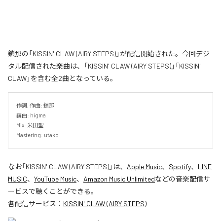
鎖那の「KISSIN' CLAW (AIRY STEPS)」が配信開始された。今回デジ
タル配信された楽曲は、「KISSIN' CLAW (AIRY STEPS)」「KISSIN'
CLAW」を含む全2曲となっている。
作詞, 作曲: 鎖那

編曲: higma

Mix: 米田聖

Mastering: utako
なお「
KISSIN' CLAW (AIRY STEPS)
」は、
Apple Music
、
Spotify
、
LINE
MUSIC
、
YouTube Music
、
Amazon Music Unlimited
などの音楽配信サ
ービスで聴くことができる。
各配信サービス：
KISSIN' CLAW (AIRY STEPS)