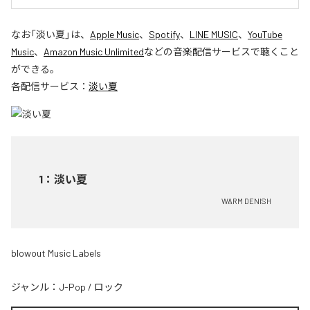
なお「
淡い夏
」は、
Apple Music
、
Spotify
、
LINE MUSIC
、
YouTube
Music
、
Amazon Music Unlimited
などの音楽配信サービスで聴くこと
ができる。
各配信サービス：
淡い夏
1
：
淡い夏
WARM DENISH
blowout Music Labels
ジャンル：
J-Pop
/
ロック