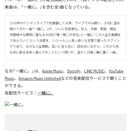
楽曲は、「一緒に。」を含む全1曲となっている。
2018年のワンマンライブで初披露して以来、ライブでのみ歌い、大切に温め
続けてきた一曲「一緒に。」が、ついに初音源化。恋人、夫婦、家族、親友、
仲間――様々な関係に重なる大切な「唯一無二の存在」と一緒に “この人生を最期ま
で歩んでいく”という決意を、ハジ→らしい真っ直ぐな言葉で綴ったラブソン
グであり、壮大な人生賛歌。互いに支え合い、認め合いながら、これから先
も共に創る未来へ進んでゆこうという想いが、温かく力強く胸に響く一曲。
なお「
一緒に。
」は、
Apple Music
、
Spotify
、
LINE MUSIC
、
YouTube
Music
、
Amazon Music Unlimited
などの音楽配信サービスで聴くこと
ができる。
各配信サービス：
一緒に。