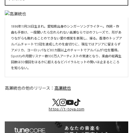
1996年11月26日生まれ。愛知県出身のシンガーソングライター。作詞・作
曲も手掛け、一度聞いたら忘れられない高瀬ならではのフレーズで、形があ
りながらも触れることのできない愛の感覚を表現し、操る。香港のトップア
ルバムチャートで3冠を達成したのを皮切りに、現在ではアジアに留まらず
アメリカ、ヨーロッパなど80カ国以上のチャートでアルバムが1位を獲得。
Spotifyの月間リスナー数100万人アーティストの常連となり、楽曲の総再生
回数は30億回をはるかに超えるなどバイラルヒットの勢いは止まるところ
を知らない。
高瀬統也
の他のリリース：
高瀬統也
https://t-toya.com