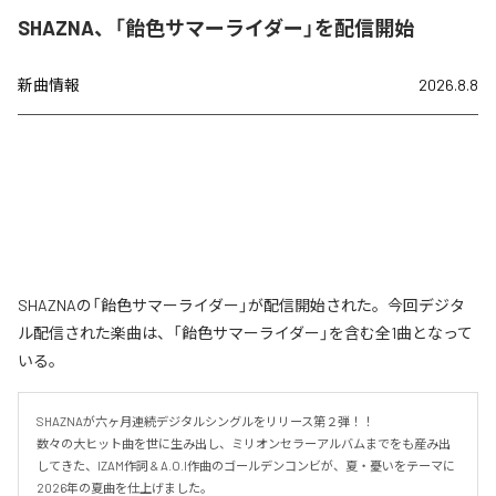
SHAZNA、「飴色サマーライダー」を配信開始
新曲情報
2026.8.8
SHAZNAの「飴色サマーライダー」が配信開始された。今回デジタ
ル配信された楽曲は、「飴色サマーライダー」を含む全1曲となって
いる。
SHAZNAが六ヶ月連続デジタルシングルをリリース第２弾！！

数々の大ヒット曲を世に生み出し、ミリオンセラーアルバムまでをも産み出
してきた、IZAM作詞 & A.O.I作曲のゴールデンコンビが、夏・憂いをテーマに
2026年の夏曲を仕上げました。
