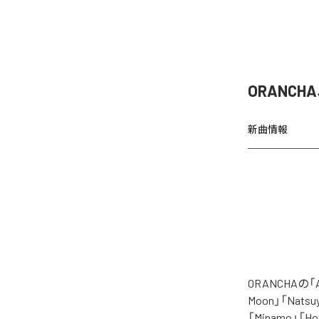
ORANCH
新曲情報
ORANCHAの
Moon」「Natsuy
「Minamo」