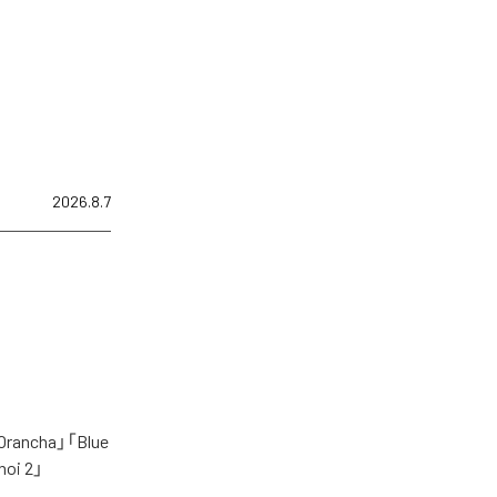
2026.8.7
cha」「Blue
oi 2」