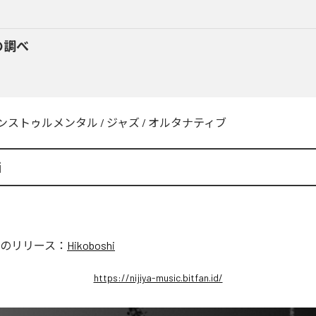
の調べ
ンストゥルメンタル
/
ジャズ
/
オルタナティブ
i
のリリース：
Hikoboshi
https://nijiya-music.bitfan.id/