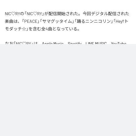
NIC♡RYの「NIC♡RY」が配信開始された。今回デジタル配信された
楽曲は、「PEACE」「サマグッタイム」「踊るニンニコリン」「Hey!!ト
モダッチ☆」を含む全4曲となっている。
なお「
NIC♡RY
」は、
Apple Music
、
Spotify
、
LINE MUSIC
、
YouTube
Music
、
Amazon Music Unlimited
などの音楽配信サービスで聴くこと
ができる。
各配信サービス：
NIC♡RY
1
：
PEACE
NIC♡RY
2
：
サマグッタイム